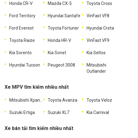
Honda CR-V
Mazda CX-5
Toyota Cross
Ford Territory
Hyundai Santafe
VinFast VF8
Ford Everest
Toyota Fortuner
Hyundai Creta
Toyota Raize
Honda HR-V
VinFast VF9
Kia Sorento
Kia Sonet
Kia Seltos
Hyundai Tucson
Peugeot 3008
Mitsubishi
Outlander
Xe MPV tìm kiếm nhiều nhất
Mitsubishi Xpander
Toyota Avanza
Toyota Veloz
Suzuki Ertiga
Suzuki XL7
Kia Carnival
Xe bán tải tìm kiếm nhiều nhất