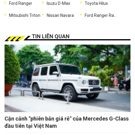
Ford Ranger
Isuzu D-Max
Toyota Hilux
Mitsubishi Triton
Nissan Navara
Ford Ranger Raptor
TIN LIÊN QUAN
Cận cảnh "phiên bản giá rẻ" của Mercedes G-Class
đầu tiên tại Việt Nam