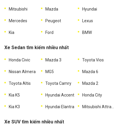
Mitsubishi
Mazda
Hyundai
Mercedes
Peugeot
Lexus
Kia
Ford
BMW
Xe Sedan tìm kiếm nhiều nhất
Honda Civic
Mazda 3
Toyota Vios
Nissan Almera
MG5
Mazda 6
Toyota Altis
Toyota Camry
Mazda 2
Kia K5
Hyundai Accent
Honda City
Kia K3
Hyundai Elantra
Mitsubishi Attrage
Xe SUV tìm kiếm nhiều nhất