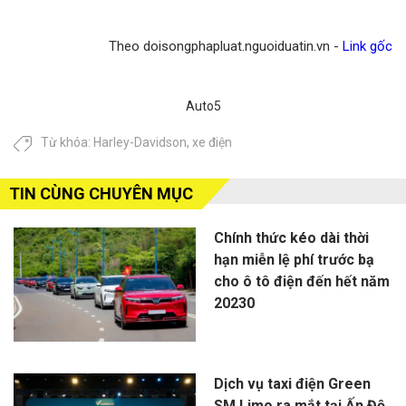
Theo doisongphapluat.nguoiduatin.vn -
Link gốc
Auto5
Từ khóa:
Harley-Davidson
,
xe điện
TIN CÙNG CHUYÊN MỤC
Chính thức kéo dài thời
hạn miễn lệ phí trước bạ
cho ô tô điện đến hết năm
20230
Dịch vụ taxi điện Green
SM Limo ra mắt tại Ấn Độ,