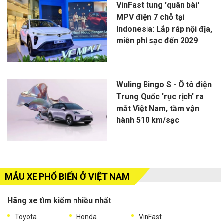
VinFast tung 'quân bài'
MPV điện 7 chỗ tại
Indonesia: Lắp ráp nội địa,
miễn phí sạc đến 2029
Wuling Bingo S - Ô tô điện
Trung Quốc 'rục rịch' ra
mắt Việt Nam, tầm vận
hành 510 km/sạc
MẪU XE PHỔ BIẾN Ở VIỆT NAM
Hãng xe tìm kiếm nhiều nhất
Toyota
Honda
VinFast