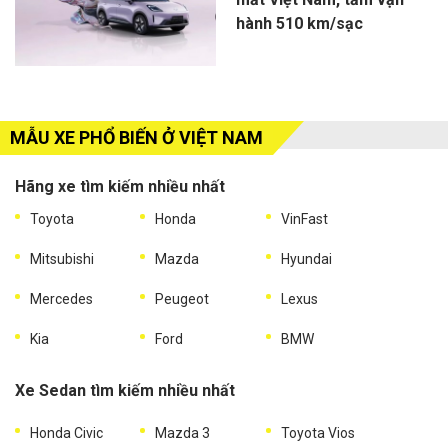
hành 510 km/sạc
MẪU XE PHỔ BIẾN Ở VIỆT NAM
Hãng xe tìm kiếm nhiều nhất
Toyota
Honda
VinFast
Mitsubishi
Mazda
Hyundai
Mercedes
Peugeot
Lexus
Kia
Ford
BMW
Xe Sedan tìm kiếm nhiều nhất
Honda Civic
Mazda 3
Toyota Vios