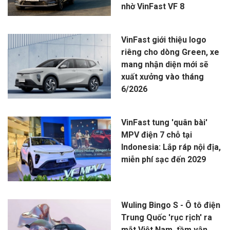
nhờ VinFast VF 8
VinFast giới thiệu logo
riêng cho dòng Green, xe
mang nhận diện mới sẽ
xuất xưởng vào tháng
6/2026
VinFast tung 'quân bài'
MPV điện 7 chỗ tại
Indonesia: Lắp ráp nội địa,
miễn phí sạc đến 2029
Wuling Bingo S - Ô tô điện
Trung Quốc 'rục rịch' ra
mắt Việt Nam, tầm vận