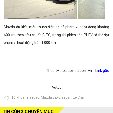
Mazda dự kiến mẫu thuần điện sẽ có phạm vi hoạt động khoảng
600 km theo tiêu chuẩn CLTC, trong khi phiên bản PHEV có thể đạt
phạm vi hoạt động trên 1.000 km.
Theo tv.thoibaovhnt.com.vn -
Link gốc
Auto5
Từ khóa:
mazda6
,
Mazda EZ-6
,
sedan
,
xe điện
TIN CÙNG CHUYÊN MỤC