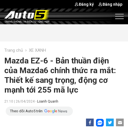
Đăng ký
Đăng nhập
›
Trang chủ
XE XANH
Mazda EZ-6 - Bản thuần điện
của Mazda6 chính thức ra mắt:
Thiết kế sang trọng, động cơ
mạnh tới 255 mã lực
21:10 | 26/04/2024 -
Loanh Quanh
Theo dõi Auto5 trên