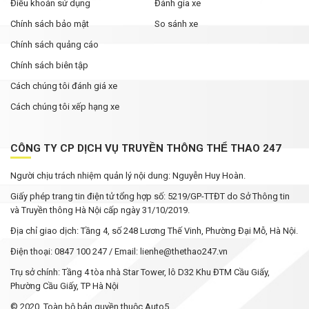
Điều khoản sử dụng
Đánh gia xe
Chính sách bảo mật
So sánh xe
Chính sách quảng cáo
Chính sách biên tập
Cách chúng tôi đánh giá xe
Cách chúng tôi xếp hạng xe
CÔNG TY CP DỊCH VỤ TRUYỀN THÔNG THỂ THAO 247
Người chịu trách nhiệm quản lý nội dung: Nguyễn Huy Hoàn.
Giấy phép trang tin điện tử tổng hợp số: 5219/GP-TTĐT do Sở Thông tin
và Truyền thông Hà Nội cấp ngày 31/10/2019.
Địa chỉ giao dịch: Tầng 4, số 248 Lương Thế Vinh, Phường Đại Mỗ, Hà Nội.
Điện thoại: 0847 100 247 / Email: lienhe@thethao247.vn
Trụ sở chính: Tầng 4 tòa nhà Star Tower, lô D32 Khu ĐTM Cầu Giấy,
Phường Cầu Giấy, TP Hà Nội
© 2020. Toàn bộ bản quyền thuộc Auto5