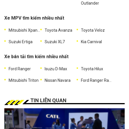
Outlander
Xe MPV tìm kiếm nhiều nhất
Mitsubishi Xpander
Toyota Avanza
Toyota Veloz
Suzuki Ertiga
Suzuki XL7
Kia Carnival
Xe bán tải tìm kiếm nhiều nhất
Ford Ranger
Isuzu D-Max
Toyota Hilux
Mitsubishi Triton
Nissan Navara
Ford Ranger Raptor
TIN LIÊN QUAN