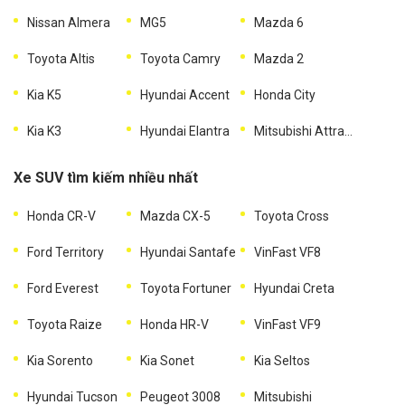
Nissan Almera
MG5
Mazda 6
Toyota Altis
Toyota Camry
Mazda 2
Kia K5
Hyundai Accent
Honda City
Kia K3
Hyundai Elantra
Mitsubishi Attrage
Xe SUV tìm kiếm nhiều nhất
Honda CR-V
Mazda CX-5
Toyota Cross
Ford Territory
Hyundai Santafe
VinFast VF8
Ford Everest
Toyota Fortuner
Hyundai Creta
Toyota Raize
Honda HR-V
VinFast VF9
Kia Sorento
Kia Sonet
Kia Seltos
Hyundai Tucson
Peugeot 3008
Mitsubishi