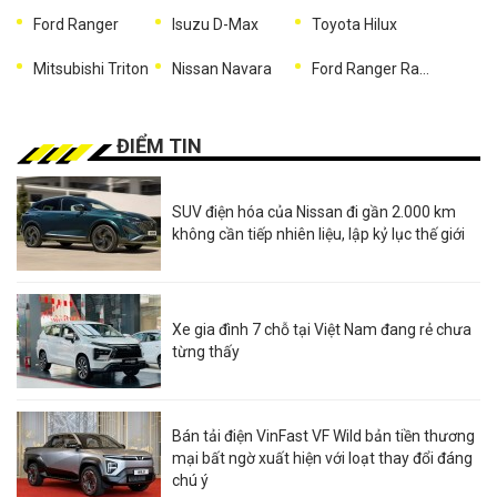
Ford Ranger
Isuzu D-Max
Toyota Hilux
Mitsubishi Triton
Nissan Navara
Ford Ranger Raptor
ĐIỂM TIN
SUV điện hóa của Nissan đi gần 2.000 km
không cần tiếp nhiên liệu, lập kỷ lục thế giới
Xe gia đình 7 chỗ tại Việt Nam đang rẻ chưa
từng thấy
Bán tải điện VinFast VF Wild bản tiền thương
mại bất ngờ xuất hiện với loạt thay đổi đáng
chú ý