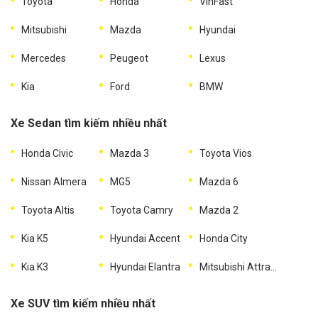
Toyota
Honda
VinFast
Mitsubishi
Mazda
Hyundai
Mercedes
Peugeot
Lexus
Kia
Ford
BMW
Xe Sedan tìm kiếm nhiều nhất
Honda Civic
Mazda 3
Toyota Vios
Nissan Almera
MG5
Mazda 6
Toyota Altis
Toyota Camry
Mazda 2
Kia K5
Hyundai Accent
Honda City
Kia K3
Hyundai Elantra
Mitsubishi Attrage
Xe SUV tìm kiếm nhiều nhất