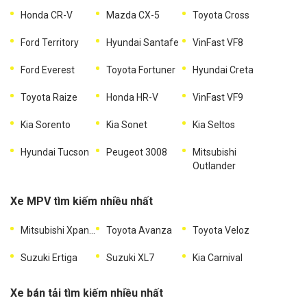
Honda CR-V
Mazda CX-5
Toyota Cross
Ford Territory
Hyundai Santafe
VinFast VF8
Ford Everest
Toyota Fortuner
Hyundai Creta
Toyota Raize
Honda HR-V
VinFast VF9
Kia Sorento
Kia Sonet
Kia Seltos
Hyundai Tucson
Peugeot 3008
Mitsubishi
Outlander
Xe MPV tìm kiếm nhiều nhất
Mitsubishi Xpander
Toyota Avanza
Toyota Veloz
Suzuki Ertiga
Suzuki XL7
Kia Carnival
Xe bán tải tìm kiếm nhiều nhất