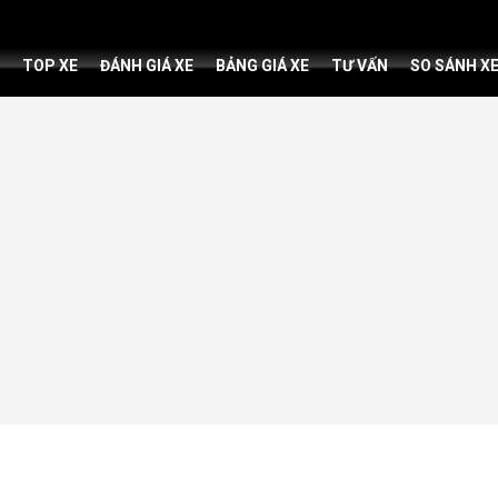
TOP XE
ĐÁNH GIÁ XE
BẢNG GIÁ XE
TƯ VẤN
SO SÁNH X