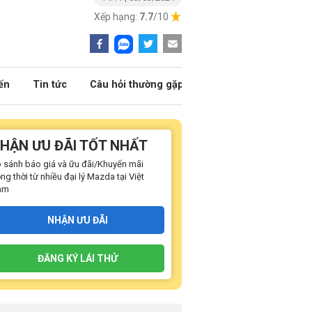
Xếp hạng:
7.7
/10
ến
Tin tức
Câu hỏi thường gặp
HẬN ƯU ĐÃI TỐT NHẤT
 sánh báo giá và ữu đãi/Khuyến mãi
ng thời từ nhiều đại lý Mazda tại Việt
am
NHẬN ƯU ĐÃI
ĐĂNG KÝ LÁI THỬ