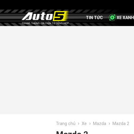
TIN TỨC
XE XANH
›
›
›
Trang chủ
Xe
Mazda
Mazda 2