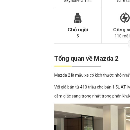
Skyactiv-G 1.5L
AT 6 c
Chỗ ngồi
Công s
5
110 mã 
Tổng quan về Mazda 2
Mazda 2 là mẫu xe có kích thước nhỏ nhấ
Với giá bán từ 410 triệu cho bản 1.5L AT, M
cảm giác sang trọng nhất trong phân khúc 