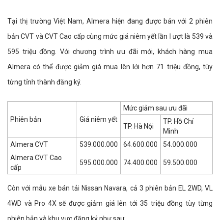
Tại thị trường Việt Nam, Almera hiện đang được bán với 2 phiên
bản CVT và CVT Cao cấp cùng mức giá niêm yết lần l ượt là 539 và
595 triệu đồng. Với chương trình ưu đãi mới, khách hàng mua
Almera có thể được giảm giá mua lên lới hơn 71 triệu đồng, tùy
từng tỉnh thành đăng ký.
Mức giảm sau ưu đãi
Phiên bản
Giá niêm yết
TP. Hồ Chí
TP. Hà Nội
Minh
Almera CVT
539.000.000
64.600.000
54.000.000
Almera CVT Cao
595.000.000
74.400.000
59.500.000
cấp
Còn với mẫu xe bán tải Nissan Navara, cả 3 phiên bản EL 2WD, VL
4WD và Pro 4X sẽ được giảm giá lên tới 35 triệu đồng tùy từng
phiên bản và khu vực đăng ký như sau: