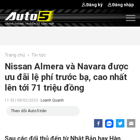
Đăng ký
Đăng nhập
›
Trang chủ
Tin tức
Nissan Almera và Navara được
ưu đãi lệ phí trước bạ, cao nhất
lên tới 71 triệu đồng
11:35 | 08/02/2023 -
Loanh Quanh
Theo dõi Auto5 trên
Sau các đối thủ đến từ Nhật Bản hay Hàn