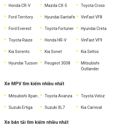
Honda CR-V
Mazda CX-5
Toyota Cross
Ford Territory
Hyundai Santafe
VinFast VF8
Ford Everest
Toyota Fortuner
Hyundai Creta
Toyota Raize
Honda HR-V
VinFast VF9
Kia Sorento
Kia Sonet
Kia Seltos
Hyundai Tucson
Peugeot 3008
Mitsubishi
Outlander
Xe MPV tìm kiếm nhiều nhất
Mitsubishi Xpander
Toyota Avanza
Toyota Veloz
Suzuki Ertiga
Suzuki XL7
Kia Carnival
Xe bán tải tìm kiếm nhiều nhất