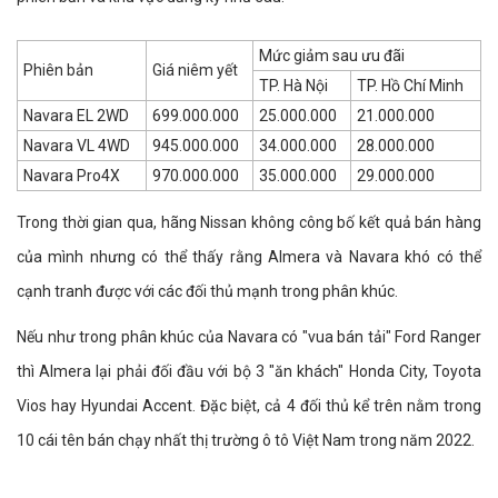
Mức giảm sau ưu đãi
Phiên bản
Giá niêm yết
TP. Hà Nội
TP. Hồ Chí Minh
Navara EL 2WD
699.000.000
25.000.000
21.000.000
Navara VL 4WD
945.000.000
34.000.000
28.000.000
Navara Pro4X
970.000.000
35.000.000
29.000.000
Trong thời gian qua, hãng Nissan không công bố kết quả bán hàng
của mình nhưng có thể thấy rằng Almera và Navara khó có thể
cạnh tranh được với các đối thủ mạnh trong phân khúc.
Nếu như trong phân khúc của Navara có "vua bán tải" Ford Ranger
thì Almera lại phải đối đầu với bộ 3 "ăn khách" Honda City, Toyota
Vios hay Hyundai Accent. Đặc biệt, cả 4 đối thủ kể trên nằm trong
10 cái tên bán chạy nhất thị trường ô tô Việt Nam trong năm 2022.