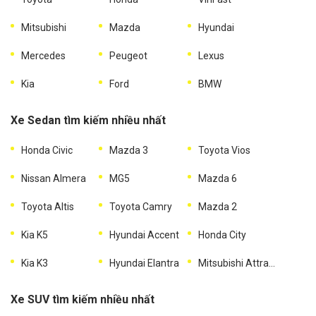
Mitsubishi
Mazda
Hyundai
Mercedes
Peugeot
Lexus
Kia
Ford
BMW
Xe Sedan tìm kiếm nhiều nhất
Honda Civic
Mazda 3
Toyota Vios
Nissan Almera
MG5
Mazda 6
Toyota Altis
Toyota Camry
Mazda 2
Kia K5
Hyundai Accent
Honda City
Kia K3
Hyundai Elantra
Mitsubishi Attrage
Xe SUV tìm kiếm nhiều nhất