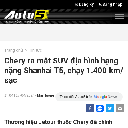
Đăng ký
Đăng nhập
›
Trang chủ
Tin tức
Chery ra mắt SUV địa hình hạng
nặng Shanhai T5, chạy 1.400 km/
sạc
21:04 | 27/04/2024 -
Mai Hương
Theo dõi Auto5 trên
Thương hiệu Jetour thuộc Chery đã chính