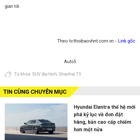
gian tới.
Theo tv.thoibaovhnt.com.vn -
Link gốc
Auto5
Từ khóa:
SUV địa hình
,
Shanhai T5
TIN CÙNG CHUYÊN MỤC
Hyundai Elantra thế hệ mới
phá kỷ lục về đơn đặt
hàng, bản cao cấp chiếm
hơn một nửa