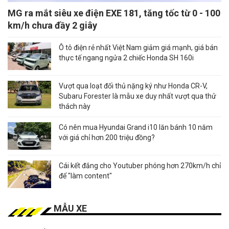
MG ra mắt siêu xe điện EXE 181, tăng tốc từ 0 - 100
km/h chưa đầy 2 giây
Ô tô điện rẻ nhất Việt Nam giảm giá mạnh, giá bán
thực tế ngang ngửa 2 chiếc Honda SH 160i
Vượt qua loạt đối thủ nặng ký như Honda CR-V,
Subaru Forester là mẫu xe duy nhất vượt qua thử
thách này
Có nên mua Hyundai Grand i10 lăn bánh 10 năm
với giá chỉ hơn 200 triệu đồng?
Cái kết đắng cho Youtuber phóng hơn 270km/h chỉ
để "làm content"
MẪU XE