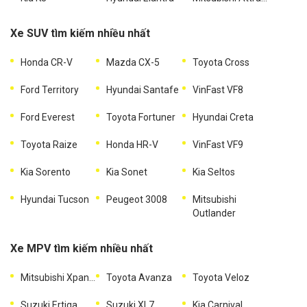
Xe SUV tìm kiếm nhiều nhất
Honda CR-V
Mazda CX-5
Toyota Cross
Ford Territory
Hyundai Santafe
VinFast VF8
Ford Everest
Toyota Fortuner
Hyundai Creta
Toyota Raize
Honda HR-V
VinFast VF9
Kia Sorento
Kia Sonet
Kia Seltos
Hyundai Tucson
Peugeot 3008
Mitsubishi
Outlander
Xe MPV tìm kiếm nhiều nhất
Mitsubishi Xpander
Toyota Avanza
Toyota Veloz
Suzuki Ertiga
Suzuki XL7
Kia Carnival