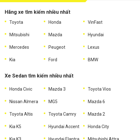
Hãng xe tìm kiếm nhiều nhất
Toyota
Honda
VinFast
Mitsubishi
Mazda
Hyundai
Mercedes
Peugeot
Lexus
Kia
Ford
BMW
Xe Sedan tìm kiếm nhiều nhất
Honda Civic
Mazda 3
Toyota Vios
Nissan Almera
MG5
Mazda 6
Toyota Altis
Toyota Camry
Mazda 2
Kia K5
Hyundai Accent
Honda City
Kia K3
Hyundai Elantra
Mitsubishi Attrage