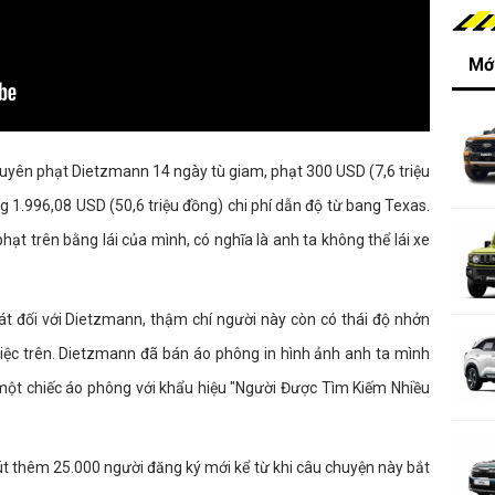
Mới
uyên phạt Dietzmann 14 ngày tù giam, phạt 300 USD (7,6 triệu
g 1.996,08 USD (50,6 triệu đồng) chi phí dẫn độ từ bang Texas.
ạt trên bằng lái của mình, có nghĩa là anh ta không thể lái xe
t đối với Dietzmann, thậm chí người này còn có thái độ nhởn
việc trên. Dietzmann đã bán áo phông in hình ảnh anh ta mình
một chiếc áo phông với khẩu hiệu "Người Được Tìm Kiếm Nhiều
t thêm 25.000 người đăng ký mới kể từ khi câu chuyện này bắt