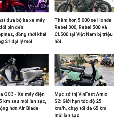
ast đưa bộ ba xe máy
Thêm hơn 5.000 xe Honda
đổi pin đến
Rebel 300, Rebel 500 và
ppines, đồng thời khai
CL500 tại Việt Nam bị triệu
g 21 đại lý mới
hồi
a QC3 - Xe máy điện
Mục sở thị VinFast Amio
5 km sau mỗi lần sạc,
S2: Giới hạn tốc độ 25
rộng hơn Air Blade
km/h, chạy tối đa 65 km
mỗi lần sạc