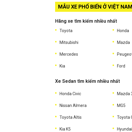
MẪU XE PHỔ BIẾN Ở VIỆT NA
Hãng xe tìm kiếm nhiều nhất
Toyota
Honda
Mitsubishi
Mazda
Mercedes
Peugeo
Kia
Ford
Xe Sedan tìm kiếm nhiều nhất
Honda Civic
Mazda 
Nissan Almera
MG5
Toyota Altis
Toyota
Kia K5
Hyundai