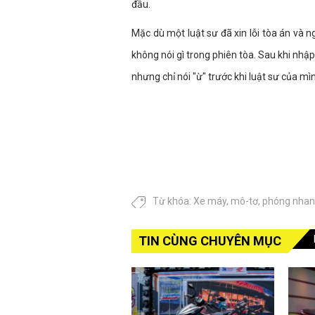
đầu.
Mặc dù một luật sư đã xin lỗi tòa án và
không nói gì trong phiên tòa. Sau khi nhập
nhưng chỉ nói "ừ" trước khi luật sư của mìn
Từ khóa:
Xe máy
,
mô-tơ
,
phóng nhan
TIN CÙNG CHUYÊN MỤC