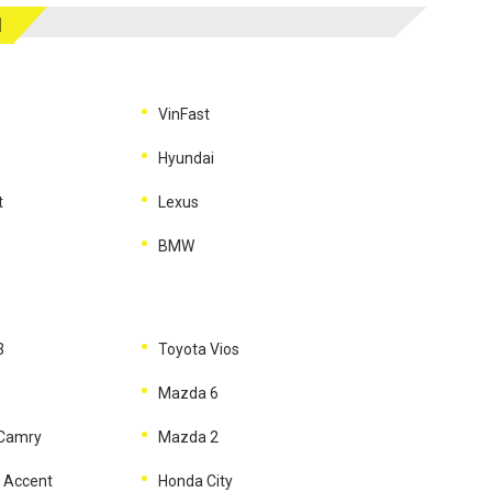
M
VinFast
Hyundai
t
Lexus
BMW
3
Toyota Vios
Mazda 6
 Camry
Mazda 2
 Accent
Honda City