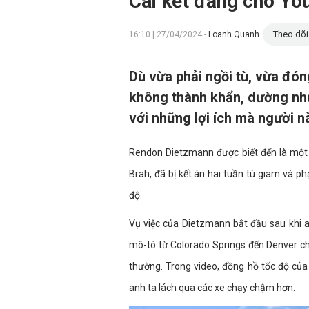
Cái kết đắng cho Yo
Theo dõi
16:10 | 27/04/2024 -
Loanh Quanh
Dù vừa phải ngồi tù, vừa đó
không thành khẩn, dường nh
với những lợi ích mà người 
Rendon Dietzmann được biết đến là một 
Brah, đã bị kết án hai tuần tù giam và p
độ.
Vụ việc của Dietzmann bắt đầu sau khi a
mô-tô từ Colorado Springs đến Denver chỉ
thường. Trong video, đồng hồ tốc độ của 
anh ta lách qua các xe chạy chậm hơn.