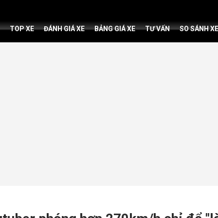
TOP XE
ĐÁNH GIÁ XE
BẢNG GIÁ XE
TƯ VẤN
SO SÁNH X