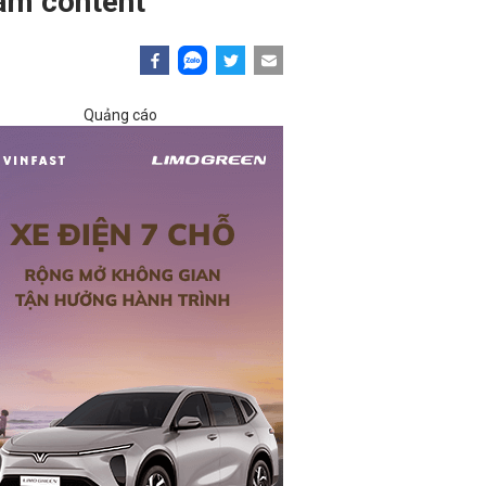
àm content"
Quảng cáo