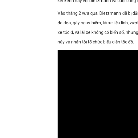
kết kênh này với Dietzmann và cuối cùng 
Vào tháng 2 vừa qua, Dietzmann đã bị dẫn
đe dọa, gây nguy hiểm, lái xe liều lĩnh, v
xe tốc đ, và lái xe không có biển số, như
này và nhận tội tổ chức biểu diễn tốc độ.