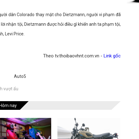
 người dân Colorado thay mặt cho Dietzmann, người vi phạm đã
 lời nhận tội, Dietzmann được hỏi điều gì khiến anh ta phạm tội,
h, Levi Price.
Theo tv.thoibaovhnt.com.vn -
Link gốc
Auto5
h vượt ẩu
Hôm nay