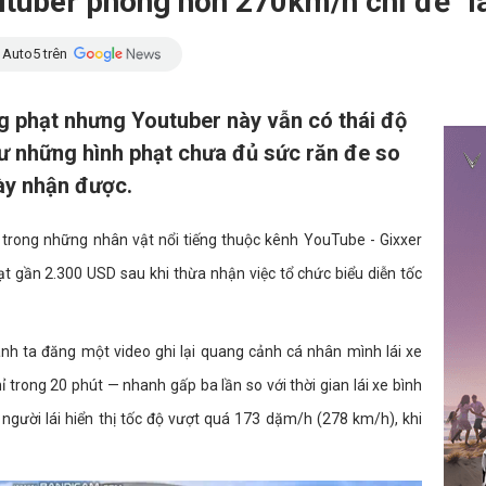
utuber phóng hơn 270km/h chỉ để "l
 Auto5 trên
ng phạt nhưng Youtuber này vẫn có thái độ
ư những hình phạt chưa đủ sức răn đe so
này nhận được.
trong những nhân vật nổi tiếng thuộc kênh YouTube - Gixxer
hạt gần 2.300 USD sau khi thừa nhận việc tổ chức biểu diễn tốc
nh ta đăng một video ghi lại quang cảnh cá nhân mình lái xe
 trong 20 phút — nhanh gấp ba lần so với thời gian lái xe bình
người lái hiển thị tốc độ vượt quá 173 dặm/h (278 km/h), khi