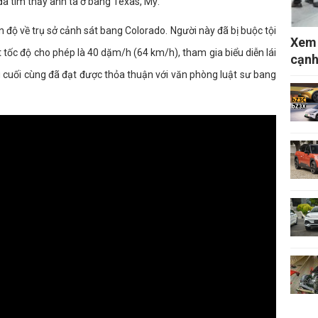
đã tìm thấy anh ta ở bang Texas, Mỹ.
 độ về trụ sở cảnh sát bang Colorado. Người này đã bị buộc tội
Xem 
ượt tốc độ cho phép là 40 dặm/h (64 km/h), tham gia biểu diễn lái
cạnh
ng cuối cùng đã đạt được thỏa thuận với văn phòng luật sư bang