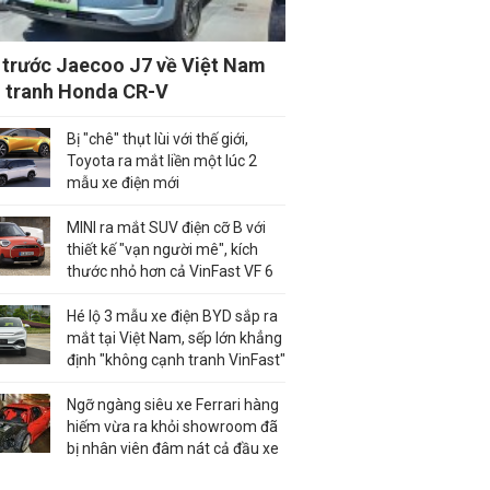
trước Jaecoo J7 về Việt Nam
 tranh Honda CR-V
Bị "chê" thụt lùi với thế giới,
Toyota ra mắt liền một lúc 2
mẫu xe điện mới
MINI ra mắt SUV điện cỡ B với
thiết kế "vạn người mê", kích
thước nhỏ hơn cả VinFast VF 6
Hé lộ 3 mẫu xe điện BYD sắp ra
mắt tại Việt Nam, sếp lớn khẳng
định "không cạnh tranh VinFast"
Ngỡ ngàng siêu xe Ferrari hàng
hiếm vừa ra khỏi showroom đã
bị nhân viên đâm nát cả đầu xe