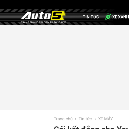
TIN TỨC
XE XANH
›
›
Trang chủ
Tin tức
XE MÁY