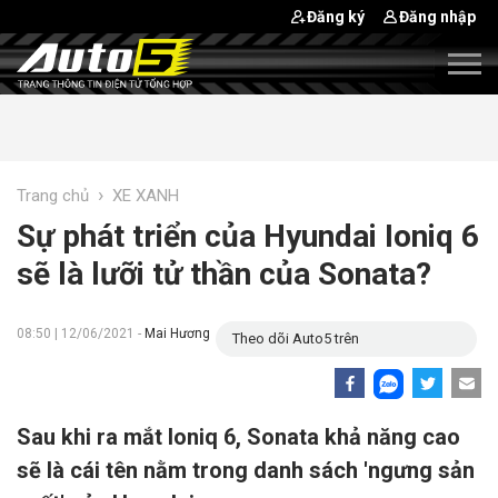
Đăng ký
Đăng nhập
›
Trang chủ
XE XANH
Sự phát triển của Hyundai Ioniq 6
sẽ là lưỡi tử thần của Sonata?
08:50 | 12/06/2021 -
Mai Hương
Theo dõi Auto5 trên
Sau khi ra mắt Ioniq 6, Sonata khả năng cao
sẽ là cái tên nằm trong danh sách 'ngưng sản