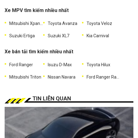
Xe MPV tìm kiếm nhiều nhất
Mitsubishi Xpander
Toyota Avanza
Toyota Veloz
Suzuki Ertiga
Suzuki XL7
Kia Carnival
Xe bán tải tìm kiếm nhiều nhất
Ford Ranger
Isuzu D-Max
Toyota Hilux
Mitsubishi Triton
Nissan Navara
Ford Ranger Raptor
TIN LIÊN QUAN