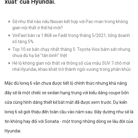
xuất' của Hyundai.
Sẽ như thế nào nếu Nissan kết hợp với Pac-man trong không
gian nội thất ở thế hệ mới?
VinFast bán ra 1.868 xe Fadil trong tháng 5/2021, tổng doanh
số tăng 5%
Top 10 xe bán chạy nhất tháng 5: Toyota Vios bám sát nhưng
chưa đủ hạ bệ "tân binh" Việt
Hé lộ không gian nội thất và thông số của mẫu SUV 7 chỗ mới
nhà Hyundai, khao khát trở thành ngôi vương trong phân khúc
Mặc dù Ioniq 6 vẫn chưa được tiết lộ chính thức nhưng khả năng
đây sẽ là một chiếc xe sedan hạng trung với kiểu dáng coupe bốn
cửa cùng hình dáng thiết kế bắt mắt đã được xem trước. Dự kiến
Ioniq 6 sẽ giới thiệu đến toàn cầu vào năm sau. Đây dường như sẽ là
tin không hay đối với Sonata - một trong những dòng xe lâu đời của
Hyundai.