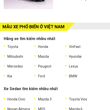
MẪU XE PHỔ BIẾN Ở VIỆT NAM
Hãng xe tìm kiếm nhiều nhất
Toyota
Honda
VinFast
Mitsubishi
Mazda
Hyundai
Mercedes
Peugeot
Lexus
Kia
Ford
BMW
Xe Sedan tìm kiếm nhiều nhất
Honda Civic
Mazda 3
Toyota Vios
Nissan Almera
MG5
Mazda 6