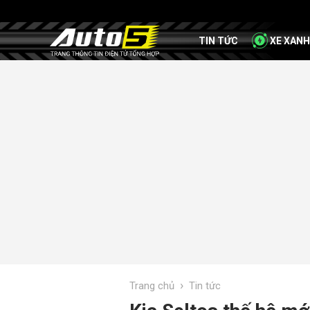
TIN TỨC
XE XANH
›
Trang chủ
Tin tức