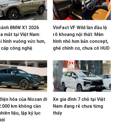
cảnh BMW X1 2026
VinFast VF Wild lần đầu lộ
a mắt tại Việt Nam:
rõ khoang nội thất: Màn
i hình vuông vức hơn,
hình nhỏ hơn bản concept,
 cấp công nghệ
ghế chỉnh cơ, chưa có HUD
điện hóa của Nissan đi
Xe gia đình 7 chỗ tại Việt
2.000 km không cần
Nam đang rẻ chưa từng
nhiên liệu, lập kỷ lục
thấy
iới