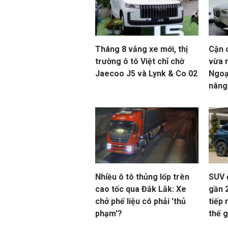
Tháng 8 vắng xe mới, thị
Cận 
trường ô tô Việt chỉ chờ
vừa r
Jaecoo J5 và Lynk & Co 02
Ngoạ
nâng
Nhiều ô tô thủng lốp trên
SUV 
cao tốc qua Đắk Lắk: Xe
gần 
chở phế liệu có phải 'thủ
tiếp 
phạm'?
thế g