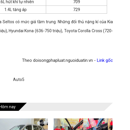
.6L hút khí tự nhiên
709
1.4L tăng áp
729
a Seltos có mức giá tầm trung. Những đối thủ nặng kí của Kia
iệu), Hyundai Kona (636-750 triệu), Toyota Corolla Cross (720-
Theo doisongphapluat.nguoiduatin.vn -
Link gốc
Auto5
Hôm nay