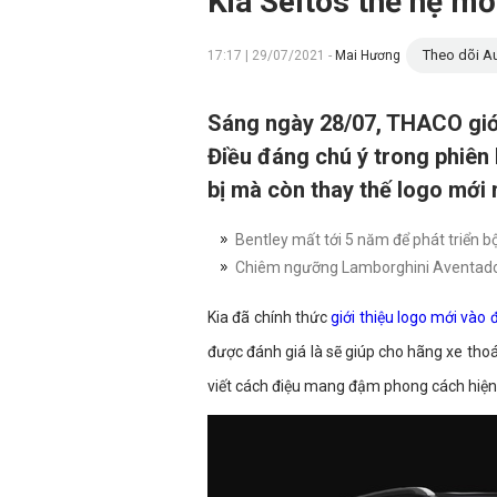
Kia Seltos thế hệ mớ
Theo dõi Au
17:17 | 29/07/2021 -
Mai Hương
Sáng ngày 28/07, THACO giới
Điều đáng chú ý trong phiên
bị mà còn thay thế logo mới 
Bentley mất tới 5 năm để phát triển 
Chiêm ngưỡng Lamborghini Aventador 
Kia đã chính thức
giới thiệu logo mới vào
được đánh giá là sẽ giúp cho hãng xe thoá
viết cách điệu mang đậm phong cách hiện 