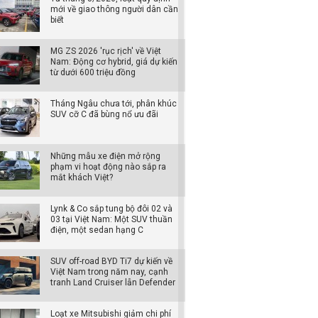
mới về giao thông người dân cần
biết
MG ZS 2026 'rục rịch' về Việt
Nam: Động cơ hybrid, giá dự kiến
từ dưới 600 triệu đồng
Tháng Ngâu chưa tới, phân khúc
SUV cỡ C đã bùng nổ ưu đãi
Những mẫu xe điện mở rộng
phạm vi hoạt động nào sắp ra
mắt khách Việt?
Lynk & Co sắp tung bộ đôi 02 và
03 tại Việt Nam: Một SUV thuần
điện, một sedan hạng C
SUV off-road BYD Ti7 dự kiến về
Việt Nam trong năm nay, cạnh
tranh Land Cruiser lẫn Defender
Loạt xe Mitsubishi giảm chi phí