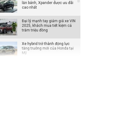
lăn bánh, Xpander được ưu đãi
cao nhất
Đại lý mạnh tay giảm giá xe VIN
2025, khách mua tiết kiệm cả
trăm triệu đồng
Xe hybrid trở thành động lực
tăng trưởng mới của Honda tại
Mỹ
MPV cao cấp Toyota Alphard
2026 có bản tiêu chuẩn mới, giá
quy đổi từ hơn 2,8 tỷ đồng
Mitsubishi tính xuất khẩu Xforce
Hybrid từ Indonesia, Việt Nam có
thể sớm đón xe
Hé lộ thêm loạt chi tiết kỹ thuật
của Mitsubishi Pajero thế hệ mới