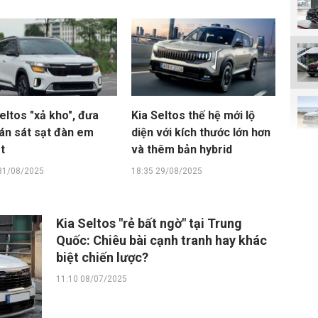
eltos "xả kho", đưa
Kia Seltos thế hệ mới lộ
bán sát sạt đàn em
diện với kích thước lớn hơn
t
và thêm bản hybrid
31/08/2025
18:35 29/08/2025
Kia Seltos "rẻ bất ngờ" tại Trung
Quốc: Chiêu bài cạnh tranh hay khác
biệt chiến lược?
11:10 08/07/2025