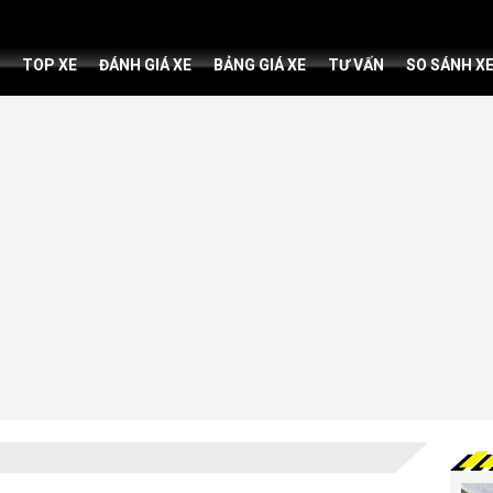
TOP XE
ĐÁNH GIÁ XE
BẢNG GIÁ XE
TƯ VẤN
SO SÁNH X