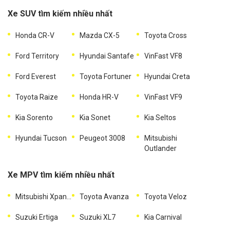
Xe SUV tìm kiếm nhiều nhất
Honda CR-V
Mazda CX-5
Toyota Cross
Ford Territory
Hyundai Santafe
VinFast VF8
Ford Everest
Toyota Fortuner
Hyundai Creta
Toyota Raize
Honda HR-V
VinFast VF9
Kia Sorento
Kia Sonet
Kia Seltos
Hyundai Tucson
Peugeot 3008
Mitsubishi
Outlander
Xe MPV tìm kiếm nhiều nhất
Mitsubishi Xpander
Toyota Avanza
Toyota Veloz
Suzuki Ertiga
Suzuki XL7
Kia Carnival