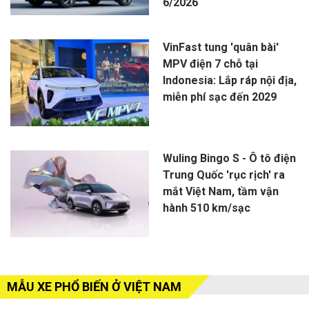
6/2026
VinFast tung 'quân bài'
MPV điện 7 chỗ tại
Indonesia: Lắp ráp nội địa,
miễn phí sạc đến 2029
Wuling Bingo S - Ô tô điện
Trung Quốc 'rục rịch' ra
mắt Việt Nam, tầm vận
hành 510 km/sạc
MẪU XE PHỔ BIẾN Ở VIỆT NAM