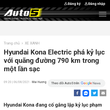
Đăng ký
Đăng nhập
›
Trang chủ
XE XANH
Hyundai Kona Electric phá kỷ lục
với quãng đường 790 km trong
một lần sạc
09:20 | 06/08/2021 -
Mai Hương
Theo dõi Auto5 trên
Hyundai Kona đang cố gắng lập kỷ lục phạm