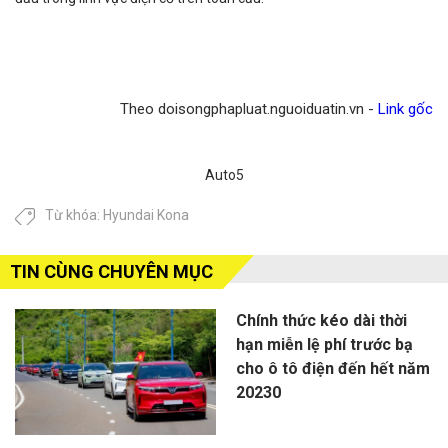
Theo doisongphapluat.nguoiduatin.vn -
Link gốc
Auto5
Từ khóa:
Hyundai Kona
TIN CÙNG CHUYÊN MỤC
Chính thức kéo dài thời
hạn miễn lệ phí trước bạ
cho ô tô điện đến hết năm
20230