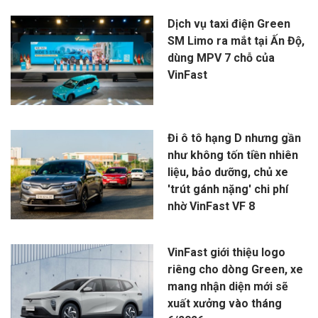
Dịch vụ taxi điện Green
SM Limo ra mắt tại Ấn Độ,
dùng MPV 7 chỗ của
VinFast
Đi ô tô hạng D nhưng gần
như không tốn tiền nhiên
liệu, bảo dưỡng, chủ xe
'trút gánh nặng' chi phí
nhờ VinFast VF 8
VinFast giới thiệu logo
riêng cho dòng Green, xe
mang nhận diện mới sẽ
xuất xưởng vào tháng