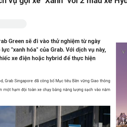
h vụ gọi xe "Xanh" với 2 mẫu xe Hy
ab Green sẽ đi vào thử nghiệm từ ngày
lực "xanh hóa" của Grab. Với dịch vụ này,
hiếc xe điện hoặc hybrid để thực hiện
d, Grab Singapore đã công bố Mục tiêu Bền vững Giao thông
ến một hạm đội toàn xe chạy bằng năng lượng sạch vào năm