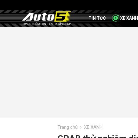
TIN TỨC
XE XANH
›
Trang chủ
XE XANH