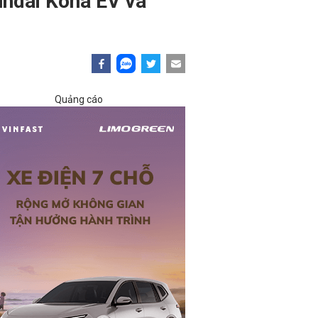
undai Kona EV và
Quảng cáo