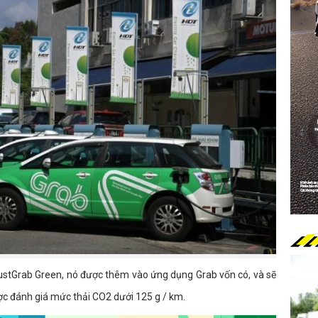
 JustGrab Green, nó được thêm vào ứng dụng Grab vốn có, và sẽ
ược đánh giá mức thải CO2 dưới 125 g / km.