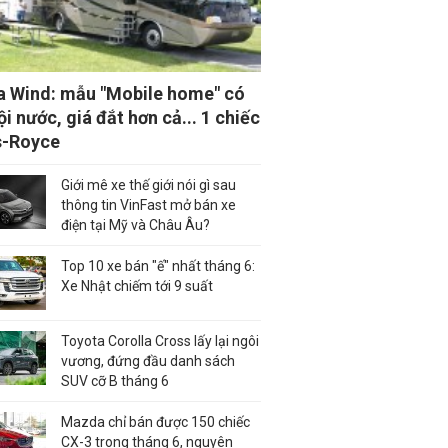
a Wind: mẫu "Mobile home" có
ội nước, giá đắt hơn cả... 1 chiếc
s-Royce
Giới mê xe thế giới nói gì sau
thông tin VinFast mở bán xe
điện tại Mỹ và Châu Âu?
Top 10 xe bán "ế" nhất tháng 6:
Xe Nhật chiếm tới 9 suất
Toyota Corolla Cross lấy lại ngôi
vương, đứng đầu danh sách
SUV cỡ B tháng 6
Mazda chỉ bán được 150 chiếc
CX-3 trong tháng 6, nguyên