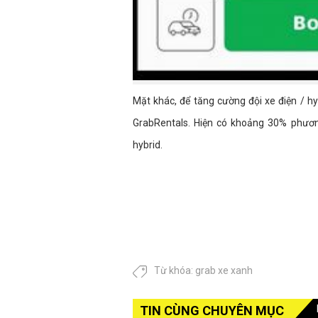
Mặt khác, để tăng cường đội xe điện / hy
GrabRentals. Hiện có khoảng 30% phương
hybrid.
Từ khóa:
grab xe xanh
TIN CÙNG CHUYÊN MỤC