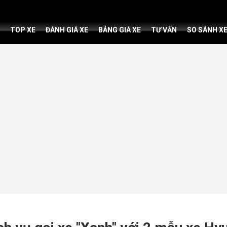
TOP XE
ĐÁNH GIÁ XE
BẢNG GIÁ XE
TƯ VẤN
SO SÁNH X