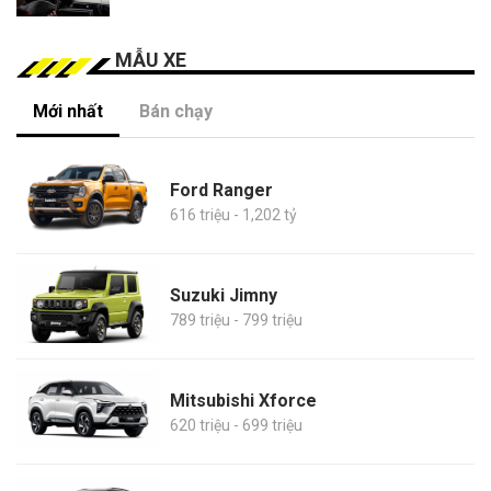
MẪU XE
Mới nhất
Bán chạy
Ford Ranger
616 triệu - 1,202 tỷ
Suzuki Jimny
789 triệu - 799 triệu
Mitsubishi Xforce
620 triệu - 699 triệu