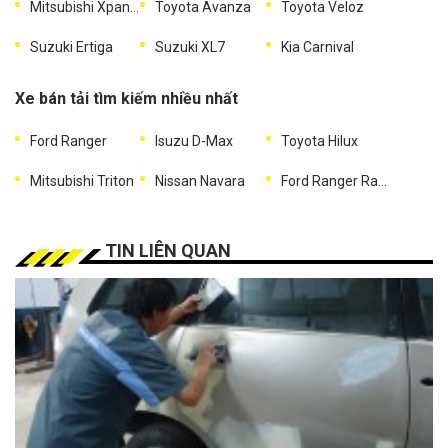
Mitsubishi Xpander
Toyota Avanza
Toyota Veloz
Suzuki Ertiga
Suzuki XL7
Kia Carnival
Xe bán tải tìm kiếm nhiều nhất
Ford Ranger
Isuzu D-Max
Toyota Hilux
Mitsubishi Triton
Nissan Navara
Ford Ranger Raptor
TIN LIÊN QUAN