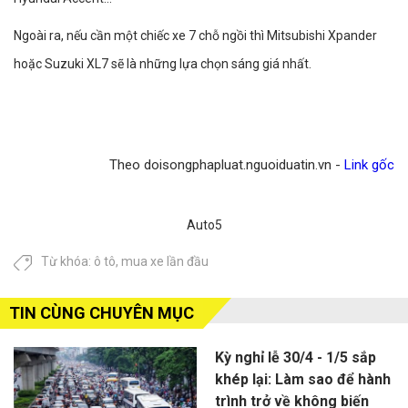
Ngoài ra, nếu cần một chiếc xe 7 chỗ ngồi thì Mitsubishi Xpander
hoặc Suzuki XL7 sẽ là những lựa chọn sáng giá nhất.
Theo doisongphapluat.nguoiduatin.vn -
Link gốc
Auto5
Từ khóa:
ô tô
,
mua xe lần đầu
TIN CÙNG CHUYÊN MỤC
Kỳ nghỉ lễ 30/4 - 1/5 sắp
khép lại: Làm sao để hành
trình trở về không biến