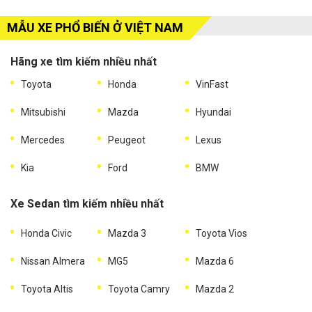
MẪU XE PHỔ BIẾN Ở VIỆT NAM
Hãng xe tìm kiếm nhiều nhất
Toyota
Honda
VinFast
Mitsubishi
Mazda
Hyundai
Mercedes
Peugeot
Lexus
Kia
Ford
BMW
Xe Sedan tìm kiếm nhiều nhất
Honda Civic
Mazda 3
Toyota Vios
Nissan Almera
MG5
Mazda 6
Toyota Altis
Toyota Camry
Mazda 2