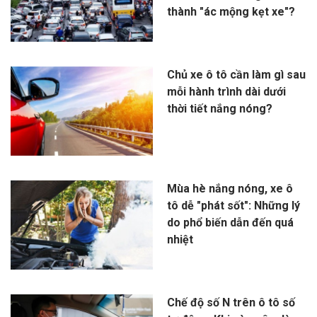
thành "ác mộng kẹt xe"?
Chủ xe ô tô cần làm gì sau
mỗi hành trình dài dưới
thời tiết nắng nóng?
Mùa hè nắng nóng, xe ô
tô dễ "phát sốt": Những lý
do phổ biến dẫn đến quá
nhiệt
Chế độ số N trên ô tô số