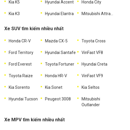
Kia K5
Hyundai Accent
Honda City
Kia K3
Hyundai Elantra
Mitsubishi Attrage
Xe SUV tìm kiếm nhiều nhất
Honda CR-V
Mazda CX-5
Toyota Cross
Ford Territory
Hyundai Santafe
VinFast VF8
Ford Everest
Toyota Fortuner
Hyundai Creta
Toyota Raize
Honda HR-V
VinFast VF9
Kia Sorento
Kia Sonet
Kia Seltos
Hyundai Tucson
Peugeot 3008
Mitsubishi
Outlander
Xe MPV tìm kiếm nhiều nhất