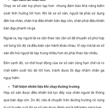
Chạy xe số sàn tuy phức tạp hơn nhưng đảm bảo khả năng kiểm
soát tình huống tốt hơn. Khi lái xe số sàn, người lái phải sử dụng
đến hai chân, chân trái điều khiển bàn đạp côn, chân phải điều khiển
bàn đạp phanh và ga.
Ngoài ra, tay người lái xe cần thao tác cần số để chuyển số phù hợp
với từng tốc độ và điều kiện vận hành khác nhau. Vì vậy mà lái xe số
sàn đòi hỏi người lái tập trung nhiều hơn do phải thao tác nhiều.
Bên cạnh đó, cơ chế hoạt động của xe số sàn cũng hạn chế rủi ro
mất kiểm soát tốc độ tốt hơn, tránh được lỗi đạp nhầm chân ga
nguy hiểm.
Tiết kiệm nhiên liệu khi chạy đường trường
Hộp số sàn được điều khiển bởi lực đẩy của chân người lái thông
qua bàn đạp côn. Do đó, nếu di chuyển trên đường trường có cùng
tỷ số truyền cuối thì xe số sàn được đánh giá là tiết kiệm xăng hơn.