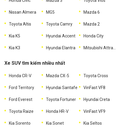
Honda Civic
Mazda 3
Toyota Vios
Nissan Almera
MG5
Mazda 6
Toyota Altis
Toyota Camry
Mazda 2
Kia K5
Hyundai Accent
Honda City
Kia K3
Hyundai Elantra
Mitsubishi Attrage
Xe SUV tìm kiếm nhiều nhất
Honda CR-V
Mazda CX-5
Toyota Cross
Ford Territory
Hyundai Santafe
VinFast VF8
Ford Everest
Toyota Fortuner
Hyundai Creta
Toyota Raize
Honda HR-V
VinFast VF9
Kia Sorento
Kia Sonet
Kia Seltos