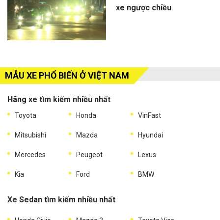
xe ngược chiều
MẪU XE PHỔ BIẾN Ở VIỆT NAM
Hãng xe tìm kiếm nhiều nhất
Toyota
Honda
VinFast
Mitsubishi
Mazda
Hyundai
Mercedes
Peugeot
Lexus
Kia
Ford
BMW
Xe Sedan tìm kiếm nhiều nhất