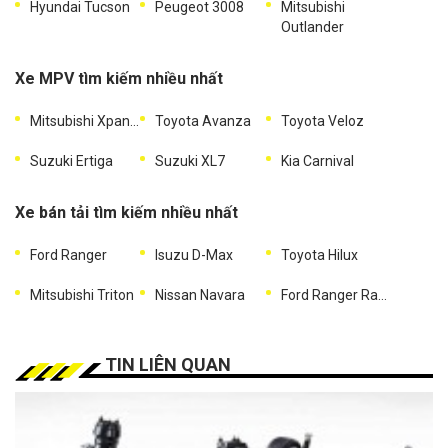
Hyundai Tucson
Peugeot 3008
Mitsubishi
Outlander
Xe MPV tìm kiếm nhiều nhất
Mitsubishi Xpander
Toyota Avanza
Toyota Veloz
Suzuki Ertiga
Suzuki XL7
Kia Carnival
Xe bán tải tìm kiếm nhiều nhất
Ford Ranger
Isuzu D-Max
Toyota Hilux
Mitsubishi Triton
Nissan Navara
Ford Ranger Raptor
TIN LIÊN QUAN