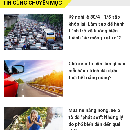
TIN CÙNG CHUYÊN MỤC
Kỳ nghỉ lễ 30/4 - 1/5 sắp
khép lại: Làm sao để hành
trình trở về không biến
thành "ác mộng kẹt xe"?
Chủ xe ô tô cần làm gì sau
mỗi hành trình dài dưới
thời tiết nắng nóng?
Mùa hè nắng nóng, xe ô
tô dễ "phát sốt": Những lý
do phổ biến dẫn đến quá