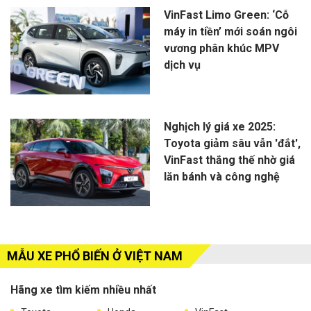
VinFast Limo Green: ‘Cỗ
máy in tiền’ mới soán ngôi
vương phân khúc MPV
dịch vụ
Nghịch lý giá xe 2025:
Toyota giảm sâu vẫn 'đắt',
VinFast thắng thế nhờ giá
lăn bánh và công nghệ
MẪU XE PHỔ BIẾN Ở VIỆT NAM
Hãng xe tìm kiếm nhiều nhất