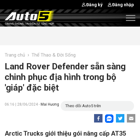
Đăng ký
Đăng nhập
›
Trang chủ
Thể Thao & Đời Sống
Land Rover Defender sẵn sàng
chinh phục địa hình trong bộ
'giáp' đặc biệt
06:16 | 28/06/2024 -
Mai Hương
Theo dõi Auto5 trên
Arctic Trucks giới thiệu gói nâng cấp AT35