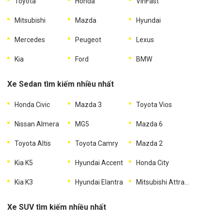
Toyota
Honda
VinFast
Mitsubishi
Mazda
Hyundai
Mercedes
Peugeot
Lexus
Kia
Ford
BMW
Xe Sedan tìm kiếm nhiều nhất
Honda Civic
Mazda 3
Toyota Vios
Nissan Almera
MG5
Mazda 6
Toyota Altis
Toyota Camry
Mazda 2
Kia K5
Hyundai Accent
Honda City
Kia K3
Hyundai Elantra
Mitsubishi Attrage
Xe SUV tìm kiếm nhiều nhất