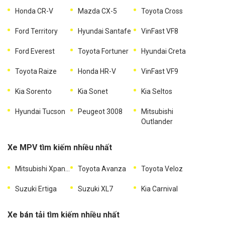
Honda CR-V
Mazda CX-5
Toyota Cross
Ford Territory
Hyundai Santafe
VinFast VF8
Ford Everest
Toyota Fortuner
Hyundai Creta
Toyota Raize
Honda HR-V
VinFast VF9
Kia Sorento
Kia Sonet
Kia Seltos
Hyundai Tucson
Peugeot 3008
Mitsubishi
Outlander
Xe MPV tìm kiếm nhiều nhất
Mitsubishi Xpander
Toyota Avanza
Toyota Veloz
Suzuki Ertiga
Suzuki XL7
Kia Carnival
Xe bán tải tìm kiếm nhiều nhất