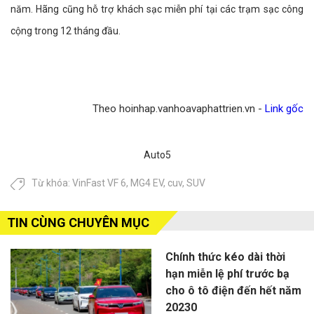
năm. Hãng cũng hỗ trợ khách sạc miễn phí tại các trạm sạc công
cộng trong 12 tháng đầu.
Theo hoinhap.vanhoavaphattrien.vn -
Link gốc
Auto5
Từ khóa:
VinFast VF 6
,
MG4 EV
,
cuv
,
SUV
TIN CÙNG CHUYÊN MỤC
Chính thức kéo dài thời
hạn miễn lệ phí trước bạ
cho ô tô điện đến hết năm
20230