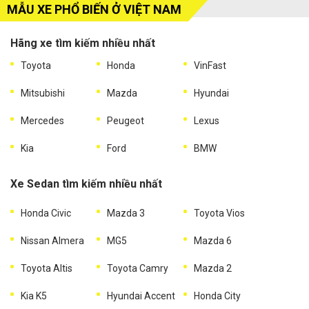
MẪU XE PHỔ BIẾN Ở VIỆT NAM
Hãng xe tìm kiếm nhiều nhất
Toyota
Honda
VinFast
Mitsubishi
Mazda
Hyundai
Mercedes
Peugeot
Lexus
Kia
Ford
BMW
Xe Sedan tìm kiếm nhiều nhất
Honda Civic
Mazda 3
Toyota Vios
Nissan Almera
MG5
Mazda 6
Toyota Altis
Toyota Camry
Mazda 2
Kia K5
Hyundai Accent
Honda City