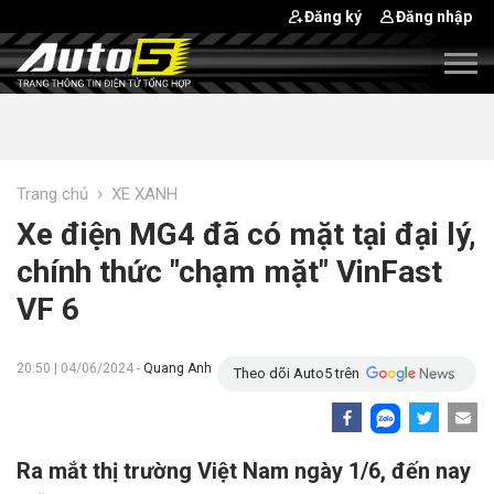
Đăng ký
Đăng nhập
›
Trang chủ
XE XANH
Xe điện MG4 đã có mặt tại đại lý,
chính thức "chạm mặt" VinFast
VF 6
20:50 | 04/06/2024 -
Quang Anh
Theo dõi Auto5 trên
Ra mắt thị trường Việt Nam ngày 1/6, đến nay