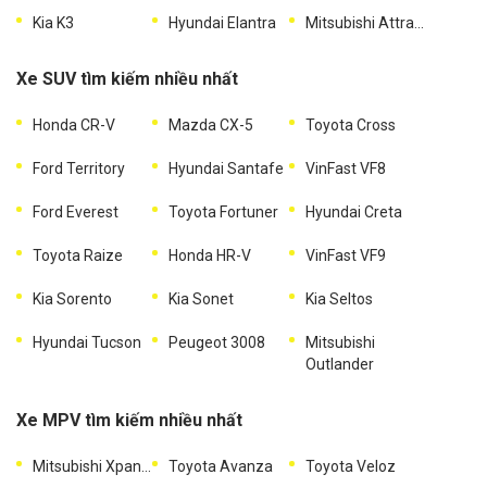
Kia K3
Hyundai Elantra
Mitsubishi Attrage
Xe SUV tìm kiếm nhiều nhất
Honda CR-V
Mazda CX-5
Toyota Cross
Ford Territory
Hyundai Santafe
VinFast VF8
Ford Everest
Toyota Fortuner
Hyundai Creta
Toyota Raize
Honda HR-V
VinFast VF9
Kia Sorento
Kia Sonet
Kia Seltos
Hyundai Tucson
Peugeot 3008
Mitsubishi
Outlander
Xe MPV tìm kiếm nhiều nhất
Mitsubishi Xpander
Toyota Avanza
Toyota Veloz