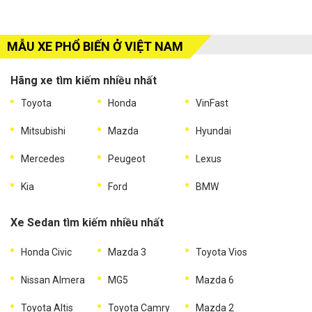
MẪU XE PHỔ BIẾN Ở VIỆT NAM
Hãng xe tìm kiếm nhiều nhất
Toyota
Honda
VinFast
Mitsubishi
Mazda
Hyundai
Mercedes
Peugeot
Lexus
Kia
Ford
BMW
Xe Sedan tìm kiếm nhiều nhất
Honda Civic
Mazda 3
Toyota Vios
Nissan Almera
MG5
Mazda 6
Toyota Altis
Toyota Camry
Mazda 2