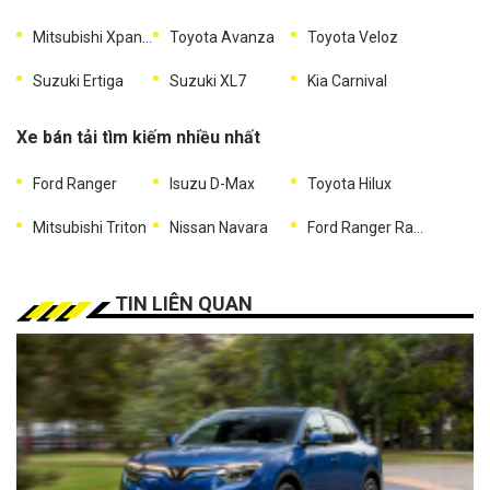
Mitsubishi Xpander
Toyota Avanza
Toyota Veloz
Suzuki Ertiga
Suzuki XL7
Kia Carnival
Xe bán tải tìm kiếm nhiều nhất
Ford Ranger
Isuzu D-Max
Toyota Hilux
Mitsubishi Triton
Nissan Navara
Ford Ranger Raptor
TIN LIÊN QUAN