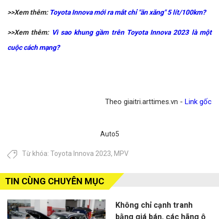
>>Xem thêm:
Toyota Innova mới ra mắt chỉ "ăn xăng" 5 lít/100km?
>>Xem thêm:
Vì sao khung gầm trên Toyota Innova 2023 là một
cuộc cách mạng?
Theo giaitri.arttimes.vn -
Link gốc
Auto5
Từ khóa:
Toyota Innova 2023
,
MPV
TIN CÙNG CHUYÊN MỤC
Không chỉ cạnh tranh
bằng giá bán, các hãng ô