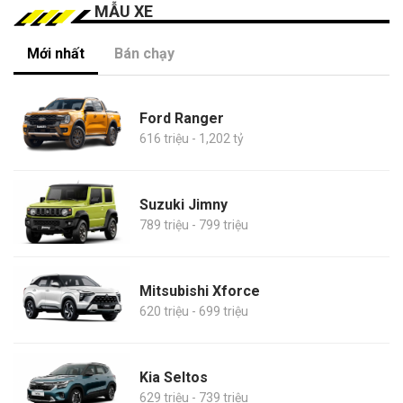
MẪU XE
Mới nhất
Bán chạy
Ford Ranger
616 triệu - 1,202 tỷ
Suzuki Jimny
789 triệu - 799 triệu
Mitsubishi Xforce
620 triệu - 699 triệu
Kia Seltos
629 triệu - 739 triệu