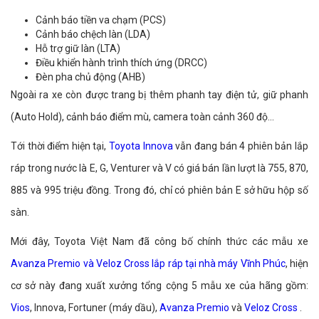
Cảnh báo tiền va chạm (PCS)
Cảnh báo chệch làn (LDA)
Hỗ trợ giữ làn (LTA)
Điều khiển hành trình thích ứng (DRCC)
Đèn pha chủ động (AHB)
Ngoài ra xe còn được trang bị thêm phanh tay điện tử, giữ phanh
(Auto Hold), cảnh báo điểm mù, camera toàn cảnh 360 độ...
Tới thời điểm hiện tại,
Toyota Innova
vẫn đang bán 4 phiên bản lắp
ráp trong nước là E, G, Venturer và V có giá bán lần lượt là 755, 870,
885 và 995 triệu đồng. Trong đó, chỉ có phiên bản E sở hữu hộp số
sàn.
Mới đây, Toyota Việt Nam đã công bố chính thức các mẫu xe
Avanza Premio và Veloz Cross lắp ráp tại nhà máy Vĩnh Phúc
, hiện
cơ sở này đang xuất xưởng tổng cộng 5 mẫu xe của hãng gồm:
Vios
, Innova, Fortuner (máy dầu),
Avanza Premio
và
Veloz Cross
.