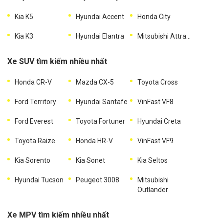
Kia K5
Hyundai Accent
Honda City
Kia K3
Hyundai Elantra
Mitsubishi Attrage
Xe SUV tìm kiếm nhiều nhất
Honda CR-V
Mazda CX-5
Toyota Cross
Ford Territory
Hyundai Santafe
VinFast VF8
Ford Everest
Toyota Fortuner
Hyundai Creta
Toyota Raize
Honda HR-V
VinFast VF9
Kia Sorento
Kia Sonet
Kia Seltos
Hyundai Tucson
Peugeot 3008
Mitsubishi
Outlander
Xe MPV tìm kiếm nhiều nhất