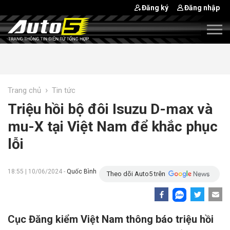
Đăng ký
Đăng nhập
›
Trang chủ
Tin tức
Triệu hồi bộ đôi Isuzu D-max và
mu-X tại Việt Nam để khắc phục
lỗi
18:55 | 10/06/2024 -
Quốc Bình
Theo dõi Auto5 trên
Cục Đăng kiểm Việt Nam thông báo triệu hồi