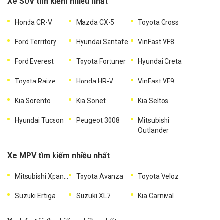
Xe SUV tìm kiếm nhiều nhất
Honda CR-V
Mazda CX-5
Toyota Cross
Ford Territory
Hyundai Santafe
VinFast VF8
Ford Everest
Toyota Fortuner
Hyundai Creta
Toyota Raize
Honda HR-V
VinFast VF9
Kia Sorento
Kia Sonet
Kia Seltos
Hyundai Tucson
Peugeot 3008
Mitsubishi
Outlander
Xe MPV tìm kiếm nhiều nhất
Mitsubishi Xpander
Toyota Avanza
Toyota Veloz
Suzuki Ertiga
Suzuki XL7
Kia Carnival