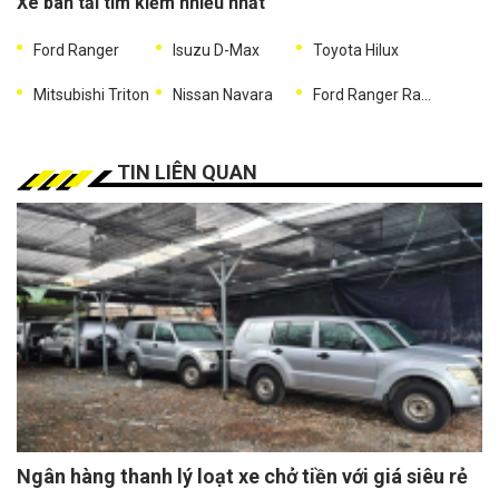
Xe bán tải tìm kiếm nhiều nhất
Ford Ranger
Isuzu D-Max
Toyota Hilux
Mitsubishi Triton
Nissan Navara
Ford Ranger Raptor
TIN LIÊN QUAN
Ngân hàng thanh lý loạt xe chở tiền với giá siêu rẻ