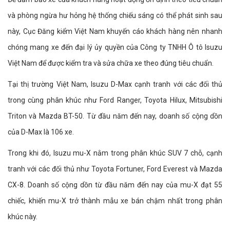
và phòng ngừa hư hỏng hệ thống chiếu sáng có thể phát sinh sau
này, Cục Đăng kiểm Việt Nam khuyến cáo khách hàng nên nhanh
chóng mang xe đến đại lý ủy quyền của Công ty TNHH Ô tô Isuzu
Việt Nam để được kiểm tra và sửa chữa xe theo đúng tiêu chuẩn.
Tại thị trường Việt Nam, Isuzu D-Max cạnh tranh với các đối thủ
trong cùng phân khúc như Ford Ranger, Toyota Hilux, Mitsubishi
Triton và Mazda BT-50. Từ đầu năm đến nay, doanh số cộng dồn
của D-Max là 106 xe.
Trong khi đó, Isuzu mu-X nằm trong phân khúc SUV 7 chỗ, cạnh
tranh với các đối thủ như Toyota Fortuner, Ford Everest và Mazda
CX-8. Doanh số cộng dồn từ đầu năm đến nay của mu-X đạt 55
chiếc, khiến mu-X trở thành mẫu xe bán chậm nhất trong phân
khúc này.