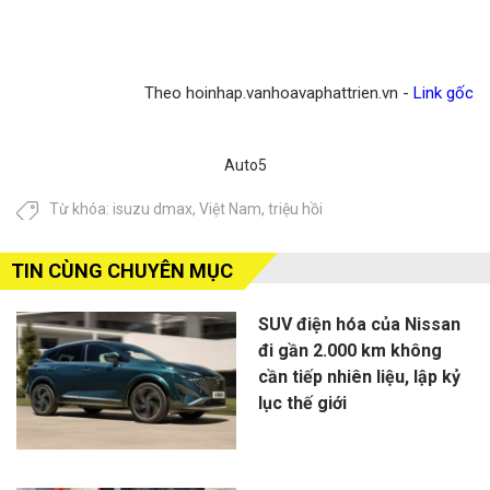
Theo hoinhap.vanhoavaphattrien.vn -
Link gốc
Auto5
Từ khóa:
isuzu dmax
,
Việt Nam
,
triệu hồi
TIN CÙNG CHUYÊN MỤC
SUV điện hóa của Nissan
đi gần 2.000 km không
cần tiếp nhiên liệu, lập kỷ
lục thế giới