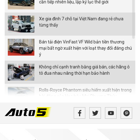
cần tiếp nhiên liệu, lập kỷ lục thế giới
Xe gia đình 7 chỗ tại Việt Nam đang rẻ chưa
từng thấy
Bán tải điện VinFast VF Wild bản tiền thương
mại bất ngờ xuất hiện với loạt thay đổi đáng chú
ý
Không chỉ cạnh tranh bằng giá bán, các hãng ô
tô đua nhau nâng thời hạn bảo hành
Rolls-Royce Phantom siêu hiếm xuất hiện trong
bài đăng của Hoa hậu Mai Phương Thúy
Từ tháng 8/2026, loạt quy định mới về giao
thông người dân cần biết
MG ZS 2026 'rục rịch' về Việt Nam: Động cơ