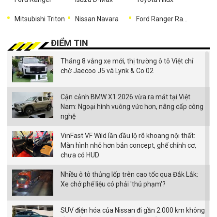
Mitsubishi Triton
Nissan Navara
Ford Ranger Raptor
ĐIỂM TIN
Tháng 8 vắng xe mới, thị trường ô tô Việt chỉ
chờ Jaecoo J5 và Lynk & Co 02
Cận cảnh BMW X1 2026 vừa ra mắt tại Việt
Nam: Ngoại hình vuông vức hơn, nâng cấp công
nghệ
VinFast VF Wild lần đầu lộ rõ khoang nội thất:
Màn hình nhỏ hơn bản concept, ghế chỉnh cơ,
chưa có HUD
Nhiều ô tô thủng lốp trên cao tốc qua Đắk Lắk:
Xe chở phế liệu có phải 'thủ phạm'?
SUV điện hóa của Nissan đi gần 2.000 km không