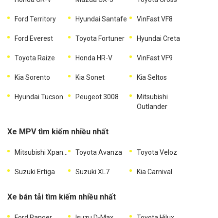
Ford Territory
Hyundai Santafe
VinFast VF8
Ford Everest
Toyota Fortuner
Hyundai Creta
Toyota Raize
Honda HR-V
VinFast VF9
Kia Sorento
Kia Sonet
Kia Seltos
Hyundai Tucson
Peugeot 3008
Mitsubishi
Outlander
Xe MPV tìm kiếm nhiều nhất
Mitsubishi Xpander
Toyota Avanza
Toyota Veloz
Suzuki Ertiga
Suzuki XL7
Kia Carnival
Xe bán tải tìm kiếm nhiều nhất
Ford Ranger
Isuzu D-Max
Toyota Hilux