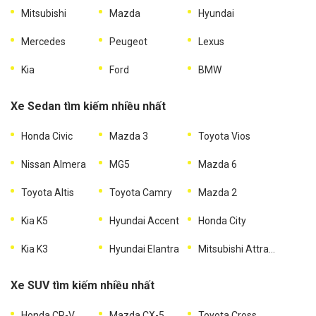
Mitsubishi
Mazda
Hyundai
Mercedes
Peugeot
Lexus
Kia
Ford
BMW
Xe Sedan tìm kiếm nhiều nhất
Honda Civic
Mazda 3
Toyota Vios
Nissan Almera
MG5
Mazda 6
Toyota Altis
Toyota Camry
Mazda 2
Kia K5
Hyundai Accent
Honda City
Kia K3
Hyundai Elantra
Mitsubishi Attrage
Xe SUV tìm kiếm nhiều nhất
Honda CR-V
Mazda CX-5
Toyota Cross