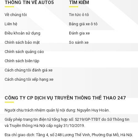
THÔNG TIN VỀ AUTO5
TÌM KIẾM
hybrid, giá dự kiến từ dưới 600 triệu đồng
Về chúng tôi
Tin tức ô tô
Tháng Ngâu chưa tới, phân khúc SUV cỡ C đã
Liên hệ
Bảng giá xe ô tô
bùng nổ ưu đãi
Điều khoản sử dụng
Đánh gia xe
Chính sách bảo mật
So sánh xe
Chính sách quảng cáo
Chính sách biên tập
Cách chúng tôi đánh giá xe
Cách chúng tôi xếp hạng xe
CÔNG TY CP DỊCH VỤ TRUYỀN THÔNG THỂ THAO 247
Người chịu trách nhiệm quản lý nội dung: Nguyễn Huy Hoàn.
Giấy phép trang tin điện tử tổng hợp số: 5219/GP-TTĐT do Sở Thông tin
và Truyền thông Hà Nội cấp ngày 31/10/2019.
Địa chỉ giao dịch: Tầng 4, số 248 Lương Thế Vinh, Phường Đại Mỗ, Hà Nội.