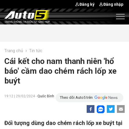
Đăng ký
Đăng nhập
›
Trang chủ
Tin tức
Cái kết cho nam thanh niên 'hổ
báo' cầm dao chém rách lốp xe
buýt
19:12 | 29/02/2024 -
Quốc Bình
Theo dõi Auto5 trên
Đối tượng dùng dao chém rách lốp xe buýt tại