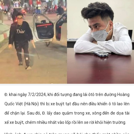
Đ. khai ngày 7/2/2024, khi đối tượng đang lái ôtô trên đường Hoàng
Quốc Việt (Hà Nội) thì bị xe buýt tạt đầu nên điều khiển ô tô lao lên
để chặn lại. Sau đó, Đ. lấy dao quắm trong xe, xông đến đe dọa tài
xế xe buýt, chém nhiều nhát vào lốp rồi lên xe rời khỏi hiện trường.