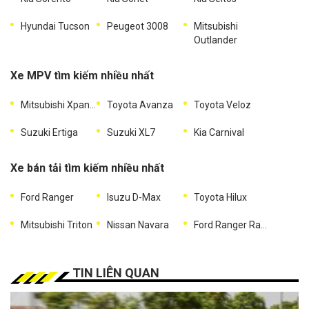
Hyundai Tucson
Peugeot 3008
Mitsubishi
Outlander
Xe MPV tìm kiếm nhiều nhất
Mitsubishi Xpander
Toyota Avanza
Toyota Veloz
Suzuki Ertiga
Suzuki XL7
Kia Carnival
Xe bán tải tìm kiếm nhiều nhất
Ford Ranger
Isuzu D-Max
Toyota Hilux
Mitsubishi Triton
Nissan Navara
Ford Ranger Raptor
TIN LIÊN QUAN