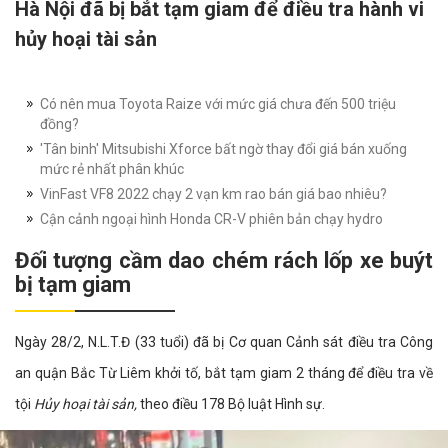
Hà Nội đã bị bắt tạm giam để điều tra hành vi
hủy hoại tài sản
Có nên mua Toyota Raize với mức giá chưa đến 500 triệu
đồng?
'Tân binh' Mitsubishi Xforce bất ngờ thay đổi giá bán xuống
mức rẻ nhất phân khúc
VinFast VF8 2022 chạy 2 vạn km rao bán giá bao nhiêu?
Cận cảnh ngoại hình Honda CR-V phiên bản chạy hydro
Đối tượng cầm dao chém rách lốp xe buýt
bị tạm giam
Ngày 28/2, N.L.T.Đ (33 tuổi) đã bị Cơ quan Cảnh sát điều tra Công
an quận Bắc Từ Liêm khởi tố, bắt tạm giam 2 tháng để điều tra về
tội
Hủy hoại tài sản,
theo điều 178 Bộ luật Hình sự.