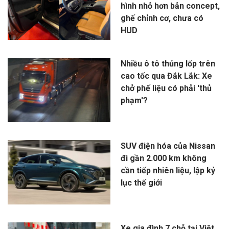
hình nhỏ hơn bản concept,
ghế chỉnh cơ, chưa có
HUD
Nhiều ô tô thủng lốp trên
cao tốc qua Đắk Lắk: Xe
chở phế liệu có phải 'thủ
phạm'?
SUV điện hóa của Nissan
đi gần 2.000 km không
cần tiếp nhiên liệu, lập kỷ
lục thế giới
Xe gia đình 7 chỗ tại Việt