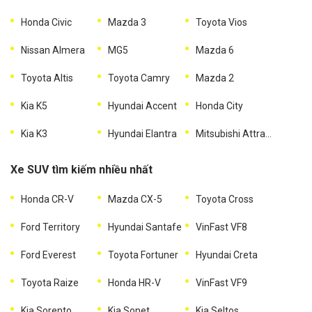
Honda Civic
Mazda 3
Toyota Vios
Nissan Almera
MG5
Mazda 6
Toyota Altis
Toyota Camry
Mazda 2
Kia K5
Hyundai Accent
Honda City
Kia K3
Hyundai Elantra
Mitsubishi Attrage
Xe SUV tìm kiếm nhiều nhất
Honda CR-V
Mazda CX-5
Toyota Cross
Ford Territory
Hyundai Santafe
VinFast VF8
Ford Everest
Toyota Fortuner
Hyundai Creta
Toyota Raize
Honda HR-V
VinFast VF9
Kia Sorento
Kia Sonet
Kia Seltos