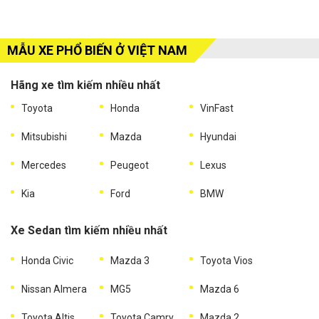
MẪU XE PHỔ BIẾN Ở VIỆT NAM
Hãng xe tìm kiếm nhiều nhất
Toyota
Honda
VinFast
Mitsubishi
Mazda
Hyundai
Mercedes
Peugeot
Lexus
Kia
Ford
BMW
Xe Sedan tìm kiếm nhiều nhất
Honda Civic
Mazda 3
Toyota Vios
Nissan Almera
MG5
Mazda 6
Toyota Altis
Toyota Camry
Mazda 2