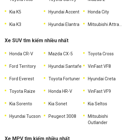
Kia K5
Hyundai Accent
Honda City
Kia K3
Hyundai Elantra
Mitsubishi Attrage
Xe SUV tìm kiếm nhiều nhất
Honda CR-V
Mazda CX-5
Toyota Cross
Ford Territory
Hyundai Santafe
VinFast VF8
Ford Everest
Toyota Fortuner
Hyundai Creta
Toyota Raize
Honda HR-V
VinFast VF9
Kia Sorento
Kia Sonet
Kia Seltos
Hyundai Tucson
Peugeot 3008
Mitsubishi
Outlander
Xe MPV tìm kiếm nhiều nhất