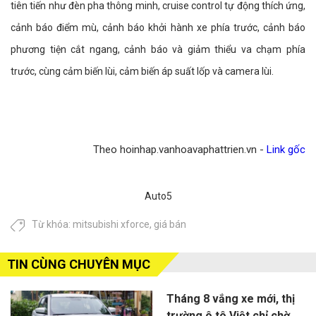
tiên tiến như đèn pha thông minh, cruise control tự động thích ứng,
cảnh báo điểm mù, cảnh báo khởi hành xe phía trước, cảnh báo
phương tiện cắt ngang, cảnh báo và giảm thiểu va chạm phía
trước, cùng cảm biến lùi, cảm biến áp suất lốp và camera lùi.
Theo hoinhap.vanhoavaphattrien.vn -
Link gốc
Auto5
Từ khóa:
mitsubishi xforce
,
giá bán
TIN CÙNG CHUYÊN MỤC
Tháng 8 vắng xe mới, thị
trường ô tô Việt chỉ chờ