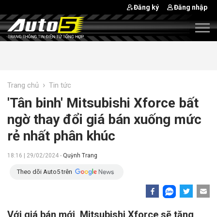
Đăng ký
Đăng nhập
›
Trang chủ
Tin tức
'Tân binh' Mitsubishi Xforce bất
ngờ thay đổi giá bán xuống mức
rẻ nhất phân khúc
18:16 | 29/02/2024 -
Quỳnh Trang
Theo dõi Auto5 trên
Với giá bán mới, Mitsubishi Xforce sẽ tăng