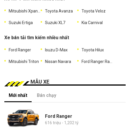
Mitsubishi Xpander
Toyota Avanza
Toyota Veloz
Suzuki Ertiga
Suzuki XL7
Kia Carnival
Xe bán tải tìm kiếm nhiều nhất
Ford Ranger
Isuzu D-Max
Toyota Hilux
Mitsubishi Triton
Nissan Navara
Ford Ranger Raptor
MẪU XE
Mới nhất
Bán chạy
Ford Ranger
616 triệu - 1,202 tỷ