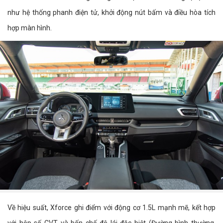
như hệ thống phanh điện tử, khởi động nút bấm và điều hòa tích
hợp màn hình.
Về hiệu suất, Xforce ghi điểm với động cơ 1.5L mạnh mẽ, kết hợp
với hộp số CVT và bốn chế độ lái đặc biệt (Đường bình thường,