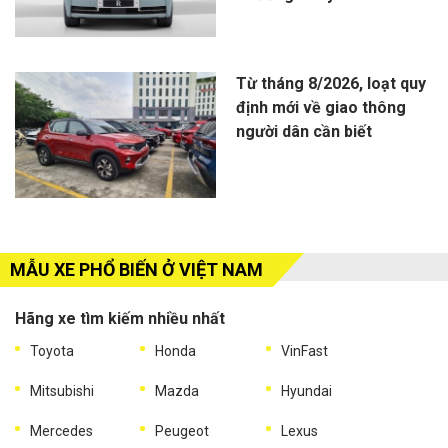
Từ tháng 8/2026, loạt quy
định mới về giao thông
người dân cần biết
MẪU XE PHỔ BIẾN Ở VIỆT NAM
Hãng xe tìm kiếm nhiều nhất
Toyota
Honda
VinFast
Mitsubishi
Mazda
Hyundai
Mercedes
Peugeot
Lexus