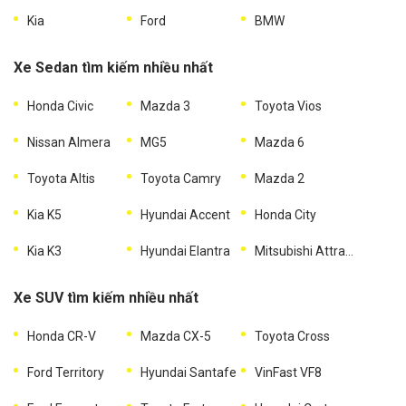
Kia
Ford
BMW
Xe Sedan tìm kiếm nhiều nhất
Honda Civic
Mazda 3
Toyota Vios
Nissan Almera
MG5
Mazda 6
Toyota Altis
Toyota Camry
Mazda 2
Kia K5
Hyundai Accent
Honda City
Kia K3
Hyundai Elantra
Mitsubishi Attrage
Xe SUV tìm kiếm nhiều nhất
Honda CR-V
Mazda CX-5
Toyota Cross
Ford Territory
Hyundai Santafe
VinFast VF8