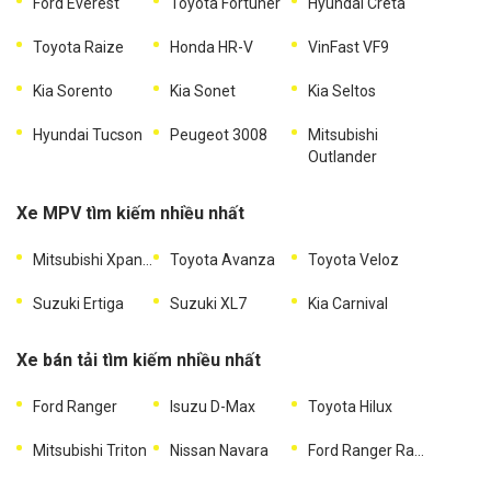
Ford Everest
Toyota Fortuner
Hyundai Creta
Toyota Raize
Honda HR-V
VinFast VF9
Kia Sorento
Kia Sonet
Kia Seltos
Hyundai Tucson
Peugeot 3008
Mitsubishi
Outlander
Xe MPV tìm kiếm nhiều nhất
Mitsubishi Xpander
Toyota Avanza
Toyota Veloz
Suzuki Ertiga
Suzuki XL7
Kia Carnival
Xe bán tải tìm kiếm nhiều nhất
Ford Ranger
Isuzu D-Max
Toyota Hilux
Mitsubishi Triton
Nissan Navara
Ford Ranger Raptor