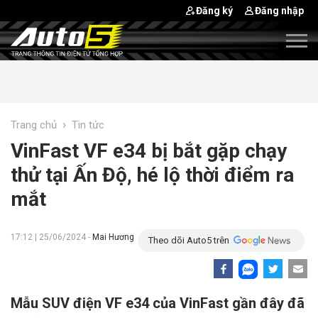
Đăng ký
Đăng nhập
›
Trang chủ
Tin tức
VinFast VF e34 bị bắt gặp chạy
thử tại Ấn Độ, hé lộ thời điểm ra
mắt
17:12 | 25/06/2024 -
Mai Hương
Theo dõi Auto5 trên
Mẫu SUV điện VF e34 của VinFast gần đây đã