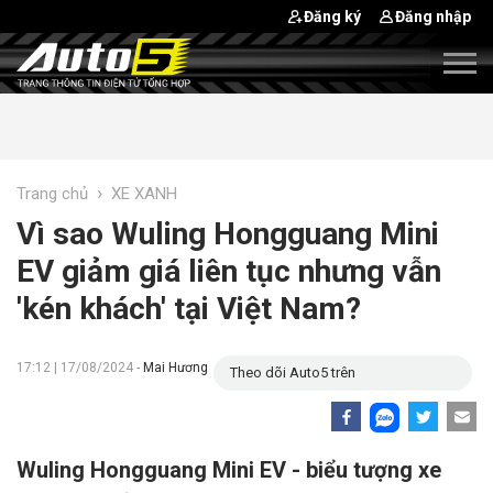
Đăng ký
Đăng nhập
›
Trang chủ
XE XANH
Vì sao Wuling Hongguang Mini
EV giảm giá liên tục nhưng vẫn
'kén khách' tại Việt Nam?
17:12 | 17/08/2024 -
Mai Hương
Theo dõi Auto5 trên
Wuling Hongguang Mini EV - biểu tượng xe