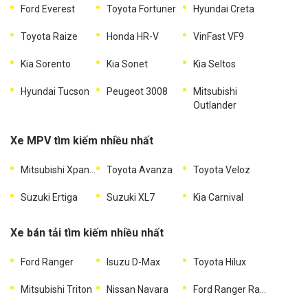
Ford Everest
Toyota Fortuner
Hyundai Creta
Toyota Raize
Honda HR-V
VinFast VF9
Kia Sorento
Kia Sonet
Kia Seltos
Hyundai Tucson
Peugeot 3008
Mitsubishi
Outlander
Xe MPV tìm kiếm nhiều nhất
Mitsubishi Xpander
Toyota Avanza
Toyota Veloz
Suzuki Ertiga
Suzuki XL7
Kia Carnival
Xe bán tải tìm kiếm nhiều nhất
Ford Ranger
Isuzu D-Max
Toyota Hilux
Mitsubishi Triton
Nissan Navara
Ford Ranger Raptor