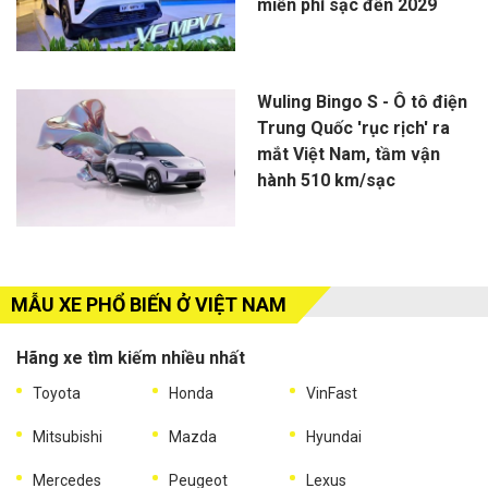
miễn phí sạc đến 2029
Wuling Bingo S - Ô tô điện
Trung Quốc 'rục rịch' ra
mắt Việt Nam, tầm vận
hành 510 km/sạc
MẪU XE PHỔ BIẾN Ở VIỆT NAM
Hãng xe tìm kiếm nhiều nhất
Toyota
Honda
VinFast
Mitsubishi
Mazda
Hyundai
Mercedes
Peugeot
Lexus