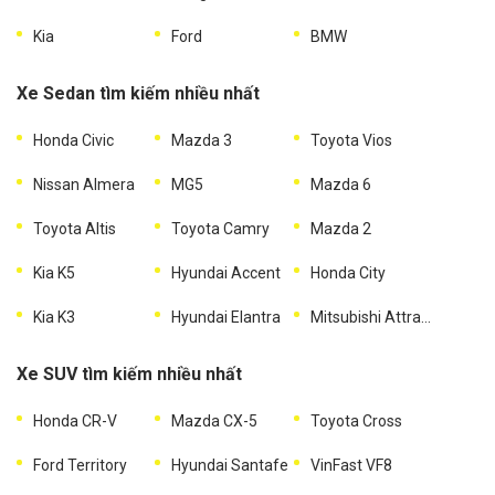
Kia
Ford
BMW
Xe Sedan tìm kiếm nhiều nhất
Honda Civic
Mazda 3
Toyota Vios
Nissan Almera
MG5
Mazda 6
Toyota Altis
Toyota Camry
Mazda 2
Kia K5
Hyundai Accent
Honda City
Kia K3
Hyundai Elantra
Mitsubishi Attrage
Xe SUV tìm kiếm nhiều nhất
Honda CR-V
Mazda CX-5
Toyota Cross
Ford Territory
Hyundai Santafe
VinFast VF8