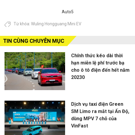
Auto5
Từ khóa:
Wuling Hongguang Mini EV
TIN CÙNG CHUYÊN MỤC
Chính thức kéo dài thời
hạn miễn lệ phí trước bạ
cho ô tô điện đến hết năm
20230
Dịch vụ taxi điện Green
SM Limo ra mắt tại Ấn Độ,
dùng MPV 7 chỗ của
VinFast