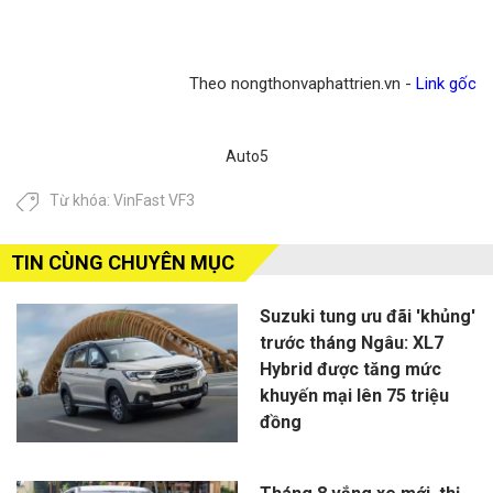
Theo nongthonvaphattrien.vn -
Link gốc
Auto5
Từ khóa:
VinFast VF3
TIN CÙNG CHUYÊN MỤC
Suzuki tung ưu đãi 'khủng'
trước tháng Ngâu: XL7
Hybrid được tăng mức
khuyến mại lên 75 triệu
đồng