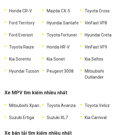
Honda CR-V
Mazda CX-5
Toyota Cross
Ford Territory
Hyundai Santafe
VinFast VF8
Ford Everest
Toyota Fortuner
Hyundai Creta
Toyota Raize
Honda HR-V
VinFast VF9
Kia Sorento
Kia Sonet
Kia Seltos
Hyundai Tucson
Peugeot 3008
Mitsubishi
Outlander
Xe MPV tìm kiếm nhiều nhất
Mitsubishi Xpander
Toyota Avanza
Toyota Veloz
Suzuki Ertiga
Suzuki XL7
Kia Carnival
Xe bán tải tìm kiếm nhiều nhất