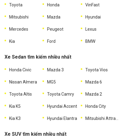
Toyota
Honda
VinFast
Mitsubishi
Mazda
Hyundai
Mercedes
Peugeot
Lexus
Kia
Ford
BMW
Xe Sedan tìm kiếm nhiều nhất
Honda Civic
Mazda 3
Toyota Vios
Nissan Almera
MG5
Mazda 6
Toyota Altis
Toyota Camry
Mazda 2
Kia K5
Hyundai Accent
Honda City
Kia K3
Hyundai Elantra
Mitsubishi Attrage
Xe SUV tìm kiếm nhiều nhất