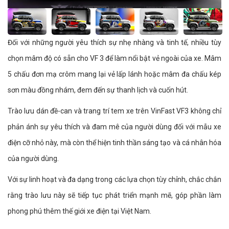
Đối với những người yêu thích sự nhẹ nhàng và tinh tế, nhiều tùy
chọn mâm độ có sẵn cho VF 3 để làm nổi bật vẻ ngoài của xe. Mâm
5 chấu đơn mạ crôm mang lại vẻ lấp lánh hoặc mâm đa chấu kép
sơn màu đồng nhám, đem đến sự thanh lịch và cuốn hút.
Trào lưu dán đề-can và trang trí tem xe trên VinFast VF3 không chỉ
phản ánh sự yêu thích và đam mê của người dùng đối với mẫu xe
điện cỡ nhỏ này, mà còn thể hiện tinh thần sáng tạo và cá nhân hóa
của người dùng.
Với sự linh hoạt và đa dạng trong các lựa chọn tùy chỉnh, chắc chắn
rằng trào lưu này sẽ tiếp tục phát triển mạnh mẽ, góp phần làm
phong phú thêm thế giới xe điện tại Việt Nam.