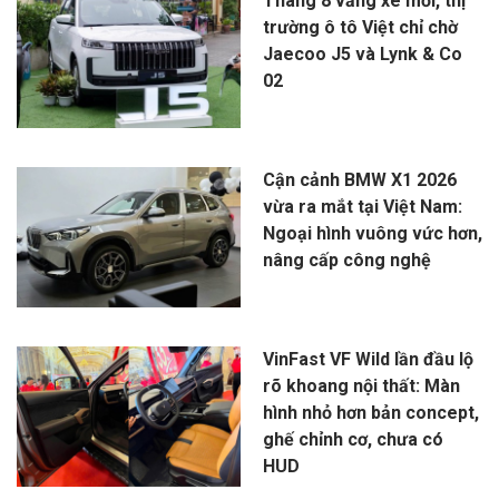
Tháng 8 vắng xe mới, thị
trường ô tô Việt chỉ chờ
Jaecoo J5 và Lynk & Co
02
Cận cảnh BMW X1 2026
vừa ra mắt tại Việt Nam:
Ngoại hình vuông vức hơn,
nâng cấp công nghệ
VinFast VF Wild lần đầu lộ
rõ khoang nội thất: Màn
hình nhỏ hơn bản concept,
ghế chỉnh cơ, chưa có
HUD