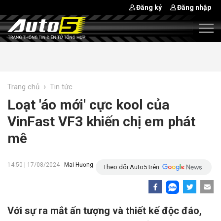
Đăng ký
Đăng nhập
›
Trang chủ
Tin tức
Loạt 'áo mới' cực kool của
VinFast VF3 khiến chị em phát
mê
14:50 | 17/08/2024 -
Mai Hương
Theo dõi Auto5 trên
Với sự ra mắt ấn tượng và thiết kế độc đáo,