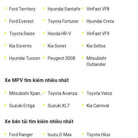
Ford Territory
Hyundai Santafe
VinFast VF8
Ford Everest
Toyota Fortuner
Hyundai Creta
Toyota Raize
Honda HR-V
VinFast VF9
Kia Sorento
Kia Sonet
Kia Seltos
Hyundai Tucson
Peugeot 3008
Mitsubishi
Outlander
Xe MPV tìm kiếm nhiều nhất
Mitsubishi Xpander
Toyota Avanza
Toyota Veloz
Suzuki Ertiga
Suzuki XL7
Kia Carnival
Xe bán tải tìm kiếm nhiều nhất
Ford Ranger
Isuzu D-Max
Toyota Hilux