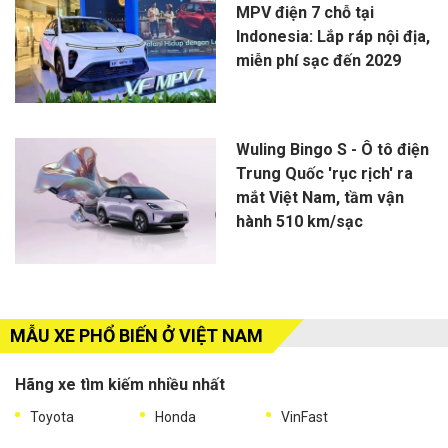
MPV điện 7 chỗ tại
Indonesia: Lắp ráp nội địa,
miễn phí sạc đến 2029
Wuling Bingo S - Ô tô điện
Trung Quốc 'rục rịch' ra
mắt Việt Nam, tầm vận
hành 510 km/sạc
MẪU XE PHỔ BIẾN Ở VIỆT NAM
Hãng xe tìm kiếm nhiều nhất
Toyota
Honda
VinFast