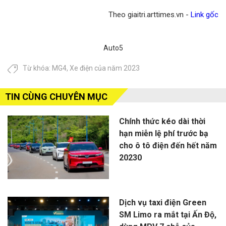
Theo giaitri.arttimes.vn -
Link gốc
Auto5
Từ khóa:
MG4
,
Xe điện của năm 2023
TIN CÙNG CHUYÊN MỤC
Chính thức kéo dài thời
hạn miễn lệ phí trước bạ
cho ô tô điện đến hết năm
20230
Dịch vụ taxi điện Green
SM Limo ra mắt tại Ấn Độ,