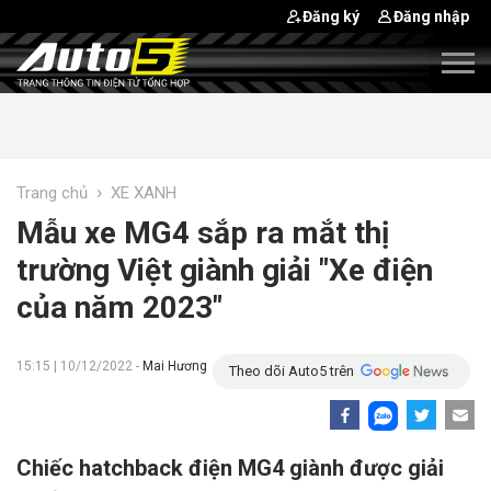
Đăng ký
Đăng nhập
›
Trang chủ
XE XANH
Mẫu xe MG4 sắp ra mắt thị
trường Việt giành giải "Xe điện
của năm 2023"
15:15 | 10/12/2022 -
Mai Hương
Theo dõi Auto5 trên
Chiếc hatchback điện MG4 giành được giải