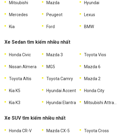
Mitsubishi
Mazda
Hyundai
Mercedes
Peugeot
Lexus
Kia
Ford
BMW
Xe Sedan tìm kiếm nhiều nhất
Honda Civic
Mazda 3
Toyota Vios
Nissan Almera
MG5
Mazda 6
Toyota Altis
Toyota Camry
Mazda 2
Kia K5
Hyundai Accent
Honda City
Kia K3
Hyundai Elantra
Mitsubishi Attrage
Xe SUV tìm kiếm nhiều nhất
Honda CR-V
Mazda CX-5
Toyota Cross