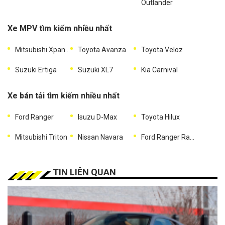
Outlander
Xe MPV tìm kiếm nhiều nhất
Mitsubishi Xpander
Toyota Avanza
Toyota Veloz
Suzuki Ertiga
Suzuki XL7
Kia Carnival
Xe bán tải tìm kiếm nhiều nhất
Ford Ranger
Isuzu D-Max
Toyota Hilux
Mitsubishi Triton
Nissan Navara
Ford Ranger Raptor
TIN LIÊN QUAN