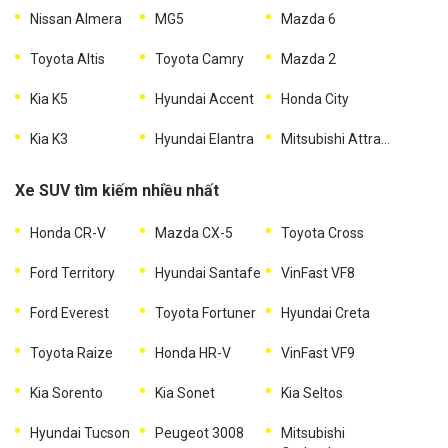
Nissan Almera
MG5
Mazda 6
Toyota Altis
Toyota Camry
Mazda 2
Kia K5
Hyundai Accent
Honda City
Kia K3
Hyundai Elantra
Mitsubishi Attrage
Xe SUV tìm kiếm nhiều nhất
Honda CR-V
Mazda CX-5
Toyota Cross
Ford Territory
Hyundai Santafe
VinFast VF8
Ford Everest
Toyota Fortuner
Hyundai Creta
Toyota Raize
Honda HR-V
VinFast VF9
Kia Sorento
Kia Sonet
Kia Seltos
Hyundai Tucson
Peugeot 3008
Mitsubishi