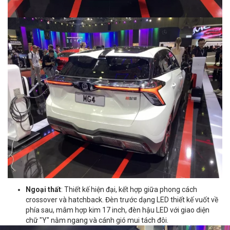
Ngoại thất
: Thiết kế hiện đại, kết hợp giữa phong cách
crossover và hatchback. Đèn trước dạng LED thiết kế vuốt về
phía sau, mâm hợp kim 17 inch, đèn hậu LED với giao diện
chữ "Y" nằm ngang và cánh gió mui tách đôi.