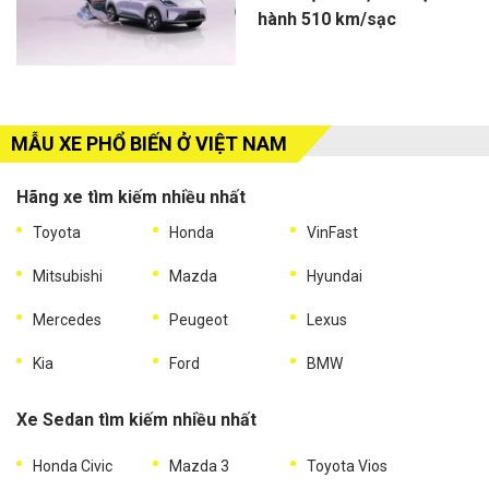
hành 510 km/sạc
MẪU XE PHỔ BIẾN Ở VIỆT NAM
Hãng xe tìm kiếm nhiều nhất
Toyota
Honda
VinFast
Mitsubishi
Mazda
Hyundai
Mercedes
Peugeot
Lexus
Kia
Ford
BMW
Xe Sedan tìm kiếm nhiều nhất
Honda Civic
Mazda 3
Toyota Vios