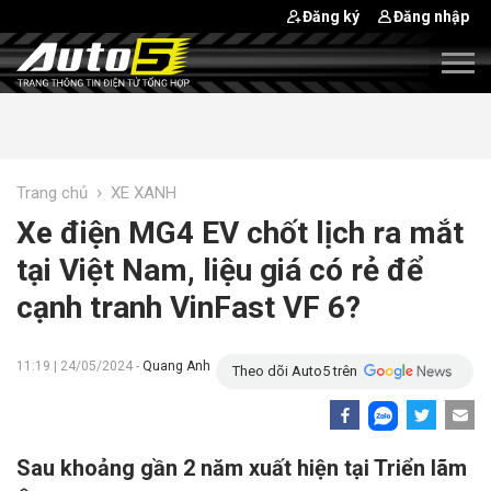
Đăng ký
Đăng nhập
›
Trang chủ
XE XANH
Xe điện MG4 EV chốt lịch ra mắt
tại Việt Nam, liệu giá có rẻ để
cạnh tranh VinFast VF 6?
11:19 | 24/05/2024 -
Quang Anh
Theo dõi Auto5 trên
Sau khoảng gần 2 năm xuất hiện tại Triển lãm