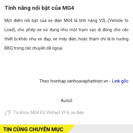
Tính năng nổi bật của MG4
Một điểm nổi bật của xe điện MG4 là tính năng V2L (Vehicle to
Load), cho phép xe sử dụng như một trạm sạc di động cho các
thiết bị khác như xe đạp, xe máy điện, hoặc thậm chí là lò nướng
BBQ trong các chuyến dã ngoại.
Theo hoinhap.vanhoavaphattrien.vn -
Link gốc
Auto5
Từ khóa:
MG4 EV
,
VinFast VF 6
,
xe điện
TIN CÙNG CHUYÊN MỤC