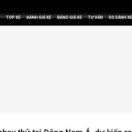
TOP XE
ĐÁNH GIÁ XE
BẢNG GIÁ XE
TƯ VẤN
SO SÁNH X