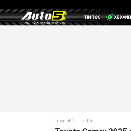
TIN TỨC
XE XANH
›
Trang chủ
Tin tức