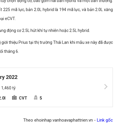
 tùy chọn động cơ, bao gồm hai bản hybrid và một bản thường.
t 225 mã lực, bản 2.0L hybrid là 194 mã lực, và bản 2.0L xăng
oại eCVT.
ng động cơ 2.5L hút khí tự nhiên hoặc 2.5L hybrid.
giới thiệu Prius tại thị trường Thái Lan khi mẫu xe này đã được
ối tháng 6.
ry 2022
- 1,460 tỷ
.0l
CVT
5
Theo ehoinhap.vanhoavaphattrien.vn -
Link gốc