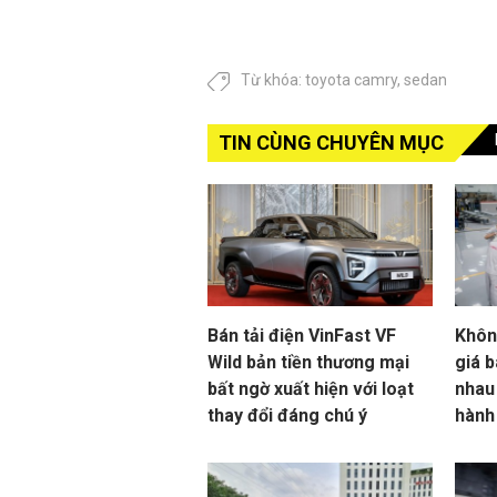
Từ khóa:
toyota camry
,
sedan
TIN CÙNG CHUYÊN MỤC
Bán tải điện VinFast VF
Khôn
Wild bản tiền thương mại
giá b
bất ngờ xuất hiện với loạt
nhau
thay đổi đáng chú ý
hành