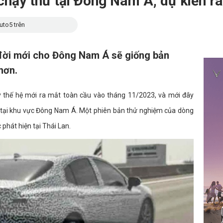
hạy thử tại Đông Nam Á, dự kiến r
uto5 trên
đời mới cho Đông Nam Á sẽ giống bản
hơn.
 thế hệ mới ra mắt toàn cầu vào tháng 11/2023, và mới đây
n tại khu vực Đông Nam Á. Một phiên bản thử nghiệm của dòng
phát hiện tại Thái Lan.