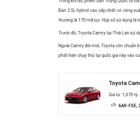
Trong khi đó, phiên bản Trung Quốc có ba
Bản 2.5L hybrid cao cấp nhất có công suấ
thường là 170 mã lực. Hộp số sử dụng là l
Trước đó, Toyota Camry tại Thái Lan sử dụ
Ngoài Camry đời mới, Toyota còn chuẩn bị 
phát hiện chạy thử tại quốc gia này vào cu
Toyota Cam
Giá từ: 1,070 tỷ 
6AR-FSE, 2