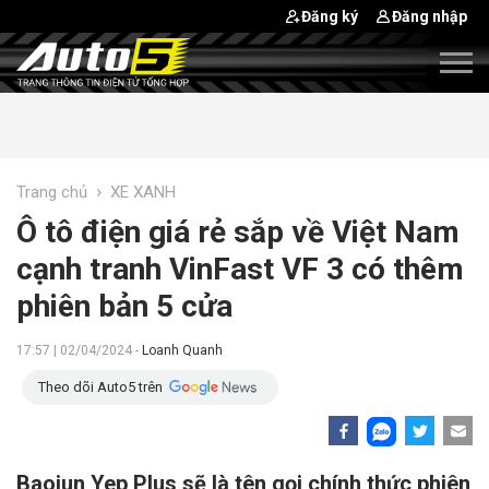
Đăng ký
Đăng nhập
›
Trang chủ
XE XANH
Ô tô điện giá rẻ sắp về Việt Nam
cạnh tranh VinFast VF 3 có thêm
phiên bản 5 cửa
17:57 | 02/04/2024 -
Loanh Quanh
Theo dõi Auto5 trên
Baojun Yep Plus sẽ là tên gọi chính thức phiên