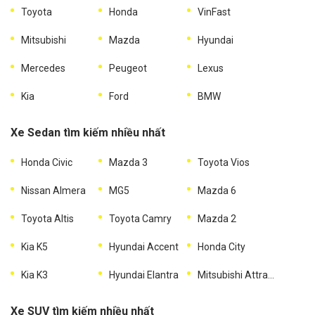
Toyota
Honda
VinFast
Mitsubishi
Mazda
Hyundai
Mercedes
Peugeot
Lexus
Kia
Ford
BMW
Xe Sedan tìm kiếm nhiều nhất
Honda Civic
Mazda 3
Toyota Vios
Nissan Almera
MG5
Mazda 6
Toyota Altis
Toyota Camry
Mazda 2
Kia K5
Hyundai Accent
Honda City
Kia K3
Hyundai Elantra
Mitsubishi Attrage
Xe SUV tìm kiếm nhiều nhất