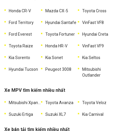
Honda CR-V
Mazda CX-5
Toyota Cross
Ford Territory
Hyundai Santafe
VinFast VF8
Ford Everest
Toyota Fortuner
Hyundai Creta
Toyota Raize
Honda HR-V
VinFast VF9
Kia Sorento
Kia Sonet
Kia Seltos
Hyundai Tucson
Peugeot 3008
Mitsubishi
Outlander
Xe MPV tìm kiếm nhiều nhất
Mitsubishi Xpander
Toyota Avanza
Toyota Veloz
Suzuki Ertiga
Suzuki XL7
Kia Carnival
Xe bán tải tìm kiếm nhiều nhất