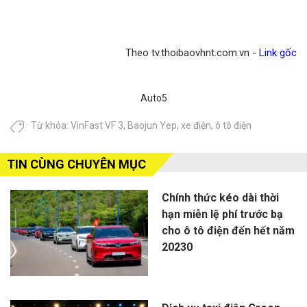
Theo tv.thoibaovhnt.com.vn -
Link gốc
Auto5
Từ khóa:
VinFast VF 3
,
Baojun Yep
,
xe điện
,
ô tô điện
TIN CÙNG CHUYÊN MỤC
Chính thức kéo dài thời
hạn miễn lệ phí trước bạ
cho ô tô điện đến hết năm
20230