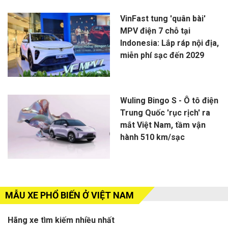
VinFast tung 'quân bài'
MPV điện 7 chỗ tại
Indonesia: Lắp ráp nội địa,
miễn phí sạc đến 2029
Wuling Bingo S - Ô tô điện
Trung Quốc 'rục rịch' ra
mắt Việt Nam, tầm vận
hành 510 km/sạc
MẪU XE PHỔ BIẾN Ở VIỆT NAM
Hãng xe tìm kiếm nhiều nhất