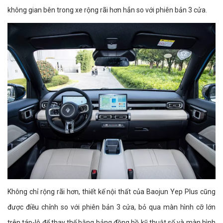
không gian bên trong xe rộng rãi hơn hẳn so với phiên bản 3 cửa.
Không chỉ rộng rãi hơn, thiết kế nội thất của Baojun Yep Plus cũng
được điều chỉnh so với phiên bản 3 cửa, bỏ qua màn hình cỡ lớn
trên táp-lô để thay thế bằng bảng đồng hồ kỹ thuật số và màn hình