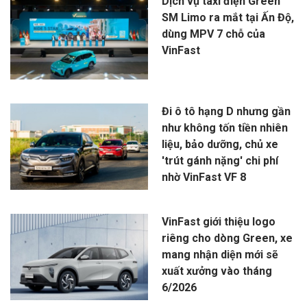
Dịch vụ taxi điện Green
SM Limo ra mắt tại Ấn Độ,
dùng MPV 7 chỗ của
VinFast
Đi ô tô hạng D nhưng gần
như không tốn tiền nhiên
liệu, bảo dưỡng, chủ xe
'trút gánh nặng' chi phí
nhờ VinFast VF 8
VinFast giới thiệu logo
riêng cho dòng Green, xe
mang nhận diện mới sẽ
xuất xưởng vào tháng
6/2026