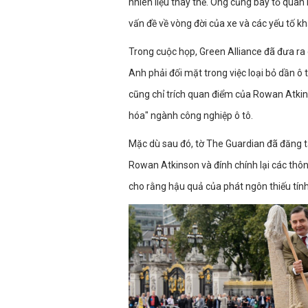
nhiên liệu thay thế. Ông cũng bày tỏ quan
vấn đề về vòng đời của xe và các yếu tố kh
Trong cuộc họp, Green Alliance đã đưa ra
Anh phải đối mặt trong việc loại bỏ dần 
cũng chỉ trích quan điểm của Rowan Atkins
hóa" ngành công nghiệp ô tô.
Mặc dù sau đó, tờ The Guardian đã đăng t
Rowan Atkinson và đính chính lại các thô
cho rằng hậu quả của phát ngôn thiếu tín