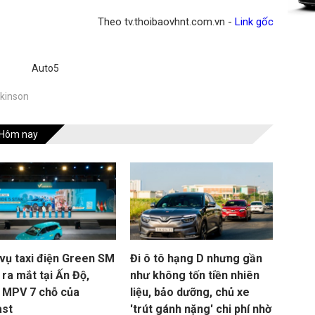
Theo tv.thoibaovhnt.com.vn -
Link gốc
Auto5
kinson
Hôm nay
 vụ taxi điện Green SM
Đi ô tô hạng D nhưng gần
ra mắt tại Ấn Độ,
như không tốn tiền nhiên
 MPV 7 chỗ của
liệu, bảo dưỡng, chủ xe
ast
'trút gánh nặng' chi phí nhờ