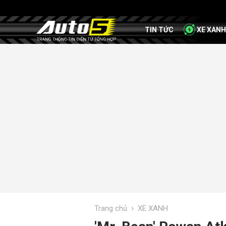
TIN TỨC
XE XANH
›
Trang chủ
XE XANH