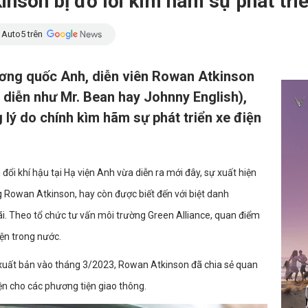
inson bị đổ lỗi kìm hãm sự phát tri
 Auto5 trên
ng quốc Anh, diễn viên Rowan Atkinson
 diễn như Mr. Bean hay Johnny English),
lý do chính kìm hãm sự phát triển xe điện
đổi khí hậu tại Hạ viện Anh vừa diễn ra mới đây, sự xuất hiện
g Rowan Atkinson, hay còn được biết đến với biệt danh
ãi. Theo tổ chức tư vấn môi trường Green Alliance, quan điểm
ện trong nước.
xuất bản vào tháng 3/2023, Rowan Atkinson đã chia sẻ quan
ện cho các phương tiện giao thông.