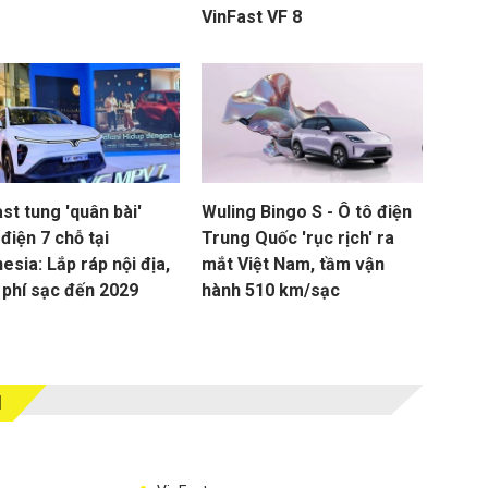
VinFast VF 8
st tung 'quân bài'
Wuling Bingo S - Ô tô điện
điện 7 chỗ tại
Trung Quốc 'rục rịch' ra
esia: Lắp ráp nội địa,
mắt Việt Nam, tầm vận
 phí sạc đến 2029
hành 510 km/sạc
M