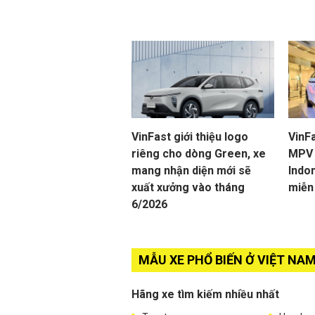
VinFast giới thiệu logo
VinFa
riêng cho dòng Green, xe
MPV 
mang nhận diện mới sẽ
Indon
xuất xưởng vào tháng
miễn
6/2026
MẪU XE PHỔ BIẾN Ở VIỆT NA
Hãng xe tìm kiếm nhiều nhất