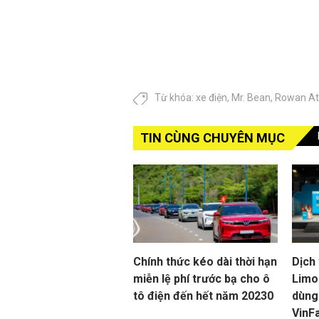
Từ khóa:
xe điện
,
Mr. Bean
,
Rowan At
TIN CÙNG CHUYÊN MỤC
Chính thức kéo dài thời hạn
Dịch
miễn lệ phí trước bạ cho ô
Limo 
tô điện đến hết năm 20230
dùng
VinF