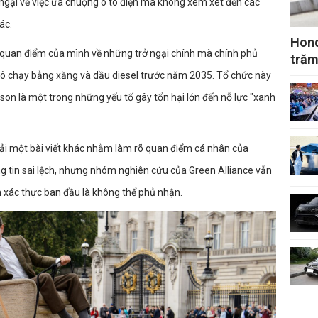
 ngại về việc ưa chuộng ô tô điện mà không xem xét đến các
ác.
Hond
 quan điểm của mình về những trở ngại chính mà chính phủ
trăm
ô tô chạy bằng xăng và dầu diesel trước năm 2035. Tổ chức này
on là một trong những yếu tố gây tổn hại lớn đến nỗ lực "xanh
ải một bài viết khác nhằm làm rõ quan điểm cá nhân của
ng tin sai lệch, nhưng nhóm nghiên cứu của Green Alliance vẫn
h xác thực ban đầu là không thể phủ nhận.