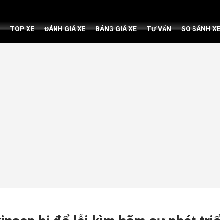
TOP XE
ĐÁNH GIÁ XE
BẢNG GIÁ XE
TƯ VẤN
SO SÁNH X