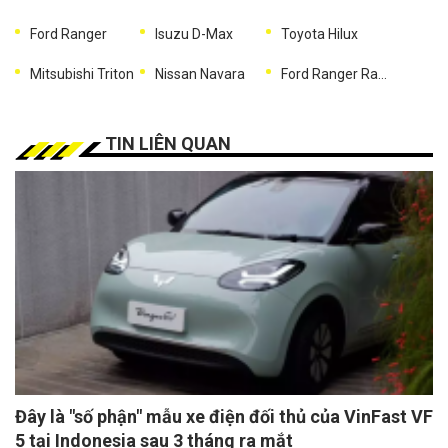
Ford Ranger
Isuzu D-Max
Toyota Hilux
Mitsubishi Triton
Nissan Navara
Ford Ranger Raptor
TIN LIÊN QUAN
Đây là "số phận" mẫu xe điện đối thủ của VinFast VF
5 tại Indonesia sau 3 tháng ra mắt