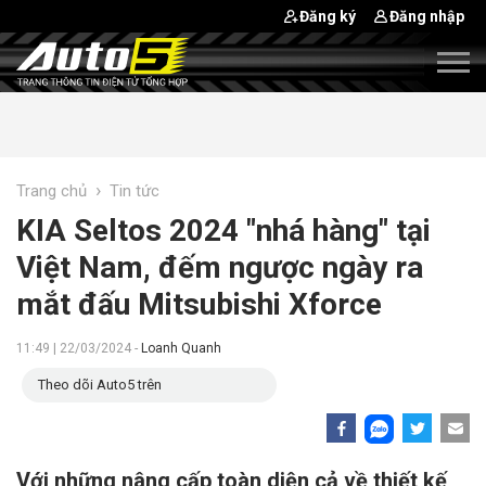
Đăng ký
Đăng nhập
›
Trang chủ
Tin tức
KIA Seltos 2024 "nhá hàng" tại
Việt Nam, đếm ngược ngày ra
mắt đấu Mitsubishi Xforce
11:49 | 22/03/2024 -
Loanh Quanh
Theo dõi Auto5 trên
Với những nâng cấp toàn diện cả về thiết kế,