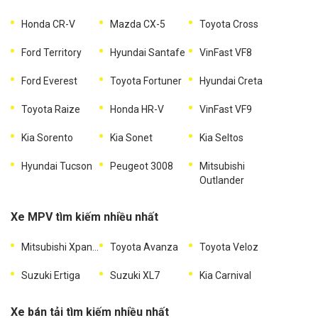
Honda CR-V
Mazda CX-5
Toyota Cross
Ford Territory
Hyundai Santafe
VinFast VF8
Ford Everest
Toyota Fortuner
Hyundai Creta
Toyota Raize
Honda HR-V
VinFast VF9
Kia Sorento
Kia Sonet
Kia Seltos
Hyundai Tucson
Peugeot 3008
Mitsubishi
Outlander
Xe MPV tìm kiếm nhiều nhất
Mitsubishi Xpander
Toyota Avanza
Toyota Veloz
Suzuki Ertiga
Suzuki XL7
Kia Carnival
Xe bán tải tìm kiếm nhiều nhất