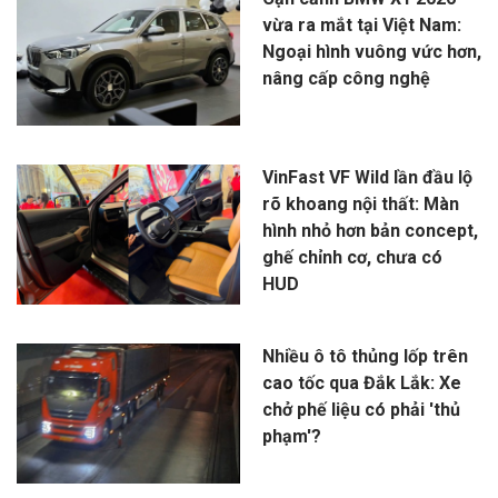
vừa ra mắt tại Việt Nam:
Ngoại hình vuông vức hơn,
nâng cấp công nghệ
VinFast VF Wild lần đầu lộ
rõ khoang nội thất: Màn
hình nhỏ hơn bản concept,
ghế chỉnh cơ, chưa có
HUD
Nhiều ô tô thủng lốp trên
cao tốc qua Đắk Lắk: Xe
chở phế liệu có phải 'thủ
phạm'?