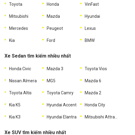
Toyota
Honda
VinFast
Mitsubishi
Mazda
Hyundai
Mercedes
Peugeot
Lexus
Kia
Ford
BMW
Xe Sedan tìm kiếm nhiều nhất
Honda Civic
Mazda 3
Toyota Vios
Nissan Almera
MG5
Mazda 6
Toyota Altis
Toyota Camry
Mazda 2
Kia K5
Hyundai Accent
Honda City
Kia K3
Hyundai Elantra
Mitsubishi Attrage
Xe SUV tìm kiếm nhiều nhất