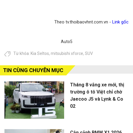
Theo tv.thoibaovhnt.com.vn -
Link gốc
Auto5
Từ khóa:
Kia Seltos
,
mitsubishi xforce
,
SUV
TIN CÙNG CHUYÊN MỤC
Tháng 8 vắng xe mới, thị
trường ô tô Việt chỉ chờ
Jaecoo J5 và Lynk & Co
02
Cận cảnh BMW X1 2026