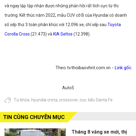
và ngay lập tập nhận được những phản hồi rất tích cực từ thị
trường. Kết thúc năm 2022, mẫu CUV cỡ B của Hyundai có doanh
số xếp thứ 3 toàn phân khúc với 12.096 xe, chỉ xếp sau
Toyota
Corolla Cross
(21.473) và
KIA Seltos
(12.398).
Theo tv.thoibaovhnt.com.vn -
Link gốc
Auto5
Từ khóa:
hyundai creta
,
crossover
,
cuv
,
tiểu Santa Fe
TIN CÙNG CHUYÊN MỤC
Tháng 8 vắng xe mới, thị