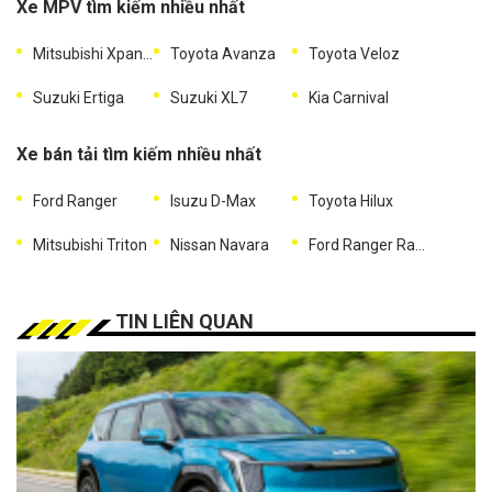
Xe MPV tìm kiếm nhiều nhất
Mitsubishi Xpander
Toyota Avanza
Toyota Veloz
Suzuki Ertiga
Suzuki XL7
Kia Carnival
Xe bán tải tìm kiếm nhiều nhất
Ford Ranger
Isuzu D-Max
Toyota Hilux
Mitsubishi Triton
Nissan Navara
Ford Ranger Raptor
TIN LIÊN QUAN