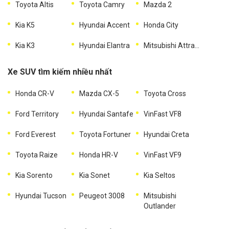
Toyota Altis
Toyota Camry
Mazda 2
Kia K5
Hyundai Accent
Honda City
Kia K3
Hyundai Elantra
Mitsubishi Attrage
Xe SUV tìm kiếm nhiều nhất
Honda CR-V
Mazda CX-5
Toyota Cross
Ford Territory
Hyundai Santafe
VinFast VF8
Ford Everest
Toyota Fortuner
Hyundai Creta
Toyota Raize
Honda HR-V
VinFast VF9
Kia Sorento
Kia Sonet
Kia Seltos
Hyundai Tucson
Peugeot 3008
Mitsubishi
Outlander