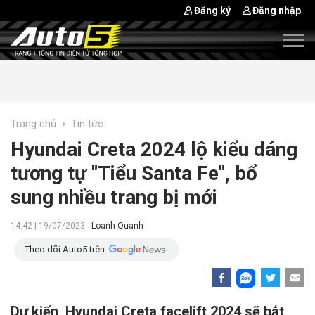
Đăng ký
Đăng nhập
›
Trang chủ
Tin tức
Hyundai Creta 2024 lộ kiểu dáng
tương tự "Tiểu Santa Fe", bổ
sung nhiều trang bị mới
14:42 | 19/07/2023 -
Loanh Quanh
Theo dõi Auto5 trên
Dự kiến, Hyundai Creta facelift 2024 sẽ bắt