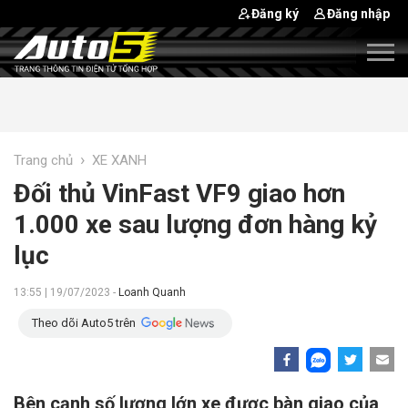
Đăng ký
Đăng nhập
›
Trang chủ
XE XANH
Đối thủ VinFast VF9 giao hơn
1.000 xe sau lượng đơn hàng kỷ
lục
13:55 | 19/07/2023 -
Loanh Quanh
Theo dõi Auto5 trên
Bên cạnh số lượng lớn xe được bàn giao của