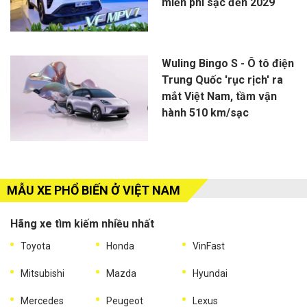
miễn phí sạc đến 2029
Wuling Bingo S - Ô tô điện
Trung Quốc 'rục rịch' ra
mắt Việt Nam, tầm vận
hành 510 km/sạc
MẪU XE PHỔ BIẾN Ở VIỆT NAM
Hãng xe tìm kiếm nhiều nhất
Toyota
Honda
VinFast
Mitsubishi
Mazda
Hyundai
Mercedes
Peugeot
Lexus