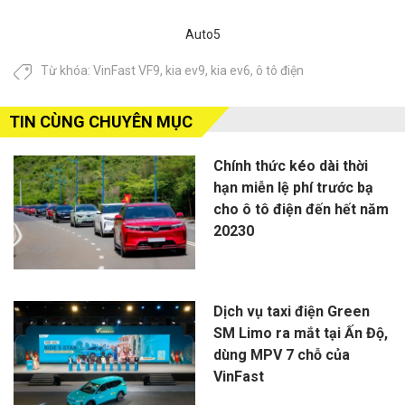
Auto5
Từ khóa:
VinFast VF9
,
kia ev9
,
kia ev6
,
ô tô điện
TIN CÙNG CHUYÊN MỤC
Chính thức kéo dài thời
hạn miễn lệ phí trước bạ
cho ô tô điện đến hết năm
20230
Dịch vụ taxi điện Green
SM Limo ra mắt tại Ấn Độ,
dùng MPV 7 chỗ của
VinFast