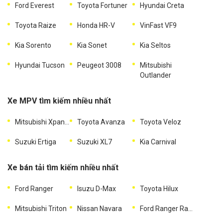
Ford Everest
Toyota Fortuner
Hyundai Creta
Toyota Raize
Honda HR-V
VinFast VF9
Kia Sorento
Kia Sonet
Kia Seltos
Hyundai Tucson
Peugeot 3008
Mitsubishi
Outlander
Xe MPV tìm kiếm nhiều nhất
Mitsubishi Xpander
Toyota Avanza
Toyota Veloz
Suzuki Ertiga
Suzuki XL7
Kia Carnival
Xe bán tải tìm kiếm nhiều nhất
Ford Ranger
Isuzu D-Max
Toyota Hilux
Mitsubishi Triton
Nissan Navara
Ford Ranger Raptor