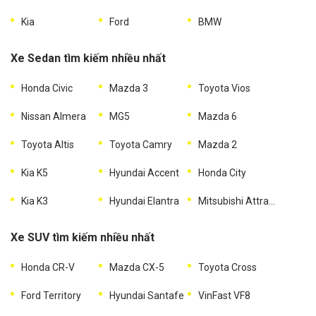
Kia
Ford
BMW
Xe Sedan tìm kiếm nhiều nhất
Honda Civic
Mazda 3
Toyota Vios
Nissan Almera
MG5
Mazda 6
Toyota Altis
Toyota Camry
Mazda 2
Kia K5
Hyundai Accent
Honda City
Kia K3
Hyundai Elantra
Mitsubishi Attrage
Xe SUV tìm kiếm nhiều nhất
Honda CR-V
Mazda CX-5
Toyota Cross
Ford Territory
Hyundai Santafe
VinFast VF8