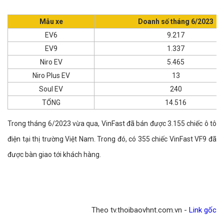
Mẫu xe
Doanh số tháng 6/2023
EV6
9.217
EV9
1.337
Niro EV
5.465
Niro Plus EV
13
Soul EV
240
TỔNG
14.516
Trong tháng 6/2023 vừa qua, VinFast đã bán được 3.155 chiếc ô tô
điện tại thị trường Việt Nam. Trong đó, có 355 chiếc VinFast VF9 đã
được bàn giao tới khách hàng.
Theo tv.thoibaovhnt.com.vn -
Link gốc