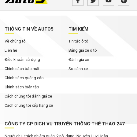
Lynk & Co sắp tung bộ đôi 02 và 03 tại Việt Nam:
Một SUV thuần điện, một sedan hạng C
THÔNG TIN VỀ AUTO5
TÌM KIẾM
SUV off-road BYD Ti7 dự kiến về Việt Nam
Về chúng tôi
Tin tức ô tô
trong năm nay, cạnh tranh Land Cruiser lẫn
Defender
Liên hệ
Bảng giá xe ô tô
Điều khoản sử dụng
Đánh gia xe
Chính sách bảo mật
So sánh xe
Chính sách quảng cáo
Chính sách biên tập
Cách chúng tôi đánh giá xe
Cách chúng tôi xếp hạng xe
CÔNG TY CP DỊCH VỤ TRUYỀN THÔNG THỂ THAO 247
Người chịu trách nhiệm quản lý nội dung: Nguyễn Huy Hoàn.