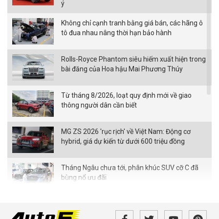
ý
Không chỉ cạnh tranh bằng giá bán, các hãng ô
tô đua nhau nâng thời hạn bảo hành
Rolls-Royce Phantom siêu hiếm xuất hiện trong
bài đăng của Hoa hậu Mai Phương Thúy
Từ tháng 8/2026, loạt quy định mới về giao
thông người dân cần biết
MG ZS 2026 'rục rịch' về Việt Nam: Động cơ
hybrid, giá dự kiến từ dưới 600 triệu đồng
Tháng Ngâu chưa tới, phân khúc SUV cỡ C đã
bùng nổ ưu đãi
Những mẫu xe điện mở rộng phạm vi hoạt động
nào sắp ra mắt khách Việt?