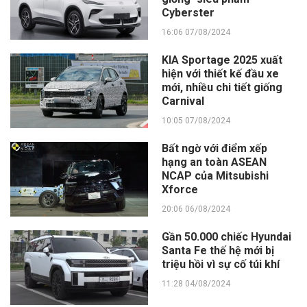
Cyberster
16:06 07/08/2024
KIA Sportage 2025 xuất
hiện với thiết kế đầu xe
mới, nhiều chi tiết giống
Carnival
10:05 07/08/2024
Bất ngờ với điểm xếp
hạng an toàn ASEAN
NCAP của Mitsubishi
Xforce
20:06 06/08/2024
Gần 50.000 chiếc Hyundai
Santa Fe thế hệ mới bị
triệu hồi vì sự cố túi khí
11:28 04/08/2024