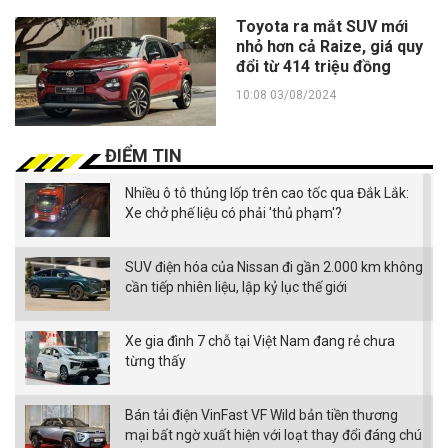
Toyota ra mắt SUV mới
nhỏ hơn cả Raize, giá quy
đổi từ 414 triệu đồng
10:08 03/08/2024
ĐIỂM TIN
Nhiều ô tô thủng lốp trên cao tốc qua Đắk Lắk:
Xe chở phế liệu có phải 'thủ phạm'?
SUV điện hóa của Nissan đi gần 2.000 km không
cần tiếp nhiên liệu, lập kỷ lục thế giới
Xe gia đình 7 chỗ tại Việt Nam đang rẻ chưa
từng thấy
Bán tải điện VinFast VF Wild bản tiền thương
mại bất ngờ xuất hiện với loạt thay đổi đáng chú