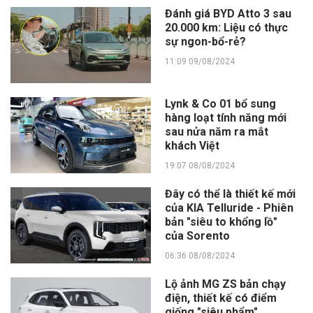
Đánh giá BYD Atto 3 sau
20.000 km: Liệu có thực
sự ngon-bổ-rẻ?
11:09 09/08/2024
Lynk & Co 01 bổ sung
hàng loạt tính năng mới
sau nửa năm ra mắt
khách Việt
19:07 08/08/2024
Đây có thể là thiết kế mới
của KIA Telluride - Phiên
bản "siêu to khổng lồ"
của Sorento
06:36 08/08/2024
Lộ ảnh MG ZS bản chạy
điện, thiết kế có điểm
giống "siêu phẩm"