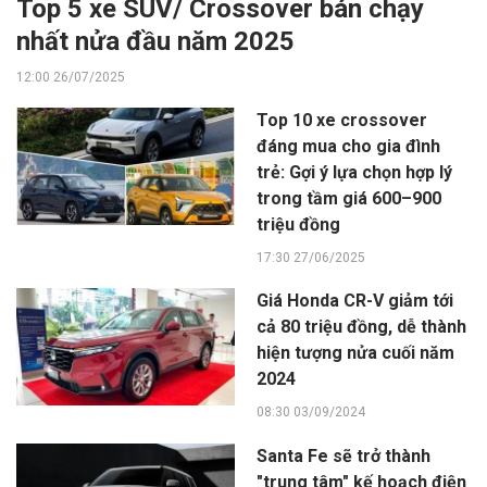
Top 5 xe SUV/ Crossover bán chạy
nhất nửa đầu năm 2025
12:00 26/07/2025
Top 10 xe crossover
đáng mua cho gia đình
trẻ: Gợi ý lựa chọn hợp lý
trong tầm giá 600–900
triệu đồng
17:30 27/06/2025
Giá Honda CR-V giảm tới
cả 80 triệu đồng, dễ thành
hiện tượng nửa cuối năm
2024
08:30 03/09/2024
Santa Fe sẽ trở thành
"trung tâm" kế hoạch điện