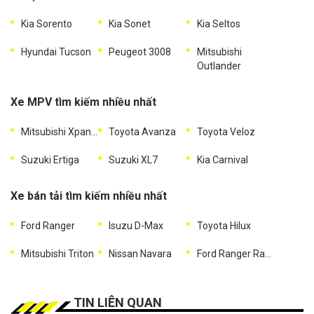
Kia Sorento
Kia Sonet
Kia Seltos
Hyundai Tucson
Peugeot 3008
Mitsubishi
Outlander
Xe MPV tìm kiếm nhiều nhất
Mitsubishi Xpander
Toyota Avanza
Toyota Veloz
Suzuki Ertiga
Suzuki XL7
Kia Carnival
Xe bán tải tìm kiếm nhiều nhất
Ford Ranger
Isuzu D-Max
Toyota Hilux
Mitsubishi Triton
Nissan Navara
Ford Ranger Raptor
TIN LIÊN QUAN