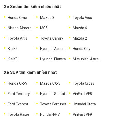
Xe Sedan tìm kiếm nhiều nhất
Honda Civic
Mazda 3
Toyota Vios
Nissan Almera
MG5
Mazda 6
Toyota Altis
Toyota Camry
Mazda 2
Kia K5
Hyundai Accent
Honda City
Kia K3
Hyundai Elantra
Mitsubishi Attrage
Xe SUV tìm kiếm nhiều nhất
Honda CR-V
Mazda CX-5
Toyota Cross
Ford Territory
Hyundai Santafe
VinFast VF8
Ford Everest
Toyota Fortuner
Hyundai Creta
Toyota Raize
Honda HR-V
VinFast VF9