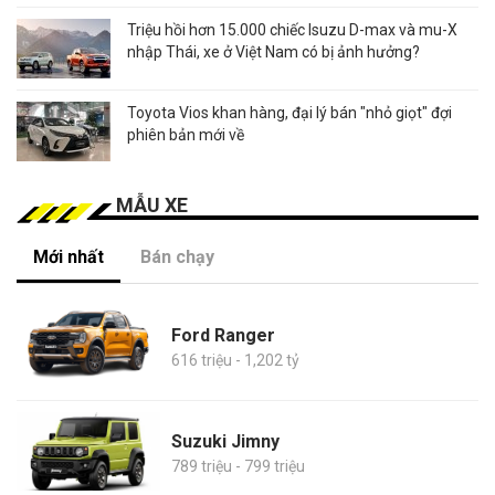
Triệu hồi hơn 15.000 chiếc Isuzu D-max và mu-X
nhập Thái, xe ở Việt Nam có bị ảnh hưởng?
Toyota Vios khan hàng, đại lý bán "nhỏ giọt" đợi
phiên bản mới về
MẪU XE
Mới nhất
Bán chạy
Ford Ranger
616 triệu - 1,202 tỷ
Suzuki Jimny
789 triệu - 799 triệu