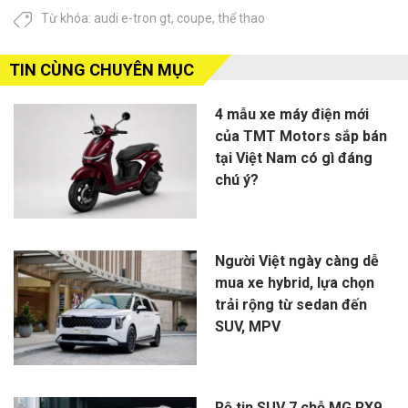
Từ khóa:
audi e-tron gt
,
coupe
,
thể thao
TIN CÙNG CHUYÊN MỤC
4 mẫu xe máy điện mới
của TMT Motors sắp bán
tại Việt Nam có gì đáng
chú ý?
Người Việt ngày càng dễ
mua xe hybrid, lựa chọn
trải rộng từ sedan đến
SUV, MPV
Rộ tin SUV 7 chỗ MG RX9