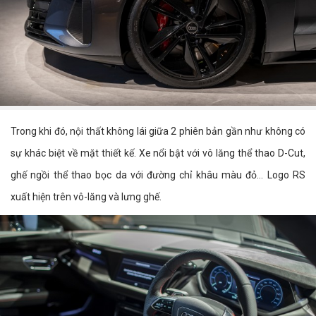
Trong khi đó, nội thất không lái giữa 2 phiên bản gần như không có
sự khác biệt về mặt thiết kế. Xe nổi bật với vô lăng thể thao D-Cut,
ghế ngồi thể thao bọc da với đường chỉ khâu màu đỏ... Logo RS
xuất hiện trên vô-lăng và lưng ghế.