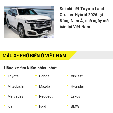
Soi chi tiết Toyota Land
Cruiser Hybrid 2026 tại
Đông Nam Á, chờ ngày mở
bán tại Việt Nam
MẪU XE PHỔ BIẾN Ở VIỆT NAM
Hãng xe tìm kiếm nhiều nhất
Toyota
Honda
VinFast
Mitsubishi
Mazda
Hyundai
Mercedes
Peugeot
Lexus
Kia
Ford
BMW