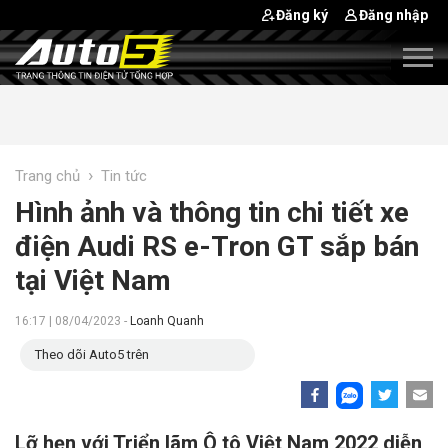
Đăng ký
Đăng nhập
›
Trang chủ
Tin tức
Hình ảnh và thông tin chi tiết xe
điện Audi RS e-Tron GT sắp bán
tại Việt Nam
16:17 | 08/04/2023 -
Loanh Quanh
Theo dõi Auto5 trên
Lỡ hẹn với Triển lãm Ô tô Việt Nam 2022 diễn