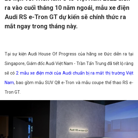
ra vào cuối tháng 10 năm ngoái, mẫu xe điện
Audi RS e-Tron GT dự kiến sẽ chính thức ra
mắt ngay trong tháng này.
Tại sự kiện Audi House Of Progress của hãng xe Đức diễn ra tại
Singapore, Giám đốc Audi Việt Nam - Trần Tấn Trung đã tiết lộ rằng
sẽ có
2 mẫu xe điện mới của Audi chuẩn bị ra mắt thị trường Việt
Nam
, bao gồm mẫu SUV Q8 e-Tron và mẫu coupe thể thao RS e-
Tron GT.