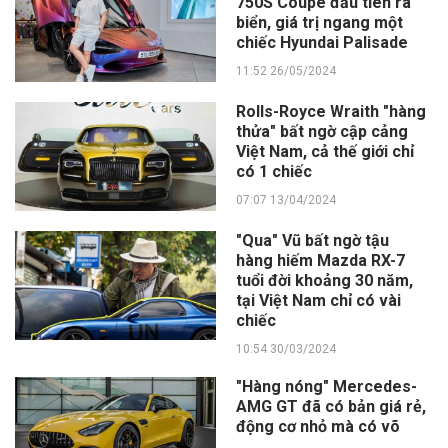
750S Coupe đầu tiên ra
biển, giá trị ngang một
chiếc Hyundai Palisade
11:52 26/05/2024
Rolls-Royce Wraith "hàng
thửa" bất ngờ cập cảng
Việt Nam, cả thế giới chỉ
có 1 chiếc
07:07 13/04/2024
"Qua" Vũ bất ngờ tậu
hàng hiếm Mazda RX-7
tuổi đời khoảng 30 năm,
tại Việt Nam chỉ có vài
chiếc
10:54 30/03/2024
"Hàng nóng" Mercedes-
AMG GT đã có bản giá rẻ,
động cơ nhỏ mà có võ