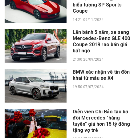
biểu tượng SP Sports
Coupe
14:21 09/11/2024
Lăn bánh 5 năm, xe sang
Mercedes-Benz GLE 400
Coupe 2019 rao bán giá
bất ngờ
21:00 20/09/2024
BMW xác nhận về tin đồn
khai tử mẫu xe X4
19:50 07/07/2024
Diễn viên Chi Bảo tậu bộ
đôi Mercedes "hàng
tuyển" giá hơn 15 tỷ đồng
tặng vợ trẻ