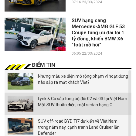
07:16 23/03/2024
SUV hạng sang
Mercedes-AMG GLE 53
Coupe tung ưu đãi tới 1
tỷ đồng, khiến BMW X6
"toát mồ hôi"
06:05 22/03/2024
ĐIỂM TIN
Những mẫu xe điện mở rộng phạm vi hoạt động
nào sắp ra mắt khách Việt?
Lynk & Co sắp tung bộ đôi 02 và 03 tại Việt Nam:
Một SUV thuần điện, một sedan hạng C
SUV off-road BYD Ti7 dự kiến về Việt Nam
trong năm nay, cạnh tranh Land Cruiser lẫn
Defender