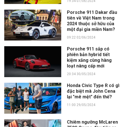
19:34 07/06/2024
Porsche 911 Dakar đầu
tiên về Việt Nam trong
2024 thuộc sở hữu của
một đại gia miền Nam?
09:22 02/06/2024
Porsche 911 sắp có
phiên bản hybrid tiết
kiệm xăng cùng hàng
loạt nâng cấp mới
20:34 30/05/2024
Honda Civic Type R có gì
đặc biệt mà John Cena
lại "mê mệt" đến thế?
11:00 29/05/2024
Chiêm ngưỡng McLaren