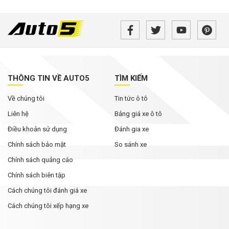
Hyundai lập kỷ lục doanh số tháng 7 tại Mỹ,
Elantra bất ngờ tăng trưởng mạnh
Lexus ES đời mới cập bến Đông Nam Á: Bổ sung
bản điện chạy khoảng 560 km, chờ ngày về Việt
Nam
THÔNG TIN VỀ AUTO5
TÌM KIẾM
Honda công bố loạt ưu đãi trong tháng 8: Giảm
Về chúng tôi
Tin tức ô tô
đến 70,5 triệu đồng, bảo hành 10 năm
Liên hệ
Bảng giá xe ô tô
Điều khoản sử dụng
Đánh gia xe
Chính sách bảo mật
So sánh xe
Chính sách quảng cáo
Chính sách biên tập
Cách chúng tôi đánh giá xe
Cách chúng tôi xếp hạng xe