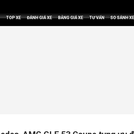
TOP XE
ĐÁNH GIÁ XE
BẢNG GIÁ XE
TƯ VẤN
SO SÁNH X