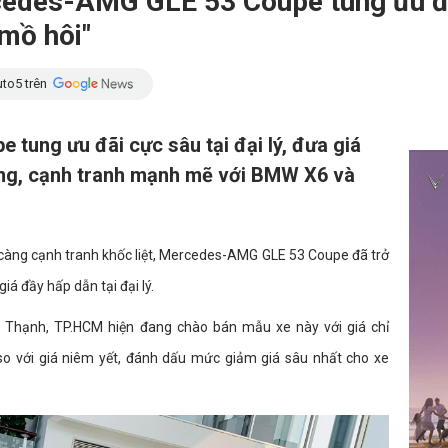
des-AMG GLE 53 Coupe tung ưu đãi
mồ hôi"
to5 trên
ung ưu đãi cực sâu tại đại lý, đưa giá
đồng, cạnh tranh mạnh mẽ với BMW X6 và
 càng cạnh tranh khốc liệt, Mercedes-AMG GLE 53 Coupe đã trở
iá đầy hấp dẫn tại đại lý.
h Thạnh, TP.HCM hiện đang chào bán mẫu xe này với giá chỉ
 so với giá niêm yết, đánh dấu mức giảm giá sâu nhất cho xe