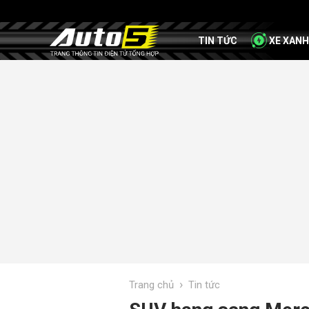
TIN TỨC
XE XANH
›
Trang chủ
Tin tức