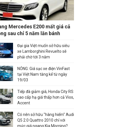
ang Mercedes E200 mất giá cả
ồng sau chỉ 5 năm lăn bánh
Đại gia Việt muốn sở hữu siêu
xe Lamborghini Revuelto sẽ
phải chờ tới 3 năm
NÓNG: Giá sạc xe điện VinFast
tại Việt Nam tăng kể từ ngày
19/03
Tiếp đà giảm giá, Honda City RS
cao cấp hạ giá thấp hơn cả Vios,
Accent
Có nên sở hữu "hàng hiếm" Audi
Q5 2.0 Quattro 2010 chỉ với
mức giá ngang Kia Morning?