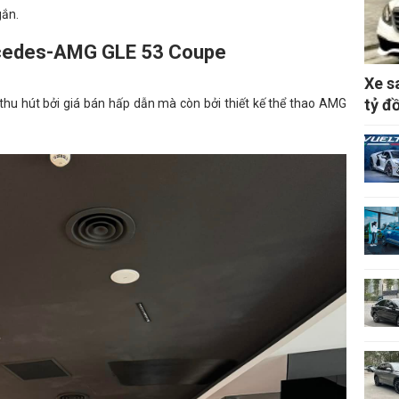
gắn.
rcedes-AMG GLE 53 Coupe
Xe s
tỷ đ
u hút bởi giá bán hấp dẫn mà còn bởi thiết kế thể thao AMG