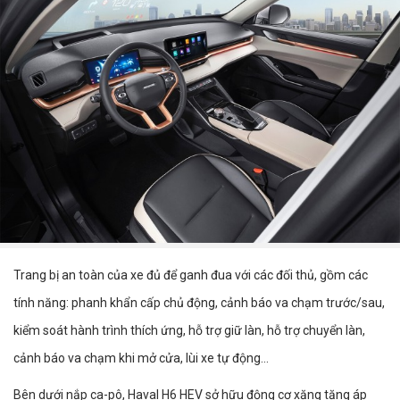
Trang bị an toàn của xe đủ để ganh đua với các đối thủ, gồm các
tính năng: phanh khẩn cấp chủ động, cảnh báo va chạm trước/sau,
kiểm soát hành trình thích ứng, hỗ trợ giữ làn, hỗ trợ chuyển làn,
cảnh báo va chạm khi mở cửa, lùi xe tự động…
Bên dưới nắp ca-pô, Haval H6 HEV sở hữu động cơ xăng tăng áp