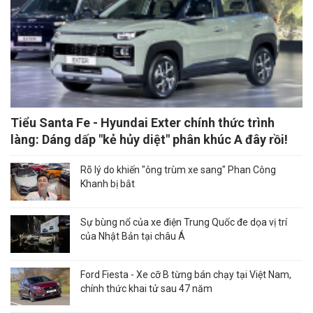
Tiểu Santa Fe - Hyundai Exter chính thức trình
làng: Dáng dấp "kẻ hủy diệt" phân khúc A đây rồi!
Rõ lý do khiến "ông trùm xe sang" Phan Công
Khanh bị bắt
Sự bùng nổ của xe điện Trung Quốc đe dọa vị trí
của Nhật Bản tại châu Á
Ford Fiesta - Xe cỡ B từng bán chạy tại Việt Nam,
chính thức khai tử sau 47 năm