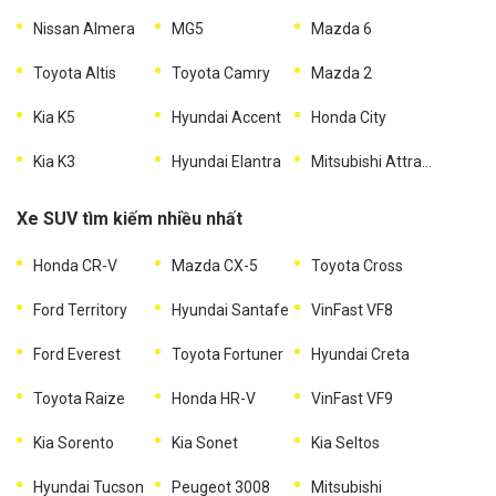
Nissan Almera
MG5
Mazda 6
Toyota Altis
Toyota Camry
Mazda 2
Kia K5
Hyundai Accent
Honda City
Kia K3
Hyundai Elantra
Mitsubishi Attrage
Xe SUV tìm kiếm nhiều nhất
Honda CR-V
Mazda CX-5
Toyota Cross
Ford Territory
Hyundai Santafe
VinFast VF8
Ford Everest
Toyota Fortuner
Hyundai Creta
Toyota Raize
Honda HR-V
VinFast VF9
Kia Sorento
Kia Sonet
Kia Seltos
Hyundai Tucson
Peugeot 3008
Mitsubishi