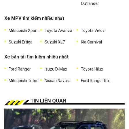
Outlander
Xe MPV tìm kiếm nhiều nhất
Mitsubishi Xpander
Toyota Avanza
Toyota Veloz
Suzuki Ertiga
Suzuki XL7
Kia Carnival
Xe bán tải tìm kiếm nhiều nhất
Ford Ranger
Isuzu D-Max
Toyota Hilux
Mitsubishi Triton
Nissan Navara
Ford Ranger Raptor
TIN LIÊN QUAN