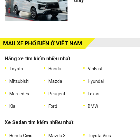
thấy
MẪU XE PHỔ BIẾN Ở VIỆT NAM
Hãng xe tìm kiếm nhiều nhất
Toyota
Honda
VinFast
Mitsubishi
Mazda
Hyundai
Mercedes
Peugeot
Lexus
Kia
Ford
BMW
Xe Sedan tìm kiếm nhiều nhất
Honda Civic
Mazda 3
Toyota Vios