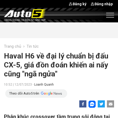
Đăng ký
Đăng nhập
›
Trang chủ
Tin tức
Haval H6 về đại lý chuẩn bị đấu
CX-5, giá đồn đoán khiến ai nấy
cũng "ngã ngửa"
10:52 | 12/07/2023 -
Loanh Quanh
Theo dõi Auto5 trên
Phân khúc crossover tầm trung sôi động tại