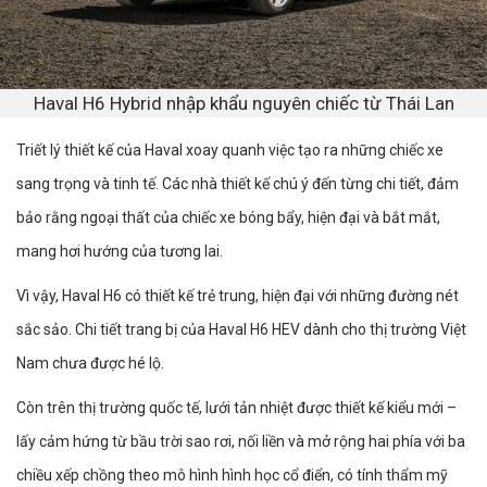
Haval H6 Hybrid nhập khẩu nguyên chiếc từ Thái Lan
Triết lý thiết kế của Haval xoay quanh việc tạo ra những chiếc xe
sang trọng và tinh tế. Các nhà thiết kế chú ý đến từng chi tiết, đảm
bảo rằng ngoại thất của chiếc xe bóng bẩy, hiện đại và bắt mắt,
mang hơi hướng của tương lai.
Vì vậy, Haval H6 có thiết kế trẻ trung, hiện đại với những đường nét
sắc sảo. Chi tiết trang bị của Haval H6 HEV dành cho thị trường Việt
Nam chưa được hé lộ.
Còn trên thị trường quốc tế, lưới tản nhiệt được thiết kế kiểu mới –
lấy cảm hứng từ bầu trời sao rơi, nối liền và mở rộng hai phía với ba
chiều xếp chồng theo mô hình hình học cổ điển, có tính thẩm mỹ