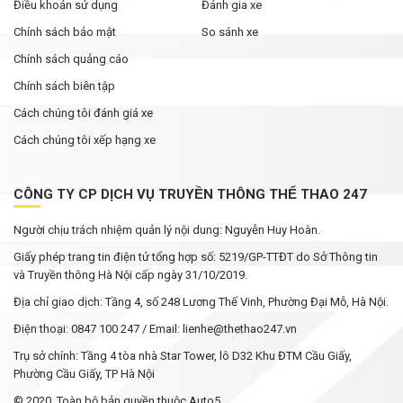
Điều khoản sử dụng
Đánh gia xe
Chính sách bảo mật
So sánh xe
Chính sách quảng cáo
Chính sách biên tập
Cách chúng tôi đánh giá xe
Cách chúng tôi xếp hạng xe
CÔNG TY CP DỊCH VỤ TRUYỀN THÔNG THỂ THAO 247
Người chịu trách nhiệm quản lý nội dung: Nguyễn Huy Hoàn.
Giấy phép trang tin điện tử tổng hợp số: 5219/GP-TTĐT do Sở Thông tin
và Truyền thông Hà Nội cấp ngày 31/10/2019.
Địa chỉ giao dịch: Tầng 4, số 248 Lương Thế Vinh, Phường Đại Mỗ, Hà Nội.
Điện thoại: 0847 100 247 / Email: lienhe@thethao247.vn
Trụ sở chính: Tầng 4 tòa nhà Star Tower, lô D32 Khu ĐTM Cầu Giấy,
Phường Cầu Giấy, TP Hà Nội
© 2020. Toàn bộ bản quyền thuộc Auto5