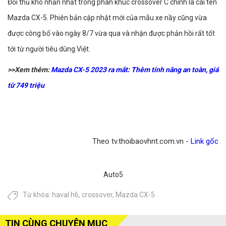
Đối thủ khó nhằn nhất trong phân khúc crossover C chính là cái tên
Mazda CX-5. Phiên bản cập nhật mới của mẫu xe nầy cũng vừa
được công bố vào ngày 8/7 vừa qua và nhận được phản hồi rất tốt
tới từ người tiêu dùng Việt.
>>Xem thêm:
Mazda CX-5 2023 ra mắt: Thêm tính năng an toàn, giá
từ 749 triệu
Theo tv.thoibaovhnt.com.vn -
Link gốc
Auto5
Từ khóa:
haval h6
,
crossover
,
Mazda CX-5
TIN CÙNG CHUYÊN MỤC