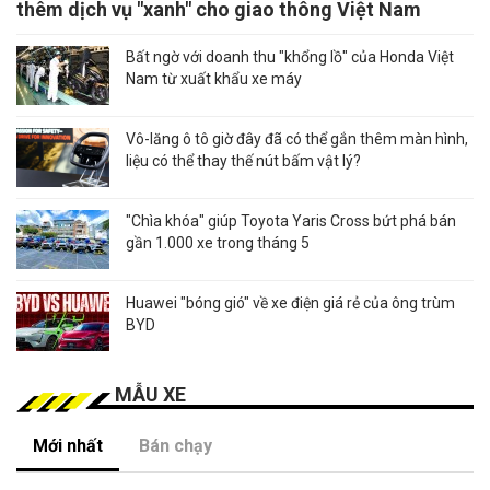
thêm dịch vụ "xanh" cho giao thông Việt Nam
Bất ngờ với doanh thu "khổng lồ" của Honda Việt
Nam từ xuất khẩu xe máy
Vô-lăng ô tô giờ đây đã có thể gắn thêm màn hình,
liệu có thể thay thế nút bấm vật lý?
"Chìa khóa" giúp Toyota Yaris Cross bứt phá bán
gần 1.000 xe trong tháng 5
Huawei "bóng gió" về xe điện giá rẻ của ông trùm
BYD
MẪU XE
Mới nhất
Bán chạy