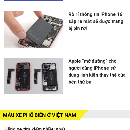
Rò rỉ thông tin iPhone 16
sắp ra mắt sẽ được trang
bị pin rời
Apple "mở đường" cho
người dùng iPhone sử
dụng linh kiện thay thế của
bên thứ ba
MẪU XE PHỔ BIẾN Ở VIỆT NAM
Hãng xe tìm kiếm nhiều nhất