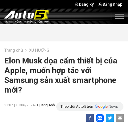
Đăng ký
Đăng nhập
›
Trang chủ
XU HƯỚNG
Elon Musk dọa cấm thiết bị của
Apple, muốn hợp tác với
Samsung sản xuất smartphone
mới?
21:07 | 13/06/2024 -
Quang Anh
Theo dõi Auto5 trên