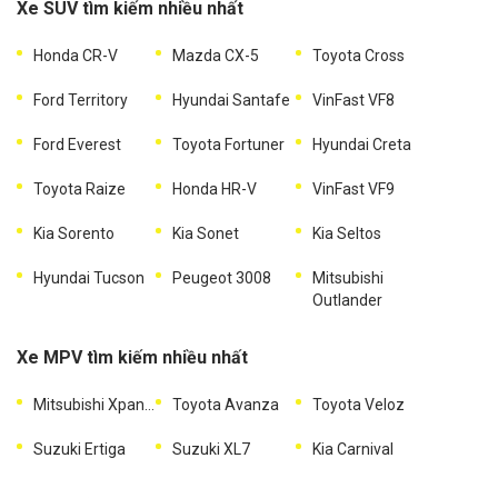
Xe SUV tìm kiếm nhiều nhất
Honda CR-V
Mazda CX-5
Toyota Cross
Ford Territory
Hyundai Santafe
VinFast VF8
Ford Everest
Toyota Fortuner
Hyundai Creta
Toyota Raize
Honda HR-V
VinFast VF9
Kia Sorento
Kia Sonet
Kia Seltos
Hyundai Tucson
Peugeot 3008
Mitsubishi
Outlander
Xe MPV tìm kiếm nhiều nhất
Mitsubishi Xpander
Toyota Avanza
Toyota Veloz
Suzuki Ertiga
Suzuki XL7
Kia Carnival