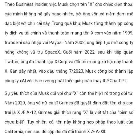
Theo Business Insider, việc Musk chọn tên "X" cho chiếc điện thoại
của mình không hề gây ngạc nhiên, bởi ông vốn có niềm đam mê
đặc biệt với chữ cái này. Trong quá khứ, Musk từng thành lập công
ty dịch vụ tài chính và thanh toán mang tên X.com vào năm 1999,
trước khi sáp nhập với Paypal. Năm 2002, ông tiếp tục mở công ty
hàng không vũ trụ SpaceX. Cuối năm 2022, sau khi tiếp quản
Twitter, ông đã thành lập X Corp và đổi tên mạng xã hội này thành
X. Gần đây nhất, vào đầu tháng 7/2023, Musk công bố thành lập
công ty xAI với tham vọng phát triển giải pháp thay thế ChatGPT.
Sự yêu thích của Musk đối với chữ "X" còn thể hiện rõ trong đời tư.
Năm 2020, ông và nữ ca sĩ Grimes đã quyết định đặt tên cho con
trai là X Æ A-12. Grimes giải thích rằng "X" là viết tắt của "biến số
chưa biết". Tuy nhiên, cái tên này không hợp pháp theo luật của
California, nên sau đó cặp đôi đã đổi thành X Æ A-XII.