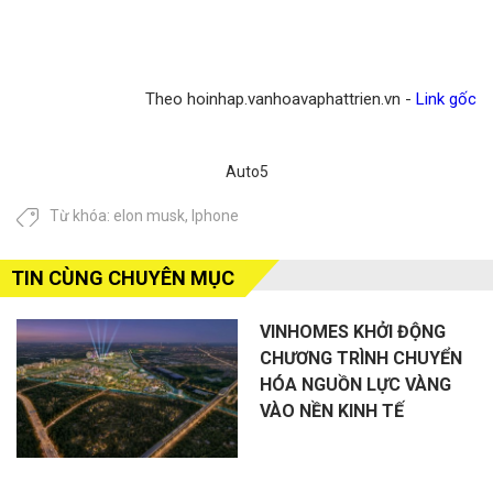
Theo hoinhap.vanhoavaphattrien.vn -
Link gốc
Auto5
Từ khóa:
elon musk
,
Iphone
TIN CÙNG CHUYÊN MỤC
VINHOMES KHỞI ĐỘNG
CHƯƠNG TRÌNH CHUYỂN
HÓA NGUỒN LỰC VÀNG
VÀO NỀN KINH TẾ