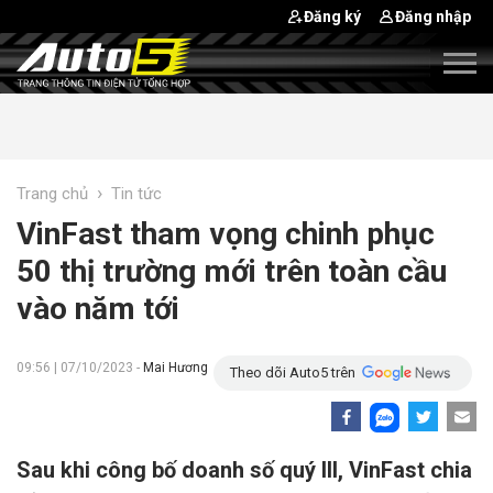
Đăng ký
Đăng nhập
›
Trang chủ
Tin tức
VinFast tham vọng chinh phục
50 thị trường mới trên toàn cầu
vào năm tới
09:56 | 07/10/2023 -
Mai Hương
Theo dõi Auto5 trên
Sau khi công bố doanh số quý III, VinFast chia