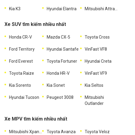
Kia K3
Hyundai Elantra
Mitsubishi Attrage
Xe SUV tìm kiếm nhiều nhất
Honda CR-V
Mazda CX-5
Toyota Cross
Ford Territory
Hyundai Santafe
VinFast VF8
Ford Everest
Toyota Fortuner
Hyundai Creta
Toyota Raize
Honda HR-V
VinFast VF9
Kia Sorento
Kia Sonet
Kia Seltos
Hyundai Tucson
Peugeot 3008
Mitsubishi
Outlander
Xe MPV tìm kiếm nhiều nhất
Mitsubishi Xpander
Toyota Avanza
Toyota Veloz