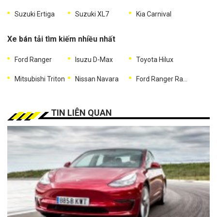
Suzuki Ertiga
Suzuki XL7
Kia Carnival
Xe bán tải tìm kiếm nhiều nhất
Ford Ranger
Isuzu D-Max
Toyota Hilux
Mitsubishi Triton
Nissan Navara
Ford Ranger Raptor
TIN LIÊN QUAN