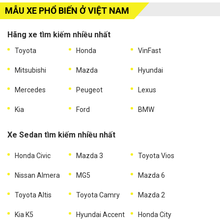
MẪU XE PHỔ BIẾN Ở VIỆT NAM
Hãng xe tìm kiếm nhiều nhất
Toyota
Honda
VinFast
Mitsubishi
Mazda
Hyundai
Mercedes
Peugeot
Lexus
Kia
Ford
BMW
Xe Sedan tìm kiếm nhiều nhất
Honda Civic
Mazda 3
Toyota Vios
Nissan Almera
MG5
Mazda 6
Toyota Altis
Toyota Camry
Mazda 2
Kia K5
Hyundai Accent
Honda City