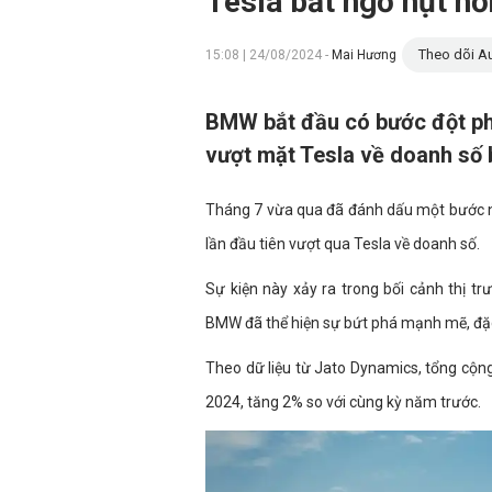
Tesla bất ngờ hụt h
Theo dõi Au
15:08 | 24/08/2024 -
Mai Hương
BMW bắt đầu có bước đột phá
vượt mặt Tesla về doanh số b
Tháng 7 vừa qua đã đánh dấu một bước ng
lần đầu tiên vượt qua Tesla về doanh số.
Sự kiện này xảy ra trong bối cảnh thị t
BMW đã thể hiện sự bứt phá mạnh mẽ, đặc 
Theo dữ liệu từ Jato Dynamics, tổng cộng
2024, tăng 2% so với cùng kỳ năm trước.