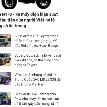
 N1-S - xe máy điện hiệu suất
đầu tiên của người Việt hé lộ
g số ấn tượng
Bước đi mới của Toyota trong
phân khúc xe sang trọng, đối
đầu Rolls-Royce Black Badge
Subaru Outback hé lộ kế hoạch
điện khí hóa, có thể dùng công
nghệ từ Toyota
Vừa ra mắt nhưng bộ đôi từ
Trung Quốc GAC M8 và GS8 đã
gặp khó tại Việt Nam
Cầm lái siêu xe Lamborghini
Revuelto chạy tốc độ cao, cậu
bé 5 tuổi gây bão mạng xã hội