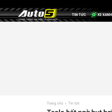
TIN TỨC
XE XANH
›
Trang chủ
Tin tức