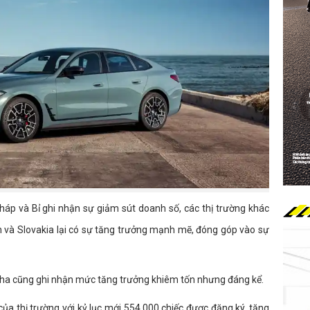
háp và Bỉ ghi nhận sự giảm sút doanh số, các thị trường khác
 và Slovakia lại có sự tăng trưởng mạnh mẽ, đóng góp vào sự
Nha cũng ghi nhận mức tăng trưởng khiêm tốn nhưng đáng kể.
của thị trường với kỷ lục mới 554.000 chiếc được đăng ký, tăng