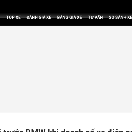
TOP XE
ĐÁNH GIÁ XE
BẢNG GIÁ XE
TƯ VẤN
SO SÁNH X