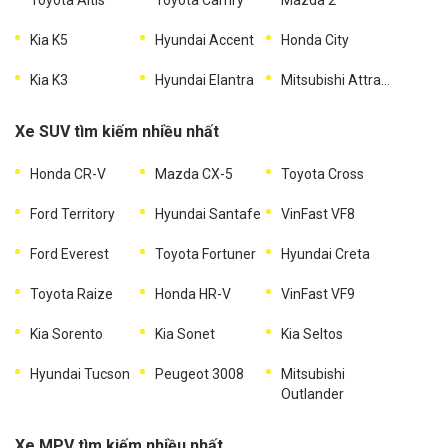
Kia K5
Hyundai Accent
Honda City
Kia K3
Hyundai Elantra
Mitsubishi Attrage
Xe SUV tìm kiếm nhiều nhất
Honda CR-V
Mazda CX-5
Toyota Cross
Ford Territory
Hyundai Santafe
VinFast VF8
Ford Everest
Toyota Fortuner
Hyundai Creta
Toyota Raize
Honda HR-V
VinFast VF9
Kia Sorento
Kia Sonet
Kia Seltos
Hyundai Tucson
Peugeot 3008
Mitsubishi
Outlander
Xe MPV tìm kiếm nhiều nhất