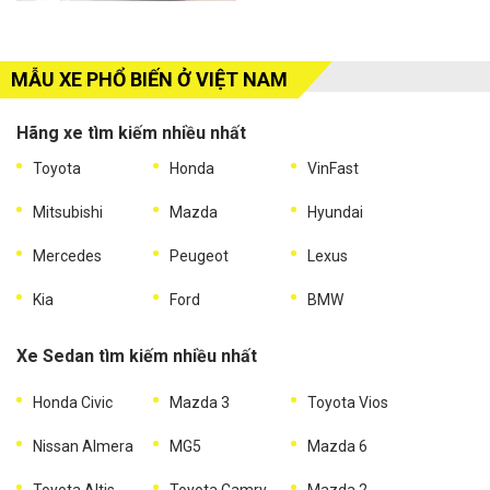
MẪU XE PHỔ BIẾN Ở VIỆT NAM
Hãng xe tìm kiếm nhiều nhất
Toyota
Honda
VinFast
Mitsubishi
Mazda
Hyundai
Mercedes
Peugeot
Lexus
Kia
Ford
BMW
Xe Sedan tìm kiếm nhiều nhất
Honda Civic
Mazda 3
Toyota Vios
Nissan Almera
MG5
Mazda 6
Toyota Altis
Toyota Camry
Mazda 2