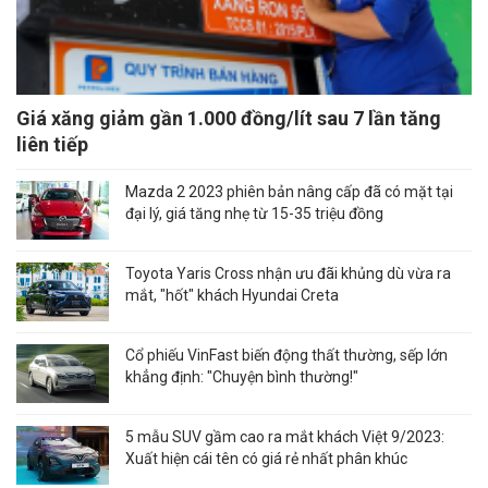
Giá xăng giảm gần 1.000 đồng/lít sau 7 lần tăng
liên tiếp
Mazda 2 2023 phiên bản nâng cấp đã có mặt tại
đại lý, giá tăng nhẹ từ 15-35 triệu đồng
Toyota Yaris Cross nhận ưu đãi khủng dù vừa ra
mắt, "hốt" khách Hyundai Creta
Cổ phiếu VinFast biến động thất thường, sếp lớn
khẳng định: "Chuyện bình thường!"
5 mẫu SUV gầm cao ra mắt khách Việt 9/2023:
Xuất hiện cái tên có giá rẻ nhất phân khúc