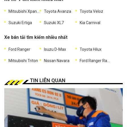
Mitsubishi Xpander
Toyota Avanza
Toyota Veloz
Suzuki Ertiga
Suzuki XL7
Kia Carnival
Xe bán tải tìm kiếm nhiều nhất
Ford Ranger
Isuzu D-Max
Toyota Hilux
Mitsubishi Triton
Nissan Navara
Ford Ranger Raptor
TIN LIÊN QUAN