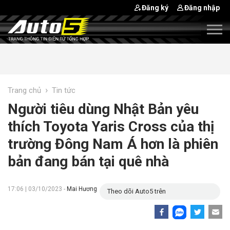
Đăng ký
Đăng nhập
›
Trang chủ
Tin tức
Người tiêu dùng Nhật Bản yêu
thích Toyota Yaris Cross của thị
trường Đông Nam Á hơn là phiên
bản đang bán tại quê nhà
17:06 | 03/10/2023 -
Mai Hương
Theo dõi Auto5 trên