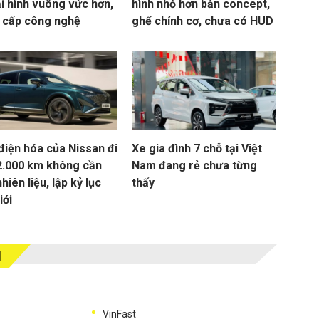
i hình vuông vức hơn,
hình nhỏ hơn bản concept,
 cấp công nghệ
ghế chỉnh cơ, chưa có HUD
điện hóa của Nissan đi
Xe gia đình 7 chỗ tại Việt
2.000 km không cần
Nam đang rẻ chưa từng
nhiên liệu, lập kỷ lục
thấy
iới
M
VinFast