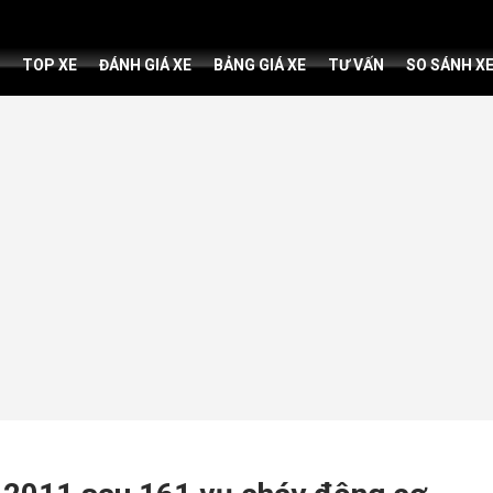
TOP XE
ĐÁNH GIÁ XE
BẢNG GIÁ XE
TƯ VẤN
SO SÁNH X