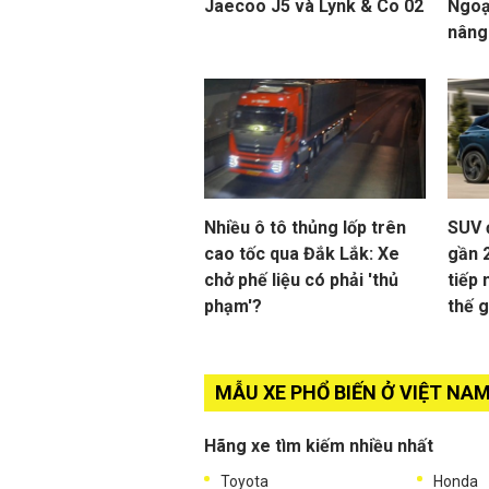
Jaecoo J5 và Lynk & Co 02
Ngoạ
nâng
Nhiều ô tô thủng lốp trên
SUV 
cao tốc qua Đắk Lắk: Xe
gần 
chở phế liệu có phải 'thủ
tiếp 
phạm'?
thế g
MẪU XE PHỔ BIẾN Ở VIỆT NA
Hãng xe tìm kiếm nhiều nhất
Toyota
Honda