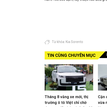
Từ khóa:
Kia Sorento
TIN CÙNG CHUYÊN MỤC
Tháng 8 vắng xe mới, thị
Cận 
trường ô tô Việt chỉ chờ
vừa r