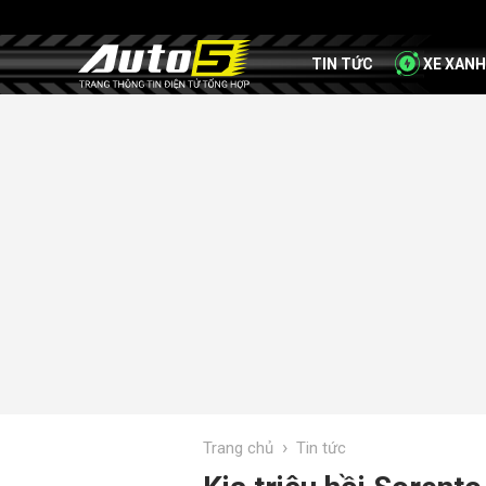
TIN TỨC
XE XANH
›
Trang chủ
Tin tức