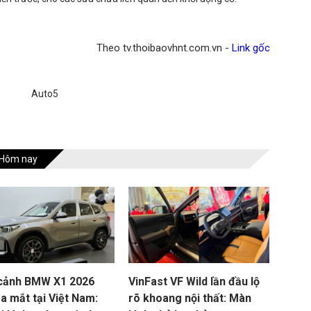
Theo tv.thoibaovhnt.com.vn -
Link gốc
Auto5
Hôm nay
cảnh BMW X1 2026
VinFast VF Wild lần đầu lộ
a mắt tại Việt Nam:
rõ khoang nội thất: Màn