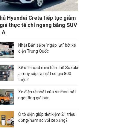
thủ Hyundai Creta tiếp tục giảm
 giá thực tế chỉ ngang bằng SUV
 A
Nhật Bản sẽ bị "ngập lụt" bởi xe
điện Trung Quốc
Xế off-road mini hầm hố Suzuki
Jimny sắp ra mắt có giá 800
triệu?
Xe điện rẻ nhất của VinFast bất
ngờ tăng giá bán
Ô tô điện giúp tiết kiệm 21 triệu
đồng/năm so với xe xăng?