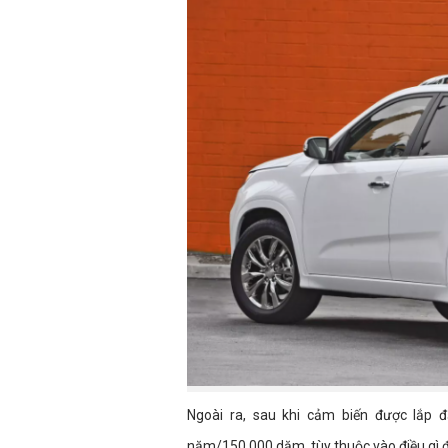
Ngoài ra, sau khi cảm biến được lắp 
năm/150.000 dặm, tùy thuộc vào điều gì đ