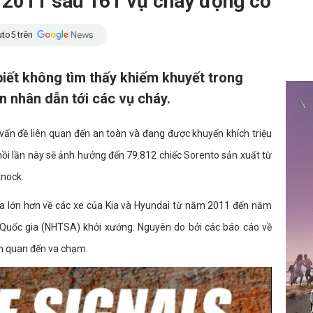
o 2011 sau 161 vụ cháy động cơ
to5 trên
biết không tìm thấy khiếm khuyết trong
n nhân dẫn tới các vụ cháy.
vấn đề liên quan đến an toàn và đang được khuyến khích triệu
 hồi lần này sẽ ảnh hưởng đến 79.812 chiếc Sorento sản xuất từ
knock.
ra lớn hơn về các xe của Kia và Hyundai từ năm 2011 đến năm
Quốc gia (NHTSA) khởi xướng. Nguyên do bởi các báo cáo về
ên quan đến va chạm.