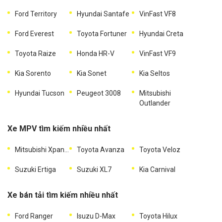
Ford Territory
Hyundai Santafe
VinFast VF8
Ford Everest
Toyota Fortuner
Hyundai Creta
Toyota Raize
Honda HR-V
VinFast VF9
Kia Sorento
Kia Sonet
Kia Seltos
Hyundai Tucson
Peugeot 3008
Mitsubishi
Outlander
Xe MPV tìm kiếm nhiều nhất
Mitsubishi Xpander
Toyota Avanza
Toyota Veloz
Suzuki Ertiga
Suzuki XL7
Kia Carnival
Xe bán tải tìm kiếm nhiều nhất
Ford Ranger
Isuzu D-Max
Toyota Hilux