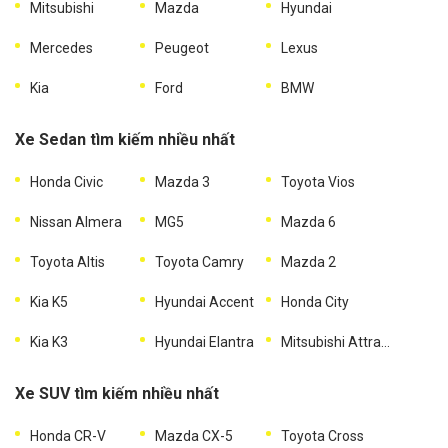
Mitsubishi
Mazda
Hyundai
Mercedes
Peugeot
Lexus
Kia
Ford
BMW
Xe Sedan tìm kiếm nhiều nhất
Honda Civic
Mazda 3
Toyota Vios
Nissan Almera
MG5
Mazda 6
Toyota Altis
Toyota Camry
Mazda 2
Kia K5
Hyundai Accent
Honda City
Kia K3
Hyundai Elantra
Mitsubishi Attrage
Xe SUV tìm kiếm nhiều nhất
Honda CR-V
Mazda CX-5
Toyota Cross