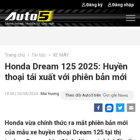
Đăng ký
Đăng nhập
›
›
Trang chủ
Tin tức
XE MÁY
Honda Dream 125 2025: Huyền
thoại tái xuất với phiên bản mới
10:50 | 20/09/2024 -
Mai Hương
Theo dõi Auto5 trên
Honda vừa chính thức ra mắt phiên bản mới
của mẫu xe huyền thoại Dream 125 tại thị