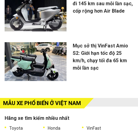
đi 145 km sau mỗi lần sạc,
cốp rộng hơn Air Blade
Mục sở thị VinFast Amio
S2: Giới hạn tốc độ 25
km/h, chạy tối đa 65 km
mỗi lần sạc
MẪU XE PHỔ BIẾN Ở VIỆT NAM
Hãng xe tìm kiếm nhiều nhất
Toyota
Honda
VinFast