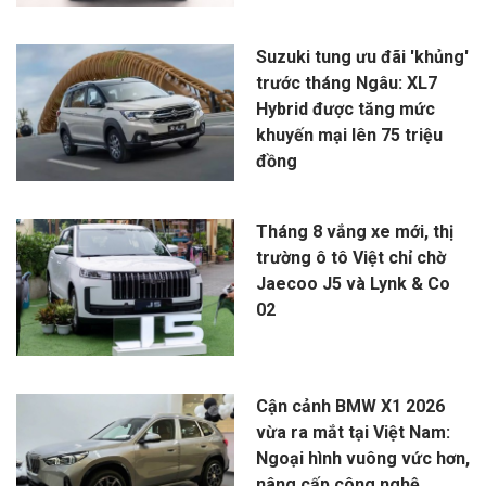
Suzuki tung ưu đãi 'khủng'
trước tháng Ngâu: XL7
Hybrid được tăng mức
khuyến mại lên 75 triệu
đồng
Tháng 8 vắng xe mới, thị
trường ô tô Việt chỉ chờ
Jaecoo J5 và Lynk & Co
02
Cận cảnh BMW X1 2026
vừa ra mắt tại Việt Nam:
Ngoại hình vuông vức hơn,
nâng cấp công nghệ