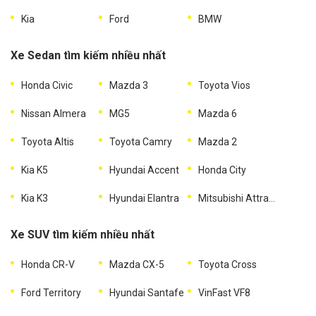
Kia
Ford
BMW
Xe Sedan tìm kiếm nhiều nhất
Honda Civic
Mazda 3
Toyota Vios
Nissan Almera
MG5
Mazda 6
Toyota Altis
Toyota Camry
Mazda 2
Kia K5
Hyundai Accent
Honda City
Kia K3
Hyundai Elantra
Mitsubishi Attrage
Xe SUV tìm kiếm nhiều nhất
Honda CR-V
Mazda CX-5
Toyota Cross
Ford Territory
Hyundai Santafe
VinFast VF8