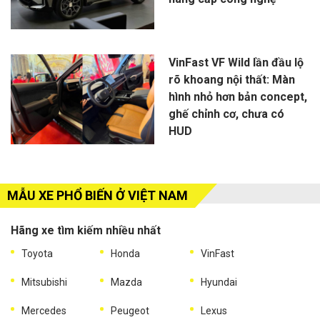
VinFast VF Wild lần đầu lộ
rõ khoang nội thất: Màn
hình nhỏ hơn bản concept,
ghế chỉnh cơ, chưa có
HUD
MẪU XE PHỔ BIẾN Ở VIỆT NAM
Hãng xe tìm kiếm nhiều nhất
Toyota
Honda
VinFast
Mitsubishi
Mazda
Hyundai
Mercedes
Peugeot
Lexus