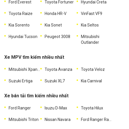
Ford Everest
Toyota Fortuner
Hyundai Creta
Toyota Raize
Honda HR-V
VinFast VF9
Kia Sorento
Kia Sonet
Kia Seltos
Hyundai Tucson
Peugeot 3008
Mitsubishi
Outlander
Xe MPV tìm kiếm nhiều nhất
Mitsubishi Xpander
Toyota Avanza
Toyota Veloz
Suzuki Ertiga
Suzuki XL7
Kia Carnival
Xe bán tải tìm kiếm nhiều nhất
Ford Ranger
Isuzu D-Max
Toyota Hilux
Mitsubishi Triton
Nissan Navara
Ford Ranger Raptor