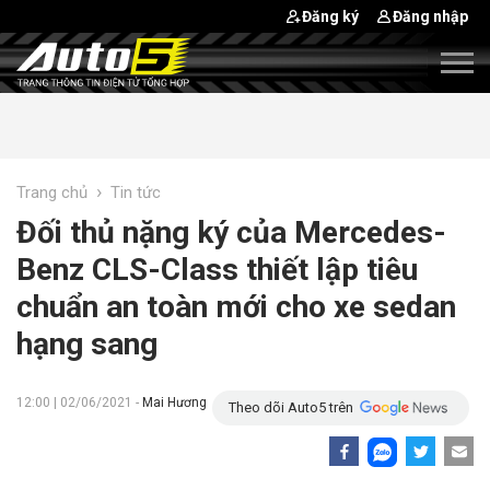
Đăng ký
Đăng nhập
›
Trang chủ
Tin tức
Đối thủ nặng ký của Mercedes-
Benz CLS-Class thiết lập tiêu
chuẩn an toàn mới cho xe sedan
hạng sang
12:00 | 02/06/2021 -
Mai Hương
Theo dõi Auto5 trên