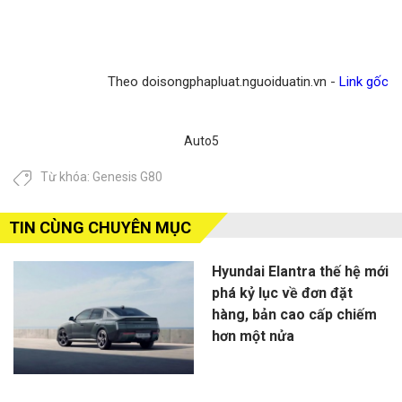
Theo doisongphapluat.nguoiduatin.vn -
Link gốc
Auto5
Từ khóa:
Genesis G80
TIN CÙNG CHUYÊN MỤC
Hyundai Elantra thế hệ mới
phá kỷ lục về đơn đặt
hàng, bản cao cấp chiếm
hơn một nửa