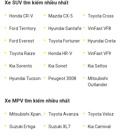
Xe SUV tìm kiếm nhiều nhất
Honda CR-V
Mazda CX-5
Toyota Cross
Ford Territory
Hyundai Santafe
VinFast VF8
Ford Everest
Toyota Fortuner
Hyundai Creta
Toyota Raize
Honda HR-V
VinFast VF9
Kia Sorento
Kia Sonet
Kia Seltos
Hyundai Tucson
Peugeot 3008
Mitsubishi
Outlander
Xe MPV tìm kiếm nhiều nhất
Mitsubishi Xpander
Toyota Avanza
Toyota Veloz
Suzuki Ertiga
Suzuki XL7
Kia Carnival