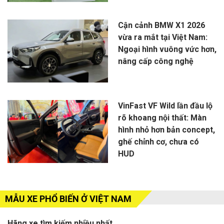
Cận cảnh BMW X1 2026
vừa ra mắt tại Việt Nam:
Ngoại hình vuông vức hơn,
nâng cấp công nghệ
VinFast VF Wild lần đầu lộ
rõ khoang nội thất: Màn
hình nhỏ hơn bản concept,
ghế chỉnh cơ, chưa có
HUD
MẪU XE PHỔ BIẾN Ở VIỆT NAM
Hãng xe tìm kiếm nhiều nhất