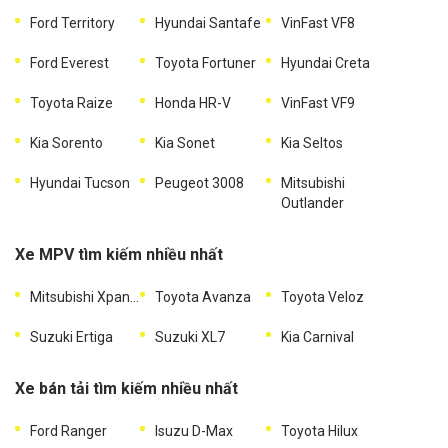
Ford Territory
Hyundai Santafe
VinFast VF8
Ford Everest
Toyota Fortuner
Hyundai Creta
Toyota Raize
Honda HR-V
VinFast VF9
Kia Sorento
Kia Sonet
Kia Seltos
Hyundai Tucson
Peugeot 3008
Mitsubishi
Outlander
Xe MPV tìm kiếm nhiều nhất
Mitsubishi Xpander
Toyota Avanza
Toyota Veloz
Suzuki Ertiga
Suzuki XL7
Kia Carnival
Xe bán tải tìm kiếm nhiều nhất
Ford Ranger
Isuzu D-Max
Toyota Hilux