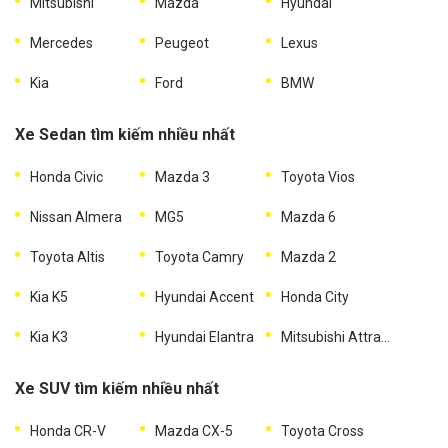
Mitsubishi
Mazda
Hyundai
Mercedes
Peugeot
Lexus
Kia
Ford
BMW
Xe Sedan tìm kiếm nhiều nhất
Honda Civic
Mazda 3
Toyota Vios
Nissan Almera
MG5
Mazda 6
Toyota Altis
Toyota Camry
Mazda 2
Kia K5
Hyundai Accent
Honda City
Kia K3
Hyundai Elantra
Mitsubishi Attrage
Xe SUV tìm kiếm nhiều nhất
Honda CR-V
Mazda CX-5
Toyota Cross