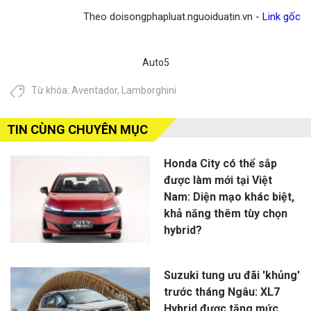
Theo doisongphapluat.nguoiduatin.vn -
Link gốc
Auto5
Từ khóa:
Aventador
,
Lamborghini
TIN CÙNG CHUYÊN MỤC
Honda City có thể sắp
được làm mới tại Việt
Nam: Diện mạo khác biệt,
khả năng thêm tùy chọn
hybrid?
Suzuki tung ưu đãi 'khủng'
trước tháng Ngâu: XL7
Hybrid được tăng mức