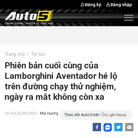
Đăng ký
Đăng nhập
›
Trang chủ
Tin tức
Phiên bản cuối cùng của
Lamborghini Aventador hé lộ
trên đường chạy thử nghiệm,
ngày ra mắt không còn xa
10:16 | 02/06/2021 -
Mai Hương
Theo dõi Auto5 trên