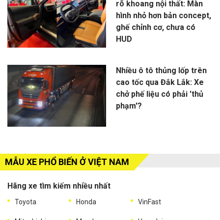
rõ khoang nội thất: Màn
hình nhỏ hơn bản concept,
ghế chỉnh cơ, chưa có
HUD
Nhiều ô tô thủng lốp trên
cao tốc qua Đắk Lắk: Xe
chở phế liệu có phải 'thủ
phạm'?
MẪU XE PHỔ BIẾN Ở VIỆT NAM
Hãng xe tìm kiếm nhiều nhất
Toyota
Honda
VinFast