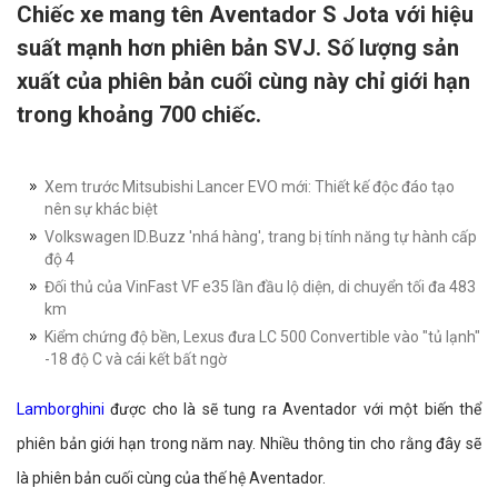
Chiếc xe mang tên Aventador S Jota với hiệu
suất mạnh hơn phiên bản SVJ. Số lượng sản
xuất của phiên bản cuối cùng này chỉ giới hạn
trong khoảng 700 chiếc.
Xem trước Mitsubishi Lancer EVO mới: Thiết kế độc đáo tạo
nên sự khác biệt
Volkswagen ID.Buzz 'nhá hàng', trang bị tính năng tự hành cấp
độ 4
Đối thủ của VinFast VF e35 lần đầu lộ diện, di chuyển tối đa 483
km
Kiểm chứng độ bền, Lexus đưa LC 500 Convertible vào "tủ lạnh"
-18 độ C và cái kết bất ngờ
Lamborghini
được cho là sẽ tung ra Aventador với một biến thể
phiên bản giới hạn trong năm nay. Nhiều thông tin cho rằng đây sẽ
là phiên bản cuối cùng của thế hệ Aventador.