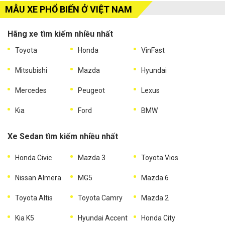
MẪU XE PHỔ BIẾN Ở VIỆT NAM
Hãng xe tìm kiếm nhiều nhất
Toyota
Honda
VinFast
Mitsubishi
Mazda
Hyundai
Mercedes
Peugeot
Lexus
Kia
Ford
BMW
Xe Sedan tìm kiếm nhiều nhất
Honda Civic
Mazda 3
Toyota Vios
Nissan Almera
MG5
Mazda 6
Toyota Altis
Toyota Camry
Mazda 2
Kia K5
Hyundai Accent
Honda City