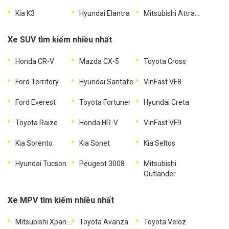
Kia K3
Hyundai Elantra
Mitsubishi Attrage
Xe SUV tìm kiếm nhiều nhất
Honda CR-V
Mazda CX-5
Toyota Cross
Ford Territory
Hyundai Santafe
VinFast VF8
Ford Everest
Toyota Fortuner
Hyundai Creta
Toyota Raize
Honda HR-V
VinFast VF9
Kia Sorento
Kia Sonet
Kia Seltos
Hyundai Tucson
Peugeot 3008
Mitsubishi
Outlander
Xe MPV tìm kiếm nhiều nhất
Mitsubishi Xpander
Toyota Avanza
Toyota Veloz