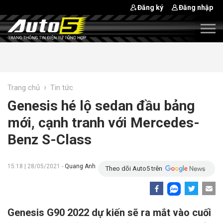
Đăng ký
Đăng nhập
›
Trang chủ
Tin tức
Genesis hé lộ sedan đầu bảng
mới, cạnh tranh với Mercedes-
Benz S-Class
15:18 | 28/05/2021 -
Quang Anh
Theo dõi Auto5 trên
Genesis G90 2022 dự kiến sẽ ra mắt vào cuối