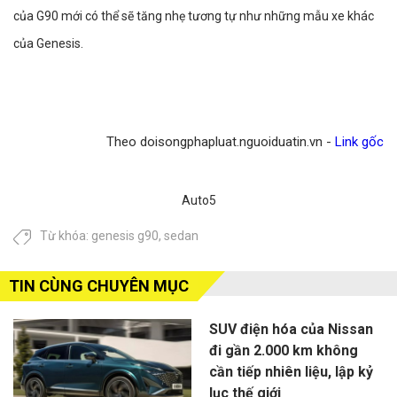
của G90 mới có thể sẽ tăng nhẹ tương tự như những mẫu xe khác
của Genesis.
Theo doisongphapluat.nguoiduatin.vn -
Link gốc
Auto5
Từ khóa:
genesis g90
,
sedan
TIN CÙNG CHUYÊN MỤC
SUV điện hóa của Nissan
đi gần 2.000 km không
cần tiếp nhiên liệu, lập kỷ
lục thế giới