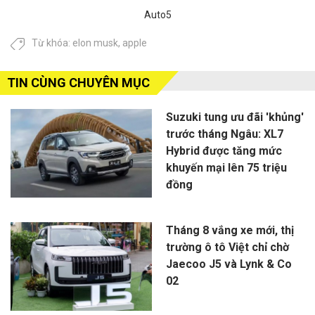
Auto5
Từ khóa:
elon musk
,
apple
TIN CÙNG CHUYÊN MỤC
Suzuki tung ưu đãi 'khủng'
trước tháng Ngâu: XL7
Hybrid được tăng mức
khuyến mại lên 75 triệu
đồng
Tháng 8 vắng xe mới, thị
trường ô tô Việt chỉ chờ
Jaecoo J5 và Lynk & Co
02