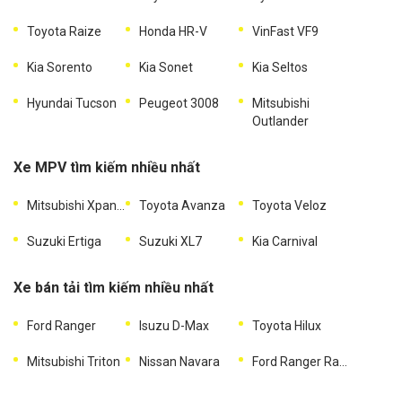
Toyota Raize
Honda HR-V
VinFast VF9
Kia Sorento
Kia Sonet
Kia Seltos
Hyundai Tucson
Peugeot 3008
Mitsubishi
Outlander
Xe MPV tìm kiếm nhiều nhất
Mitsubishi Xpander
Toyota Avanza
Toyota Veloz
Suzuki Ertiga
Suzuki XL7
Kia Carnival
Xe bán tải tìm kiếm nhiều nhất
Ford Ranger
Isuzu D-Max
Toyota Hilux
Mitsubishi Triton
Nissan Navara
Ford Ranger Raptor