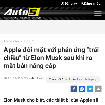
Đăng ký
Đăng nhập
›
Trang chủ
Tin tức
Apple đối mặt với phản ứng "trái
chiều" từ Elon Musk sau khi ra
mắt bản nâng cấp
10:47 | 14/06/2024 -
Mai Hương
Theo dõi Auto5 trên
Elon Musk cho biết, các thiết bị của Apple sẽ