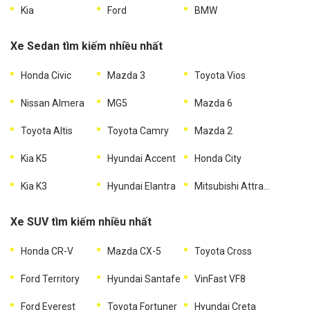
Kia
Ford
BMW
Xe Sedan tìm kiếm nhiều nhất
Honda Civic
Mazda 3
Toyota Vios
Nissan Almera
MG5
Mazda 6
Toyota Altis
Toyota Camry
Mazda 2
Kia K5
Hyundai Accent
Honda City
Kia K3
Hyundai Elantra
Mitsubishi Attrage
Xe SUV tìm kiếm nhiều nhất
Honda CR-V
Mazda CX-5
Toyota Cross
Ford Territory
Hyundai Santafe
VinFast VF8
Ford Everest
Toyota Fortuner
Hyundai Creta