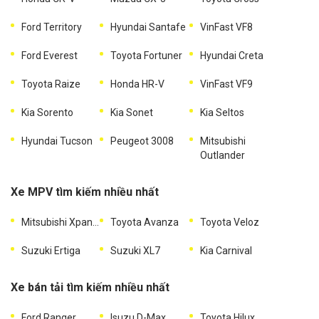
Ford Territory
Hyundai Santafe
VinFast VF8
Ford Everest
Toyota Fortuner
Hyundai Creta
Toyota Raize
Honda HR-V
VinFast VF9
Kia Sorento
Kia Sonet
Kia Seltos
Hyundai Tucson
Peugeot 3008
Mitsubishi
Outlander
Xe MPV tìm kiếm nhiều nhất
Mitsubishi Xpander
Toyota Avanza
Toyota Veloz
Suzuki Ertiga
Suzuki XL7
Kia Carnival
Xe bán tải tìm kiếm nhiều nhất
Ford Ranger
Isuzu D-Max
Toyota Hilux