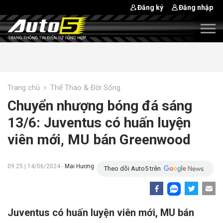
Đăng ký
Đăng nhập
›
Trang chủ
Thể Thao & Đời Sống
Chuyển nhượng bóng đá sáng
13/6: Juventus có huấn luyện
viên mới, MU bán Greenwood
09:25 | 14/06/2024 -
Mai Hương
Theo dõi Auto5 trên
Juventus có huấn luyện viên mới, MU bán