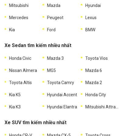
Mitsubishi
Mazda
Hyundai
Mercedes
Peugeot
Lexus
Kia
Ford
BMW
Xe Sedan tìm kiếm nhiều nhất
Honda Civic
Mazda 3
Toyota Vios
Nissan Almera
MG5
Mazda 6
Toyota Altis
Toyota Camry
Mazda 2
Kia K5
Hyundai Accent
Honda City
Kia K3
Hyundai Elantra
Mitsubishi Attrage
Xe SUV tìm kiếm nhiều nhất
Honda CR-V
Mazda CX-5
Toyota Cross