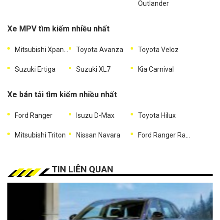
Outlander
Xe MPV tìm kiếm nhiều nhất
Mitsubishi Xpander
Toyota Avanza
Toyota Veloz
Suzuki Ertiga
Suzuki XL7
Kia Carnival
Xe bán tải tìm kiếm nhiều nhất
Ford Ranger
Isuzu D-Max
Toyota Hilux
Mitsubishi Triton
Nissan Navara
Ford Ranger Raptor
TIN LIÊN QUAN