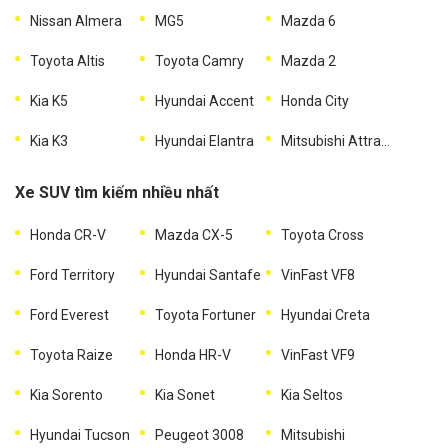
Nissan Almera
MG5
Mazda 6
Toyota Altis
Toyota Camry
Mazda 2
Kia K5
Hyundai Accent
Honda City
Kia K3
Hyundai Elantra
Mitsubishi Attrage
Xe SUV tìm kiếm nhiều nhất
Honda CR-V
Mazda CX-5
Toyota Cross
Ford Territory
Hyundai Santafe
VinFast VF8
Ford Everest
Toyota Fortuner
Hyundai Creta
Toyota Raize
Honda HR-V
VinFast VF9
Kia Sorento
Kia Sonet
Kia Seltos
Hyundai Tucson
Peugeot 3008
Mitsubishi