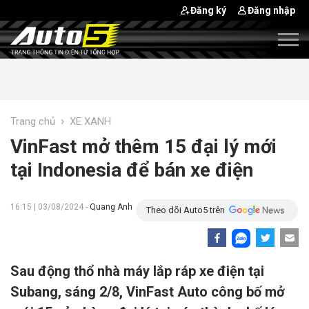
Đăng ký
Đăng nhập
›
Trang chủ
XE XANH
VinFast mở thêm 15 đại lý mới
tại Indonesia để bán xe điện
16:15 | 03/08/2024 -
Quang Anh
Theo dõi Auto5 trên
Sau động thổ nhà máy lắp ráp xe điện tại
Subang, sáng 2/8, VinFast Auto công bố mở